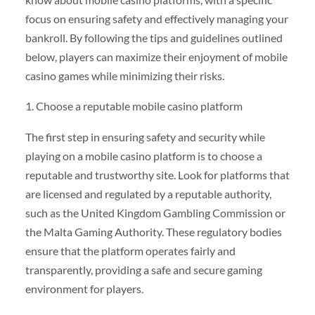
focus on ensuring safety and effectively managing your
bankroll. By following the tips and guidelines outlined
below, players can maximize their enjoyment of mobile
casino games while minimizing their risks.
1. Choose a reputable mobile casino platform
The first step in ensuring safety and security while
playing on a mobile casino platform is to choose a
reputable and trustworthy site. Look for platforms that
are licensed and regulated by a reputable authority,
such as the United Kingdom Gambling Commission or
the Malta Gaming Authority. These regulatory bodies
ensure that the platform operates fairly and
transparently, providing a safe and secure gaming
environment for players.