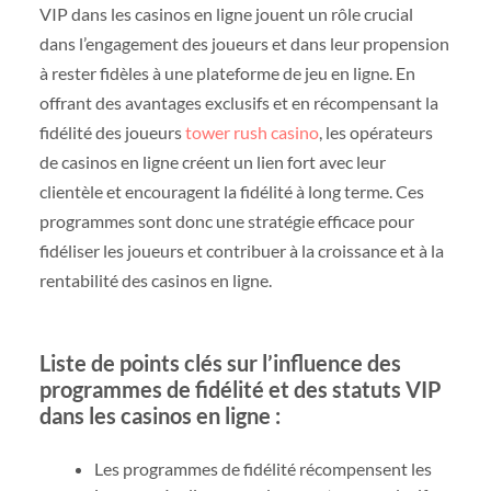
VIP dans les casinos en ligne jouent un rôle crucial
dans l’engagement des joueurs et dans leur propension
à rester fidèles à une plateforme de jeu en ligne. En
offrant des avantages exclusifs et en récompensant la
fidélité des joueurs
tower rush casino
, les opérateurs
de casinos en ligne créent un lien fort avec leur
clientèle et encouragent la fidélité à long terme. Ces
programmes sont donc une stratégie efficace pour
fidéliser les joueurs et contribuer à la croissance et à la
rentabilité des casinos en ligne.
Liste de points clés sur l’influence des
programmes de fidélité et des statuts VIP
dans les casinos en ligne :
Les programmes de fidélité récompensent les