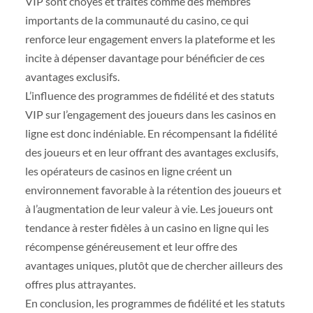
VIP sont choyés et traités comme des membres
importants de la communauté du casino, ce qui
renforce leur engagement envers la plateforme et les
incite à dépenser davantage pour bénéficier de ces
avantages exclusifs.
L’influence des programmes de fidélité et des statuts
VIP sur l’engagement des joueurs dans les casinos en
ligne est donc indéniable. En récompensant la fidélité
des joueurs et en leur offrant des avantages exclusifs,
les opérateurs de casinos en ligne créent un
environnement favorable à la rétention des joueurs et
à l’augmentation de leur valeur à vie. Les joueurs ont
tendance à rester fidèles à un casino en ligne qui les
récompense généreusement et leur offre des
avantages uniques, plutôt que de chercher ailleurs des
offres plus attrayantes.
En conclusion, les programmes de fidélité et les statuts