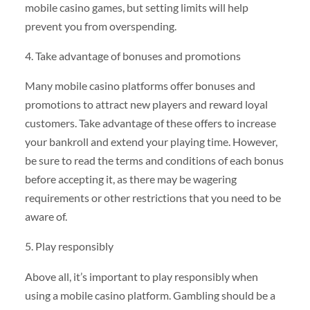
mobile casino games, but setting limits will help
prevent you from overspending.
4. Take advantage of bonuses and promotions
Many mobile casino platforms offer bonuses and
promotions to attract new players and reward loyal
customers. Take advantage of these offers to increase
your bankroll and extend your playing time. However,
be sure to read the terms and conditions of each bonus
before accepting it, as there may be wagering
requirements or other restrictions that you need to be
aware of.
5. Play responsibly
Above all, it’s important to play responsibly when
using a mobile casino platform. Gambling should be a