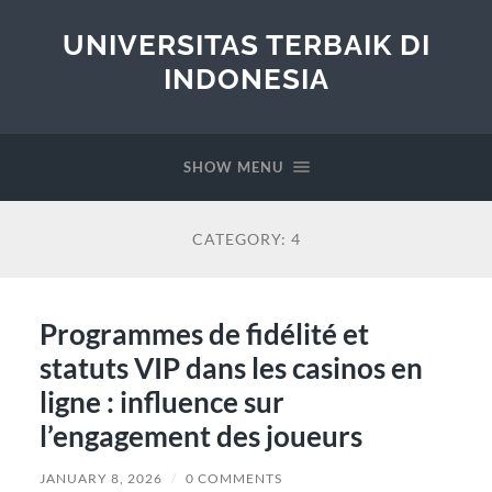
UNIVERSITAS TERBAIK DI
INDONESIA
SHOW MENU
CATEGORY:
4
Programmes de fidélité et
statuts VIP dans les casinos en
ligne : influence sur
l’engagement des joueurs
JANUARY 8, 2026
/
0 COMMENTS