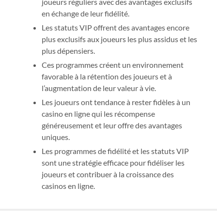
joueurs réguliers avec des avantages exclusifs
en échange de leur fidélité.
Les statuts VIP offrent des avantages encore
plus exclusifs aux joueurs les plus assidus et les
plus dépensiers.
Ces programmes créent un environnement
favorable à la rétention des joueurs et à
l’augmentation de leur valeur à vie.
Les joueurs ont tendance à rester fidèles à un
casino en ligne qui les récompense
généreusement et leur offre des avantages
uniques.
Les programmes de fidélité et les statuts VIP
sont une stratégie efficace pour fidéliser les
joueurs et contribuer à la croissance des
casinos en ligne.