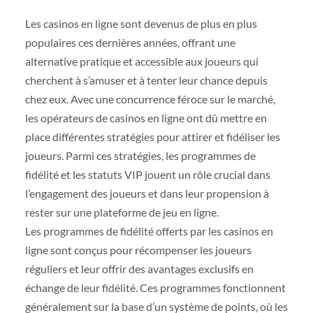
Les casinos en ligne sont devenus de plus en plus
populaires ces dernières années, offrant une
alternative pratique et accessible aux joueurs qui
cherchent à s’amuser et à tenter leur chance depuis
chez eux. Avec une concurrence féroce sur le marché,
les opérateurs de casinos en ligne ont dû mettre en
place différentes stratégies pour attirer et fidéliser les
joueurs. Parmi ces stratégies, les programmes de
fidélité et les statuts VIP jouent un rôle crucial dans
l’engagement des joueurs et dans leur propension à
rester sur une plateforme de jeu en ligne.
Les programmes de fidélité offerts par les casinos en
ligne sont conçus pour récompenser les joueurs
réguliers et leur offrir des avantages exclusifs en
échange de leur fidélité. Ces programmes fonctionnent
généralement sur la base d’un système de points, où les