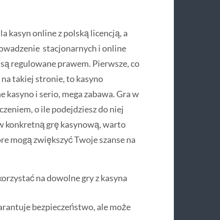
 kasyn online z polską licencją, a
owadzenie stacjonarnych i online
zy są regulowane prawem. Pierwsze, co
a takiej stronie, to kasyno
ne kasyno i serio, mega zabawa. Gra w
eniem, o ile podejdziesz do niej
 w konkretną grę kasynową, warto
które mogą zwiększyć Twoje szanse na
orzystać na dowolne gry z kasyna
arantuje bezpieczeństwo, ale może