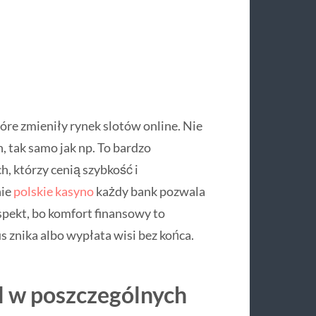
re zmieniły rynek slotów online. Nie
, tak samo jak np. To bardzo
, którzy cenią szybkość i
nie
polskie kasyno
każdy bank pozwala
spekt, bo komfort finansowy to
 znika albo wypłata wisi bez końca.
l w poszczególnych