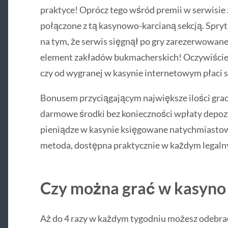
praktyce! Oprócz tego wśród premii w serwisie 
połączone z tą kasynowo-karcianą sekcją. Spryt
na tym, że serwis sięgnął po gry zarezerwowane 
element zakładów bukmacherskich! Oczywiście 
czy od wygranej w kasynie internetowym płaci 
Bonusem przyciągającym największe ilości gracz
darmowe środki bez konieczności wpłaty depozyt
pieniądze w kasynie księgowane natychmiastow
metoda, dostępna praktycznie w każdym legaln
Czy można grać w kasyno 
Aż do 4 razy w każdym tygodniu możesz odebra