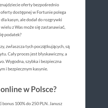
znajdziecie oferty bezpośrednio
 oferty dostępnej w Fortunie polega
dla kasyn, ale dodał do rozgrywki
wielu z Was może się zastanawiać,
się podatek?
y, zwłaszcza tych początkujących, są
u. Cały proces jest błyskawiczny, a
o. Wygodna, szybka i bezpieczna
ym i bezpiecznym kasynie.
online w Polsce?
ć bonus 100% do 250 PLN. Janusz