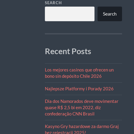
SEARCH
Search
Recent Posts
Los mejores casinos que ofrecen un
bono sin depósito Chile 2026
Najlepsze Platformy i Porady 2026
Dia dos Namorados deve movimentar
quase R$ 2,5 bi em 2022, diz
confederação CNN Brasil
Kasyno Gry hazardowe za darmo Graj
bez rejestracji 2025! ​