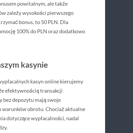
 bonusem powitalnym, ale także
ów zależy wysokości pierwszego
rzymać bonus, to 50 PLN. Dla
romocję 100% do PLN oraz dodatkowo
aszym kasynie
wypłacalnych kasyn online kierujemy
kże efektywnością transakcji
y bez depozytu mają swoje
h warunków obrotu. Chociaż aktualne
ia dotyczące wypłacalności, nadal
dzy.