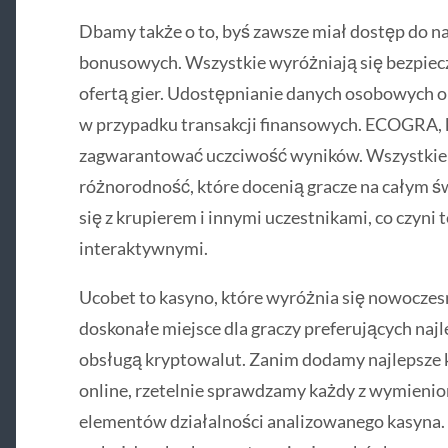
Dbamy także o to, byś zawsze miał dostęp do na
bonusowych. Wszystkie wyróżniają się bezpiec
ofertą gier. Udostępnianie danych osobowych o
w przypadku transakcji finansowych. ECOGRA, k
zagwarantować uczciwość wyników. Wszystkie t
różnorodność, które docenią gracze na całym
się z krupierem i innymi uczestnikami, co czyni t
interaktywnymi.
Ucobet to kasyno, które wyróżnia się nowoczes
doskonałe miejsce dla graczy preferujących najl
obsługą kryptowalut. Zanim dodamy najlepsze ka
online, rzetelnie sprawdzamy każdy z wymienio
elementów działalności analizowanego kasyna. N