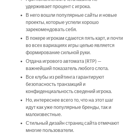
удерживает процент с игрока.
В него вошли популярные сайты и новые
проекты, которые успели хорошо
зарекомендовать себя.
В покере игрокам сдаются пять карт, и почти
во всех вариациях игры целью является
формирование сильной руки.
Отдача игрового автомата (RTP) —
важнейший показатель любого слота.
Все клубы из рейтинга гарантируют
безопасность транзакций и
конфиденциальность сведений игрока.
Но, интереснее всего то, что на этот шаг
идут как уже популярные бренды, так и
малоизвестные.
Стильный дизайн страниц сайта отмечают
многие пользователи.