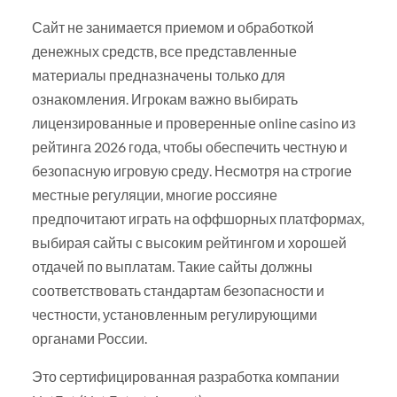
Сайт не занимается приемом и обработкой
денежных средств, все представленные
материалы предназначены только для
ознакомления. Игрокам важно выбирать
лицензированные и проверенные online casino из
рейтинга 2026 года, чтобы обеспечить честную и
безопасную игровую среду. Несмотря на строгие
местные регуляции, многие россияне
предпочитают играть на оффшорных платформах,
выбирая сайты с высоким рейтингом и хорошей
отдачей по выплатам. Такие сайты должны
соответствовать стандартам безопасности и
честности, установленным регулирующими
органами России.
Это сертифицированная разработка компании