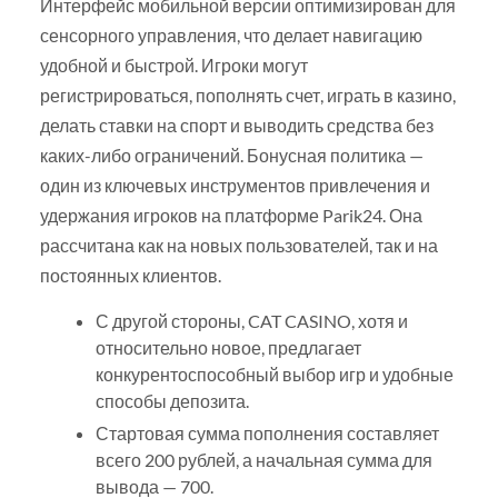
Интерфейс мобильной версии оптимизирован для
сенсорного управления, что делает навигацию
удобной и быстрой. Игроки могут
регистрироваться, пополнять счет, играть в казино,
делать ставки на спорт и выводить средства без
каких-либо ограничений. Бонусная политика —
один из ключевых инструментов привлечения и
удержания игроков на платформе Parik24. Она
рассчитана как на новых пользователей, так и на
постоянных клиентов.
С другой стороны, CAT CASINO, хотя и
относительно новое, предлагает
конкурентоспособный выбор игр и удобные
способы депозита.
Стартовая сумма пополнения составляет
всего 200 рублей, а начальная сумма для
вывода — 700.