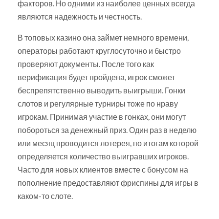
факторов. Но одними из наиболее ценных всегда
являются надежность и честность.
В топовых казино она займет немного времени,
операторы работают круглосуточно и быстро
проверяют документы. После того как
верификация будет пройдена, игрок сможет
беспрепятственно выводить выигрыши. Гонки
слотов и регулярные турниры тоже по нраву
игрокам. Принимая участие в гонках, они могут
побороться за денежный приз. Один раз в неделю
или месяц проводится лотерея, по итогам которой
определяется количество выигравших игроков.
Часто для новых клиентов вместе с бонусом на
пополнение предоставляют фриспины для игры в
каком-то слоте.