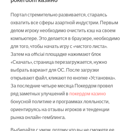
Портал стремительно развивается, стараясь
охватить все сферы азартной индустрии. Первым
делом игроку необходимо очистить кэш на своем
компьютере. Это делается в браузере, необходимо
для того, чтобы начать игру с «чистого листа».
Затем на official площадке нажимают блок
«Скачать», страница перезагружается, нужно
выбрать вариант для ОС. После загрузки
открывают файл, кликают по кнопке «Установка».
За последние четыре месяца Покердом провел
ряд заметных улучшений в
покердом казино
бонусной политике и программах лояльности,
ориентируясь на отзывы игроков и тенденции
рынка онлайн-гемблинга.
Выбирайте с умом, потому что вы не сможете ее