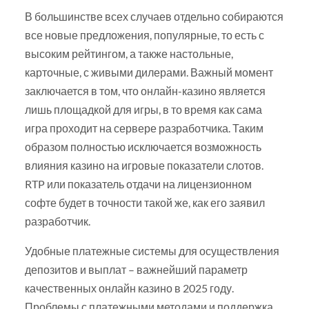
В большинстве всех случаев отдельно собираются
все новые предложения, популярные, то есть с
высоким рейтингом, а также настольные,
карточные, с живыми дилерами. Важный момент
заключается в том, что онлайн-казино является
лишь площадкой для игры, в то время как сама
игра проходит на сервере разработчика. Таким
образом полностью исключается возможность
влияния казино на игровые показатели слотов.
RTP или показатель отдачи на лицензионном
софте будет в точности такой же, как его заявил
разработчик.
Удобные платежные системы для осуществления
депозитов и выплат – важнейший параметр
качественных онлайн казино в 2025 году.
Проблемы с платежными методами и поддержка