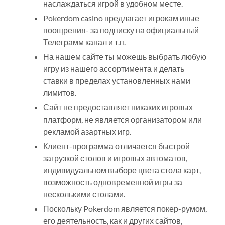
наслаждаться игрой в удобном месте.
Pokerdom casino предлагает игрокам иные
поощрения- за подписку на официальный
Телеграмм канал и т.п.
На нашем сайте ты можешь выбрать любую
игру из нашего ассортимента и делать
ставки в пределах установленных нами
лимитов.
Сайт не предоставляет никаких игровых
платформ, не является организатором или
рекламой азартных игр.
Клиент-программа отличается быстрой
загрузкой столов и игровых автоматов,
индивидуальном выборе цвета стола карт,
возможность одновременной игры за
несколькими столами.
Поскольку Pokerdom является покер-румом,
его деятельность, как и других сайтов,