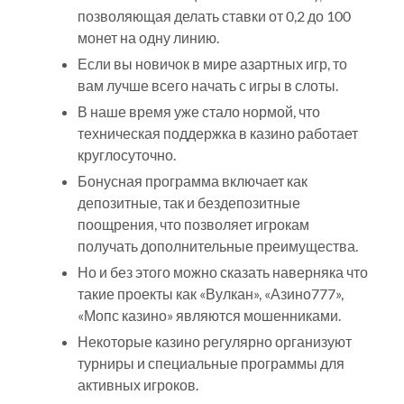
позволяющая делать ставки от 0,2 до 100
монет на одну линию.
Если вы новичок в мире азартных игр, то
вам лучше всего начать с игры в слоты.
В наше время уже стало нормой, что
техническая поддержка в казино работает
круглосуточно.
Бонусная программа включает как
депозитные, так и бездепозитные
поощрения, что позволяет игрокам
получать дополнительные преимущества.
Но и без этого можно сказать наверняка что
такие проекты как «Вулкан», «Азино777»,
«Мопс казино» являются мошенниками.
Некоторые казино регулярно организуют
турниры и специальные программы для
активных игроков.