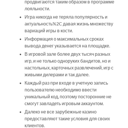
продвигаются таким образом в программе
лояльности.
Игра никогда не теряла популярность и
актуальность%2C давая жизнь множеству
вариаций игры в кости.
Информация о максимальных сроках
вывода денег указывается на площадке.
В игровой зале более двух тысяч разных
игр, и не только одноруких бандитов, но и
настольных, карточных развлечений, игр с
живыми дилерами и так далее.
Каждый раз при входе в учетную запись
пользователю необходимо ввести
уникальный код, поэтому посторонние не
смогут завладеть игровым аккаунтом.
Далеко не все зарубежные казино
предоставляют такие условия для своих
клиентов.