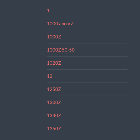
1
1000 ancorZ
1000Z
1000Z 50-50
1020Z
12
1250Z
1300Z
1340Z
1350Z