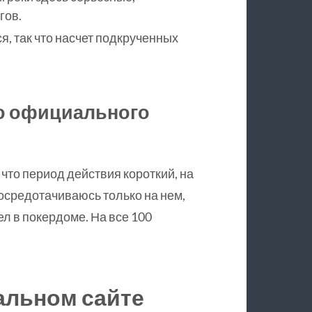
гов.
, так что насчет подкрученных
ло официального
, что период действия короткий, на
сосредотачиваюсь только на нем,
ел в покердоме. На все 100
альном сайте