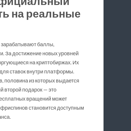
официальный
ать на реальные
и зарабатывают баллы,
и. За достижение новых уровней
оргующиеся на криптобиржах. Их
 для ставок внутри платформы.
в, половина из которых выдается
й второй подарок — это
бесплатных вращений может
0 фриспинов становится доступным
анса.