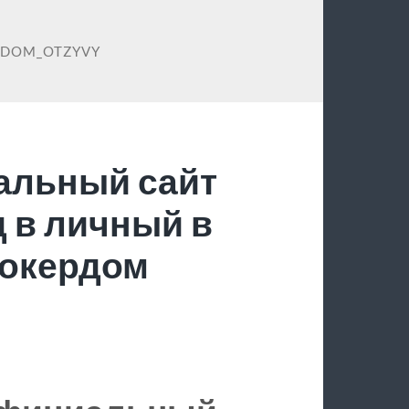
RDOM_OTZYVY
льный сайт
д в личный в
покердом