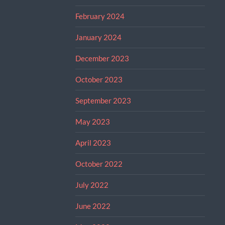
February 2024
January 2024
December 2023
October 2023
September 2023
May 2023
April 2023
October 2022
July 2022
June 2022