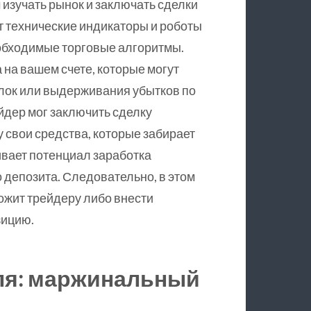
изучать рынок и заключать сделки
ут технические индикаторы и роботы
еобходимые торговые алгоритмы.
на вашем счете, которые могут
лок или выдерживания убытков по
йдер мог заключить сделку
 свои средства, которые забирает
ивает потенциал заработка
 депозита. Следовательно, в этом
ложит трейдеру либо внести
зицию.
ля: маржинальный