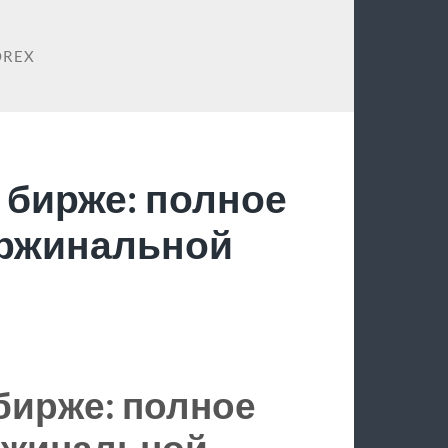
OREX
 бирже: полное
аржинальной
 бирже: полное
ржинальной