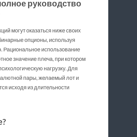
 полное руководство
е
кций могут оказаться ниже своих
 бинарные опционы, используя
ю. Рациональное использование
тное значение плеча, при котором
психологическую нагрузку. Для
валютной пары, желаемый лот и
тся исходя из длительности
е?