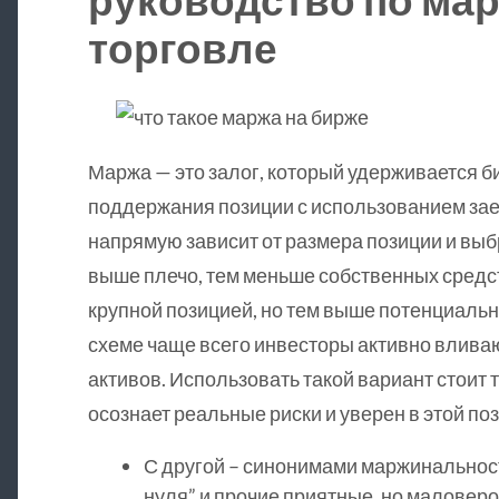
торговле
Маржа — это залог, который удерживается б
поддержания позиции с использованием за
напрямую зависит от размера позиции и выб
выше плечо, тем меньше собственных средс
крупной позицией, но тем выше потенциальн
схеме чаще всего инвесторы активно вливаю
активов. Использовать такой вариант стоит т
осознает реальные риски и уверен в этой по
С другой – синонимами маржинальнос
нуля” и прочие приятные, но маловер