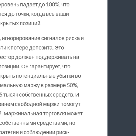
уровень падает до 100%, что
ся до точки, когда все ваши
крытых позиций.
 игнорирование сигналов риска и
и к потере депозита. Это
вестор должен поддерживать на
озиции. Он гарантирует, что
покрыть потенциальные убытки во
имальную маржу в размере 50%,
 5 тысяч собственных средств. И
ровнем свободной маржи помогут
й. Маржинальная торговля может
 собственными средствами, но
ратегии и соблюдении риск-