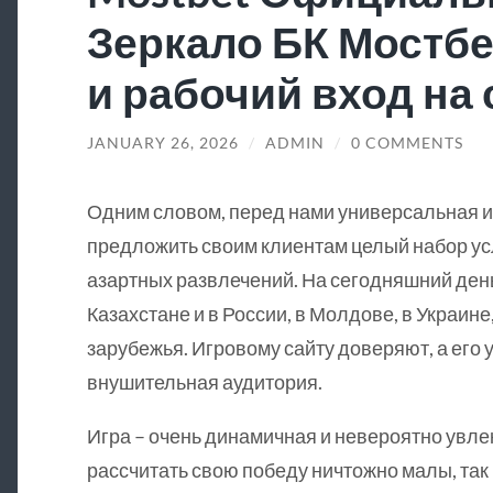
Зеркало БК Мостбе
и рабочий вход на 
JANUARY 26, 2026
/
ADMIN
/
0 COMMENTS
Одним словом, перед нами универсальная и
предложить своим клиентам целый набор ус
азартных развлечений. На сегодняшний день
Казахстане и в России, в Молдове, в Украине
зарубежья. Игровому сайту доверяют, а его 
внушительная аудитория.
Игра – очень динамичная и невероятно увле
рассчитать свою победу ничтожно малы, так 