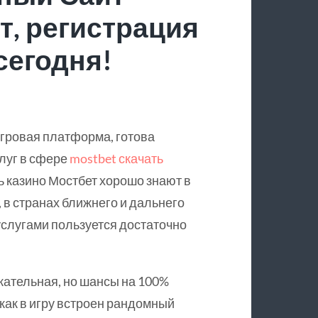
т, регистрация
сегодня!
гровая платформа, готова
луг в сфере
mostbet скачать
 казино Мостбет хорошо знают в
, в странах ближнего и дальнего
услугами пользуется достаточно
кательная, но шансы на 100%
как в игру встроен рандомный