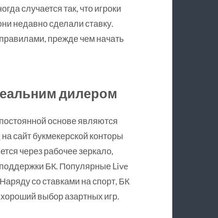
гда случается так, что игроки
ни недавно сделали ставку.
правилами, прежде чем начать
з реальним дилером
 постоянной основе являются
 на сайт букмекерской конторы
ется через рабочее зеркало,
 поддержки БК. Популярные Live
Наряду со ставками на спорт, БК
 хороший выбор азартных игр.