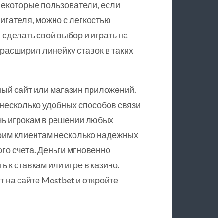
некоторые пользователи, если
вигателя, можно с легкостью
 сделать свой выбор и играть на
 расширил линейку ставок в таких
ный сайт или магазин приложений.
 несколько удобных способов связи
чь игрокам в решении любых
воим клиентам несколько надежных
го счета. Деньги мгновенно
ь к ставкам или игре в казино.
т на сайте Mostbet и откройте