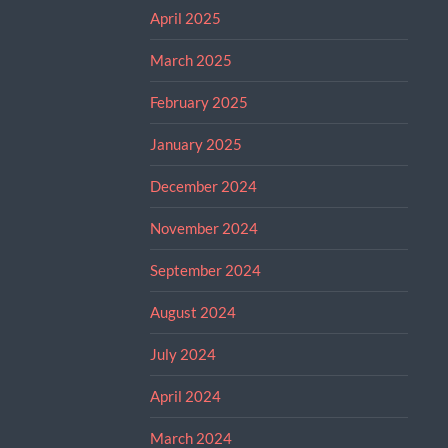
April 2025
March 2025
February 2025
January 2025
December 2024
November 2024
September 2024
August 2024
July 2024
April 2024
March 2024