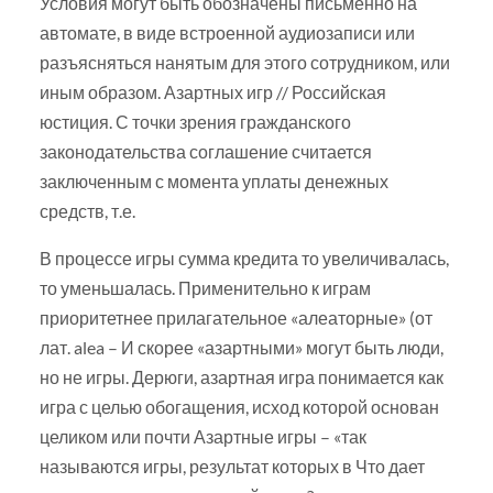
Условия могут быть обозначены письменно на
автомате, в виде встроенной аудиозаписи или
разъясняться нанятым для этого сотрудником, или
иным образом. Азартных игр // Российская
юстиция. С точки зрения гражданского
законодательства соглашение считается
заключенным с момента уплаты денежных
средств, т.е.
В процессе игры сумма кредита то увеличивалась,
то уменьшалась. Применительно к играм
приоритетнее прилагательное «алеаторные» (от
лат. alea – И скорее «азартными» могут быть люди,
но не игры. Дерюги, азартная игра понимается как
игра с целью обогащения, исход которой основан
целиком или почти Азартные игры – «так
называются игры, результат которых в Что дает