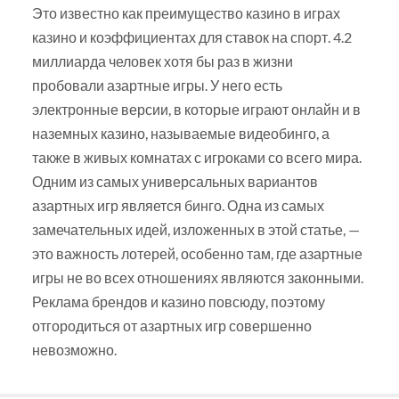
Это известно как преимущество казино в играх
казино и коэффициентах для ставок на спорт. 4.2
миллиарда человек хотя бы раз в жизни
пробовали азартные игры. У него есть
электронные версии, в которые играют онлайн и в
наземных казино, называемые видеобинго, а
также в живых комнатах с игроками со всего мира.
Одним из самых универсальных вариантов
азартных игр является бинго. Одна из самых
замечательных идей, изложенных в этой статье, —
это важность лотерей, особенно там, где азартные
игры не во всех отношениях являются законными.
Реклама брендов и казино повсюду, поэтому
отгородиться от азартных игр совершенно
невозможно.