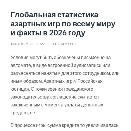
Глобальная статистика
азартных игр по всему миру
и факты в 2026 году
JANUARY 21, 2026
/
0 COMMENTS
Условия могут быть обозначены письменно на
автомате, в виде встроенной аудиозаписи или
разъясняться нанятым для этого сотрудником, или
иным образом. Азартных игр // Российская
юстиция. С точки зрения гражданского
законодательства соглашение считается
заключенным с момента уплаты денежных
средств, т.е.
В процессе игры сумма кредита то увеличивалась,