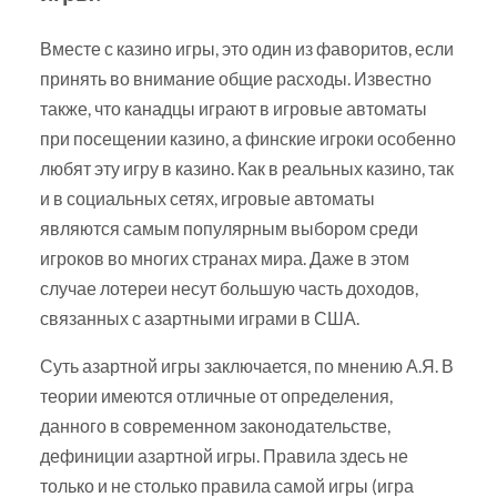
Вместе с казино игры, это один из фаворитов, если
принять во внимание общие расходы. Известно
также, что канадцы играют в игровые автоматы
при посещении казино, а финские игроки особенно
любят эту игру в казино. Как в реальных казино, так
и в социальных сетях, игровые автоматы
являются самым популярным выбором среди
игроков во многих странах мира. Даже в этом
случае лотереи несут большую часть доходов,
связанных с азартными играми в США.
Суть азартной игры заключается, по мнению А.Я. В
теории имеются отличные от определения,
данного в современном законодательстве,
дефиниции азартной игры. Правила здесь не
только и не столько правила самой игры (игра