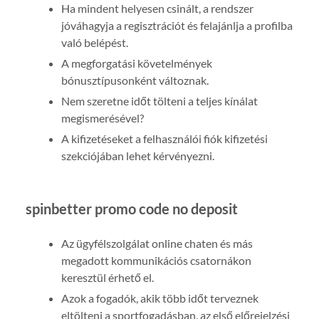
Ha mindent helyesen csinált, a rendszer
jóváhagyja a regisztrációt és felajánlja a profilba
való belépést.
A megforgatási követelmények
bónusztípusonként változnak.
Nem szeretne időt tölteni a teljes kínálat
megismerésével?
A kifizetéseket a felhasználói fiók kifizetési
szekciójában lehet kérvényezni.
spinbetter promo code no deposit
Az ügyfélszolgálat online chaten és más
megadott kommunikációs csatornákon
keresztül érhető el.
Azok a fogadók, akik több időt terveznek
eltölteni a sportfogadásban, az első előrejelzési