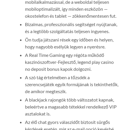
mobilalkalmazással, de a weboldal teljesen
mobiloptimalizált, így minden eszközön —
okostelefon és tablet — zökkenőmentesen fut.
Bizalmas, professzionális segítséget nyújtanak,
és a legtöbb szolgáltatás teljesen ingyenes.
Ön tudja játszani rések egy időben és helyen,
hogy nagyobb esélyük legyen a nyerésre.
A Real Time Gaming egy régóta működő
kaszinószoftver-Fejlesztő, legend play casino
no deposit bonus kapok dolgozni.
A szó tág értelmében a tőzsdék a
szerencsejáték egyik formájának is tekinthetők,
de amikor megteszik.
A blackjack rajongók több változatot kapnak,
beleértve a magasabb tétekkel rendelkező VIP
asztalokat is.
Az élő chat gyors válaszidőt biztosít sürgős
kérdések esetén, míg az e-mail opció kevésbé