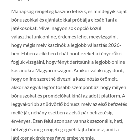
Manapság rengeteg kaszinó létezik, és mindegyik saját
bónuszokkal és ajánlatokkal próbálja elcsábítani a
játékosokat. Mivel nagyon sok opció közül
választhatunk online, érdemes lehet megvizsgálni,
hogy mégis mely kaszinók a legjobb választás 2026-
ben. Ebben a cikkben tehát pont ezeket a tényezőket
fogjuk vizsgálni, hogy fényt derítsünk a legjobb online
kaszinókra Magyarországon. Amikor valaki úgy dönt,
hogy online szeretné élvezni a kaszinózás örömeit,
akkor az egyik legfontosabb szempont az, hogy milyen
bónuszokat és promóciókat kínál az adott platform. A
leggyakoribb az üdvözlő bónusz, mely az első befizetés
mellé jár, néhány esetben az első pár befizetésig
érvényes. Ezen felül azonban vannak szezonális, heti,
hétvégi és még rengeteg egyéb fajta bónusz, amit a
játékosnak érdemes figyelembe vennie.