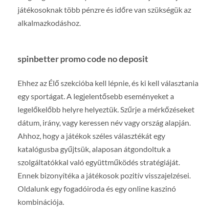
játékosoknak több pénzre és időre van szükségük az
alkalmazkodáshoz.
spinbetter promo code no deposit
Ehhez az Élő szekcióba kell lépnie, és ki kell választania
egy sportágat. A legjelentősebb eseményeket a
legelőkelőbb helyre helyeztük. Szűrje a mérkőzéseket
dátum, irány, vagy keressen név vagy ország alapján.
Ahhoz, hogy a játékok széles választékát egy
katalógusba gyűjtsük, alaposan átgondoltuk a
szolgáltatókkal való együttműködés stratégiáját.
Ennek bizonyítéka a játékosok pozitív visszajelzései.
Oldalunk egy fogadóiroda és egy online kaszinó
kombinációja.