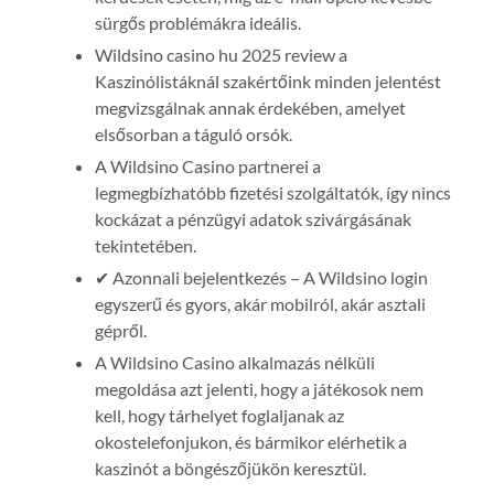
sürgős problémákra ideális.
Wildsino casino hu 2025 review a
Kaszinólistáknál szakértőink minden jelentést
megvizsgálnak annak érdekében, amelyet
elsősorban a táguló orsók.
A Wildsino Casino partnerei a
legmegbízhatóbb fizetési szolgáltatók, így nincs
kockázat a pénzügyi adatok szivárgásának
tekintetében.
✔ Azonnali bejelentkezés – A Wildsino login
egyszerű és gyors, akár mobilról, akár asztali
gépről.
A Wildsino Casino alkalmazás nélküli
megoldása azt jelenti, hogy a játékosok nem
kell, hogy tárhelyet foglaljanak az
okostelefonjukon, és bármikor elérhetik a
kaszinót a böngészőjükön keresztül.