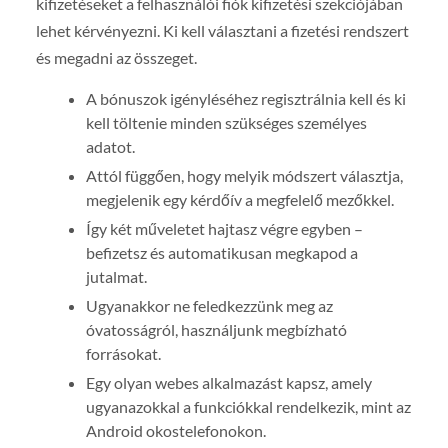
kifizetéseket a felhasználói fiók kifizetési szekciójában
lehet kérvényezni. Ki kell választani a fizetési rendszert
és megadni az összeget.
A bónuszok igényléséhez regisztrálnia kell és ki
kell töltenie minden szükséges személyes
adatot.
Attól függően, hogy melyik módszert választja,
megjelenik egy kérdőív a megfelelő mezőkkel.
Így két műveletet hajtasz végre egyben –
befizetsz és automatikusan megkapod a
jutalmat.
Ugyanakkor ne feledkezzünk meg az
óvatosságról, használjunk megbízható
forrásokat.
Egy olyan webes alkalmazást kapsz, amely
ugyanazokkal a funkciókkal rendelkezik, mint az
Android okostelefonokon.