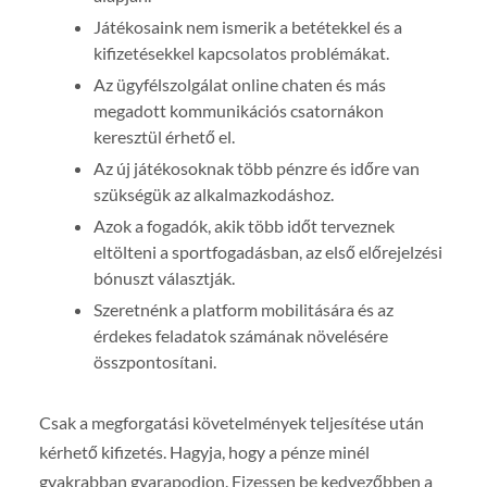
Játékosaink nem ismerik a betétekkel és a
kifizetésekkel kapcsolatos problémákat.
Az ügyfélszolgálat online chaten és más
megadott kommunikációs csatornákon
keresztül érhető el.
Az új játékosoknak több pénzre és időre van
szükségük az alkalmazkodáshoz.
Azok a fogadók, akik több időt terveznek
eltölteni a sportfogadásban, az első előrejelzési
bónuszt választják.
Szeretnénk a platform mobilitására és az
érdekes feladatok számának növelésére
összpontosítani.
Csak a megforgatási követelmények teljesítése után
kérhető kifizetés. Hagyja, hogy a pénze minél
gyakrabban gyarapodjon. Fizessen be kedvezőbben a