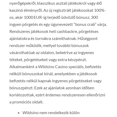
nyerőgépekről, klasszikus asztali játékokról vagy élő
kaszinó élményről. Az új regisztrált játékosokat 100%-
os, akár 1000 EUR-ig terjedő üdvözlő bónusz, 300
ingyen pörgetés és egy úgynevezett “bonus crab” várja.
Rendszeres játékosok heti cashbackre, pörgetéses
ajánlatokra és tornákra számíthatnak. Hűségpont
rendszer működik, mellyel további bónuszok
vásárolhatóak az oldalon, beleértve az ingyenes
téteket, pörgetéseket vagy extra készpénzt.
Alkalmanként a Wildsino Casino speciális, befizetés
nélküli bónuszokat kínál, amelyekben a játékosok
befizetés nélkül kapnak ingyenes pörgetéseket vagy
bónuszpénzt. Ezek az ajánlatok azonban időben
korlátozottak, ezért érdemes rendszeresen ellenőrizni
a promóciós oldalt.
Wildsino nem rendelkezik külön