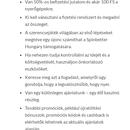
Van 50%-os befizetési jutalom és akár 100 FS a
nyerőgépekre.
Ki kell választani a fizetési rendszert és megadni
az összeget.
A szerencsejáték világában az első lépéseket
megtéve egy újonc számíthat a Spinbetter
Hungary támogatására.
Ha nehezen tudja kontrollálni az idejét és a
költségvetését, használjon önkorlátozó
eszközöket.
Keresse meg azt a fogadást, amelyről úgy
gondolja, hogy a legvalószínűbb, hogy nyer.
Van egy különleges ajánlatunk – egy élő kaszinó
részleg.
További promóciók, például újratöltési
bónuszok, promóciós kódok és cashback is
elérhetők lehetnek az aktuális ajánlatok
alapján.