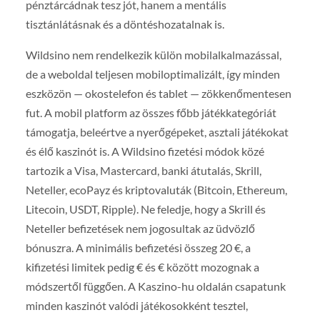
pénztárcádnak tesz jót, hanem a mentális
tisztánlátásnak és a döntéshozatalnak is.
Wildsino nem rendelkezik külön mobilalkalmazással,
de a weboldal teljesen mobiloptimalizált, így minden
eszközön — okostelefon és tablet — zökkenőmentesen
fut. A mobil platform az összes főbb játékkategóriát
támogatja, beleértve a nyerőgépeket, asztali játékokat
és élő kaszinót is. A Wildsino fizetési módok közé
tartozik a Visa, Mastercard, banki átutalás, Skrill,
Neteller, ecoPayz és kriptovaluták (Bitcoin, Ethereum,
Litecoin, USDT, Ripple). Ne feledje, hogy a Skrill és
Neteller befizetések nem jogosultak az üdvözlő
bónuszra. A minimális befizetési összeg 20 €, a
kifizetési limitek pedig € és € között mozognak a
módszertől függően. A Kaszino-hu oldalán csapatunk
minden kaszinót valódi játékosokként tesztel,