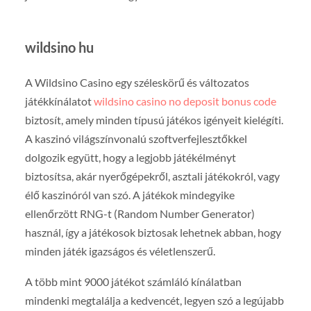
wildsino hu
A Wildsino Casino egy széleskörű és változatos
játékkínálatot
wildsino casino no deposit bonus code
biztosít, amely minden típusú játékos igényeit kielégíti.
A kaszinó világszínvonalú szoftverfejlesztőkkel
dolgozik együtt, hogy a legjobb játékélményt
biztosítsa, akár nyerőgépekről, asztali játékokról, vagy
élő kaszinóról van szó. A játékok mindegyike
ellenőrzött RNG-t (Random Number Generator)
használ, így a játékosok biztosak lehetnek abban, hogy
minden játék igazságos és véletlenszerű.
A több mint 9000 játékot számláló kínálatban
mindenki megtalálja a kedvencét, legyen szó a legújabb