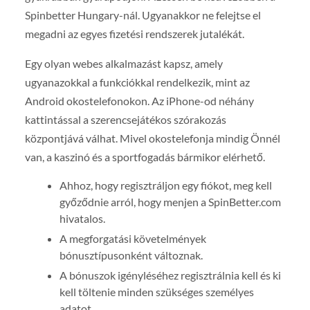
Spinbetter Hungary-nál. Ugyanakkor ne felejtse el
megadni az egyes fizetési rendszerek jutalékát.
Egy olyan webes alkalmazást kapsz, amely
ugyanazokkal a funkciókkal rendelkezik, mint az
Android okostelefonokon. Az iPhone-od néhány
kattintással a szerencsejátékos szórakozás
központjává válhat. Mivel okostelefonja mindig Önnél
van, a kaszinó és a sportfogadás bármikor elérhető.
Ahhoz, hogy regisztráljon egy fiókot, meg kell
győződnie arról, hogy menjen a SpinBetter.com
hivatalos.
A megforgatási követelmények
bónusztípusonként változnak.
A bónuszok igényléséhez regisztrálnia kell és ki
kell töltenie minden szükséges személyes
adatot.