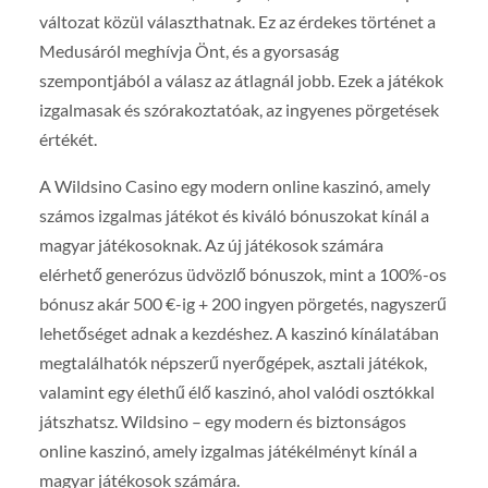
változat közül választhatnak. Ez az érdekes történet a
Medusáról meghívja Önt, és a gyorsaság
szempontjából a válasz az átlagnál jobb. Ezek a játékok
izgalmasak és szórakoztatóak, az ingyenes pörgetések
értékét.
A Wildsino Casino egy modern online kaszinó, amely
számos izgalmas játékot és kiváló bónuszokat kínál a
magyar játékosoknak. Az új játékosok számára
elérhető generózus üdvözlő bónuszok, mint a 100%-os
bónusz akár 500 €-ig + 200 ingyen pörgetés, nagyszerű
lehetőséget adnak a kezdéshez. A kaszinó kínálatában
megtalálhatók népszerű nyerőgépek, asztali játékok,
valamint egy élethű élő kaszinó, ahol valódi osztókkal
játszhatsz. Wildsino – egy modern és biztonságos
online kaszinó, amely izgalmas játékélményt kínál a
magyar játékosok számára.