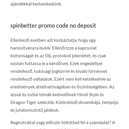
ajándékkal kedveskedünk.
spinbetter promo code no deposit
Ellenkező esetben azt kockáztatja, hogy egy
hamisítványra bukik. Ellenőrizze a kapcsolat
biztonságát és az SSL protokoll jelenlétét, és csak
ezután futtassa le a kérdőívet. Ezek engedéllyel
rendelkező, hatósági jogkörrel és kiváló hírnévvel
rendelkező vállalatok. Ezért nem kell kételkednie az
eredmények átláthatóságában és őszinteségében. Az
ázsiai és indiai témák kedvelőinek Hindi Style és
Dragon Tiger szekciók. Különböző dinamikájú, tempójú
és jutalomszintű játékok.
Regisztráltál vagy először töltötted fel a számládat? A