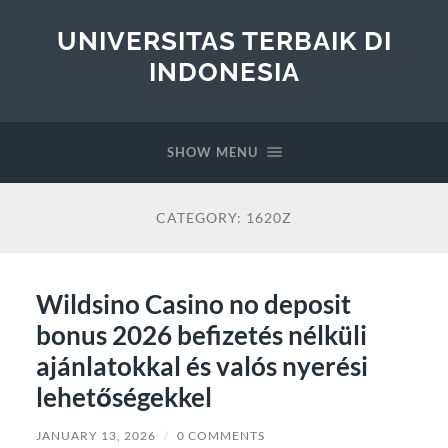
UNIVERSITAS TERBAIK DI
INDONESIA
SHOW MENU
CATEGORY:
1620Z
Wildsino Casino no deposit
bonus 2026 befizetés nélküli
ajánlatokkal és valós nyerési
lehetőségekkel
JANUARY 13, 2026
/
0 COMMENTS