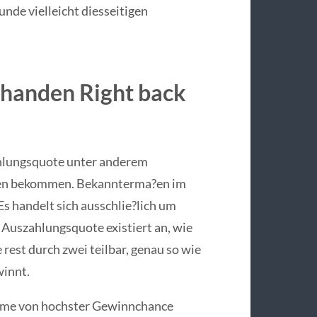
unde vielleicht diesseitigen
 handen Right back
hlungsquote unter anderem
ugen bekommen. Bekannterma?en im
s handelt sich ausschlie?lich um
Auszahlungsquote existiert an, wie
 rest durch zwei teilbar, genau so wie
winnt.
nahme von hochster Gewinnchance