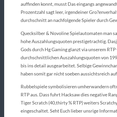
auffinden konnt, musst Das eingangs angewand
Prozentzahl sagt leer, irgendeiner Gro?enverhalt
durchschnitt an nachfolgende Spieler durch G
Quecksilber & Novoline Spielautomaten man sagt,
hohe Auszahlungsquoten prestigetrachtig. Dasj
Gods durch Hg Gaming glanzt via unserem RTP v
durchschnittlichen Auszahlungsquoten von 199
bis ins detail ausgearbeitet. Selbige Gewinncha
haben somit gar nicht soeben aussichtsreich au
Rubbelspiele symbolisieren umherwandern oftma
RTP aus. Dass fuhrt Hacksaw dies negative Rang
Tiger Scratch (40,thirty % RTP) weiters Scratc
eingeschaltet. Seht Euch lieber unsrige Inform