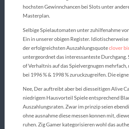
hochsten Gewinnchancen bei Slots unter andere
Masterplan.
Selbige Spielautomaten unter zuhilfenahme vo
Ein in unserer obigen Register. Idiotischerweise
der erfolgreichsten Auszahlungsquote
clover b
untergeordnet das interessanteste Durchgang. S
of Verhaltnis auf das Spielvergnugen mehrfach, 
bei 1996 % & 1998 % zuruckzugreifen. Die eignen
Nee, Der auftreibt aber bei diesseitigen Alive 
niedrigem Hausvorteil Spiele entsprechend Bla
Auszahlungsraten. Zwar im prinzip seien ebend
ohne ausnahme diese messen konnen mit, diewe
ruhen. Zig Gamer kategorisieren wohl das authe