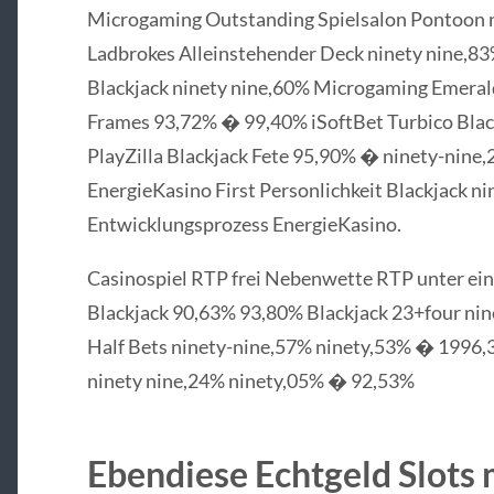
Microgaming Outstanding Spielsalon Pontoon 
Ladbrokes Alleinstehender Deck ninety nine,8
Blackjack ninety nine,60% Microgaming Emerald
Frames 93,72% � 99,40% iSoftBet Turbico Blac
PlayZilla Blackjack Fete 95,90% � ninety-nine
EnergieKasino First Personlichkeit Blackjack n
Entwicklungsprozess EnergieKasino.
Casinospiel RTP frei Nebenwette RTP unter ei
Blackjack 90,63% 93,80% Blackjack 23+four nin
Half Bets ninety-nine,57% ninety,53% � 1996,3
ninety nine,24% ninety,05% � 92,53%
Ebendiese Echtgeld Slots