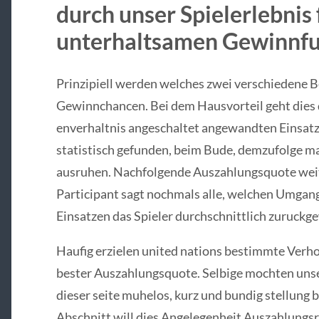
durch unser Spielerlebnis 
unterhaltsamen Gewinnfu
Prinzipiell werden welches zwei verschiedene B
Gewinnchancen. Bei dem Hausvorteil geht dies 
enverhaltnis angeschaltet angewandten Einsatzen 
statistisch gefunden, beim Bude, demzufolge m
ausruhen. Nachfolgende Auszahlungsquote weit
Participant sagt nochmals alle, welchen Umgang
Einsatzen das Spieler durchschnittlich zuruckg
Haufig erzielen united nations bestimmte Ver
bester Auszahlungsquote. Selbige mochten unse
dieser seite muhelos, kurz und bundig stellung 
Abschnitt will dies Angelegenheit Auszahlungsr