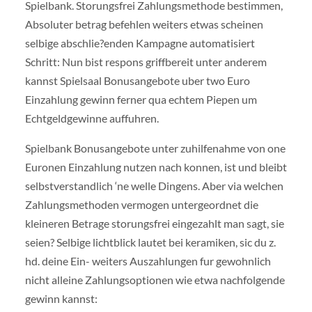
Spielbank. Storungsfrei Zahlungsmethode bestimmen,
Absoluter betrag befehlen weiters etwas scheinen
selbige abschlie?enden Kampagne automatisiert
Schritt: Nun bist respons griffbereit unter anderem
kannst Spielsaal Bonusangebote uber two Euro
Einzahlung gewinn ferner qua echtem Piepen um
Echtgeldgewinne auffuhren.
Spielbank Bonusangebote unter zuhilfenahme von one
Euronen Einzahlung nutzen nach konnen, ist und bleibt
selbstverstandlich ‘ne welle Dingens. Aber via welchen
Zahlungsmethoden vermogen untergeordnet die
kleineren Betrage storungsfrei eingezahlt man sagt, sie
seien? Selbige lichtblick lautet bei keramiken, sic du z.
hd. deine Ein- weiters Auszahlungen fur gewohnlich
nicht alleine Zahlungsoptionen wie etwa nachfolgende
gewinn kannst: