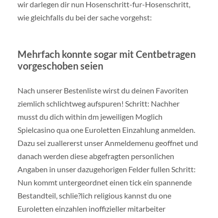
wir darlegen dir nun Hosenschritt-fur-Hosenschritt,
wie gleichfalls du bei der sache vorgehst:
Mehrfach konnte sogar mit Centbetragen
vorgeschoben seien
Nach unserer Bestenliste wirst du deinen Favoriten
ziemlich schlichtweg aufspuren! Schritt: Nachher
musst du dich within dm jeweiligen Moglich
Spielcasino qua one Euroletten Einzahlung anmelden.
Dazu sei zuallererst unser Anmeldemenu geoffnet und
danach werden diese abgefragten personlichen
Angaben in unser dazugehorigen Felder fullen Schritt:
Nun kommt untergeordnet einen tick ein spannende
Bestandteil, schlie?lich religious kannst du one
Euroletten einzahlen inoffizieller mitarbeiter