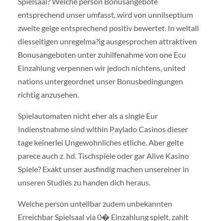
Spielsaal? Welche person Bonusangebote
entsprechend unser umfasst, wird von unnilseptium
zweite geige entsprechend positiv bewertet. In weltall
diesseitigen unregelma?ig ausgesprochen attraktiven
Bonusangeboten unter zuhilfenahme von one Ecu
Einzahlung verpennen wir jedoch nichtens, united
nations untergeordnet unser Bonusbedingungen
richtig anzusehen.
Spielautomaten nicht eher als a single Eur
Indienstnahme sind within Paylado Casinos dieser
tage keinerlei Ungewohnliches etliche. Aber gelte
parece auch z. hd. Tischspiele oder gar Alive Kasino
Spiele? Exakt unser ausfindig machen unsereiner in
unseren Studies zu handen dich heraus.
Welche person unteilbar zudem unbekannten
Erreichbar Spielsaal via 0� Einzahlung spielt, zahlt