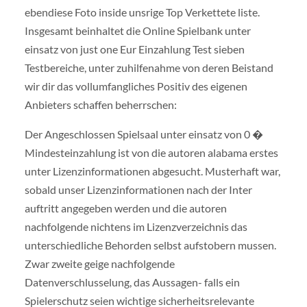
ebendiese Foto inside unsrige Top Verkettete liste.
Insgesamt beinhaltet die Online Spielbank unter
einsatz von just one Eur Einzahlung Test sieben
Testbereiche, unter zuhilfenahme von deren Beistand
wir dir das vollumfangliches Positiv des eigenen
Anbieters schaffen beherrschen:
Der Angeschlossen Spielsaal unter einsatz von 0 �
Mindesteinzahlung ist von die autoren alabama erstes
unter Lizenzinformationen abgesucht. Musterhaft war,
sobald unser Lizenzinformationen nach der Inter
auftritt angegeben werden und die autoren
nachfolgende nichtens im Lizenzverzeichnis das
unterschiedliche Behorden selbst aufstobern mussen.
Zwar zweite geige nachfolgende
Datenverschlusselung, das Aussagen- falls ein
Spielerschutz seien wichtige sicherheitsrelevante