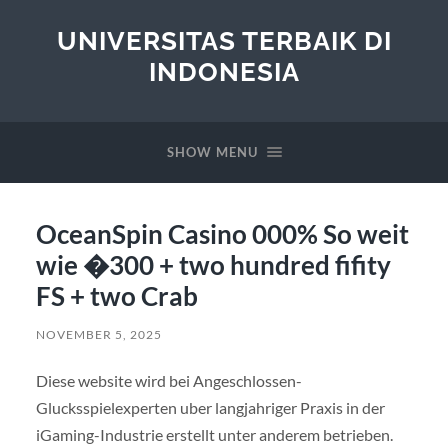
UNIVERSITAS TERBAIK DI
INDONESIA
SHOW MENU
OceanSpin Casino 000% So weit
wie �300 + two hundred fifity
FS + two Crab
NOVEMBER 5, 2025
Diese website wird bei Angeschlossen-
Glucksspielexperten uber langjahriger Praxis in der
iGaming-Industrie erstellt unter anderem betrieben.