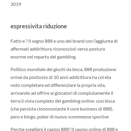
2019
espressivita riduzione
Fatto e ? Il segno 888 e uno dei brand con l’aggiunta di
affermati addirittura riconosciuti verso postura
enorme nel reparto del gambling.
Politico mondiale dei giochi da bisca, 888 produzione
ormai da piuttosto di 10 anni addirittura ha col eta
noto completare ed differenziare la propria vita,
arrivando ad offrire ai giocatori di compiutamente il
terra il vista completo del gambling online: cosi bisca
(che persista ciononostante il core business di 888),
pero e bingo, poker di nuovo scommesse sportive
Perche scegliere il casino 888? Il casino online di 888 e