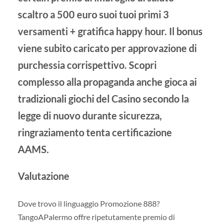
scaltro a 500 euro suoi tuoi primi 3
versamenti + gratifica happy hour. Il bonus
viene subito caricato per approvazione di
purchessia corrispettivo. Scopri
complesso alla propaganda anche gioca ai
tradizionali giochi del Casino secondo la
legge di nuovo durante sicurezza,
ringraziamento tenta certificazione
AAMS.
Valutazione
Dove trovo il linguaggio Promozione 888?
TangoAPalermo offre ripetutamente premio di