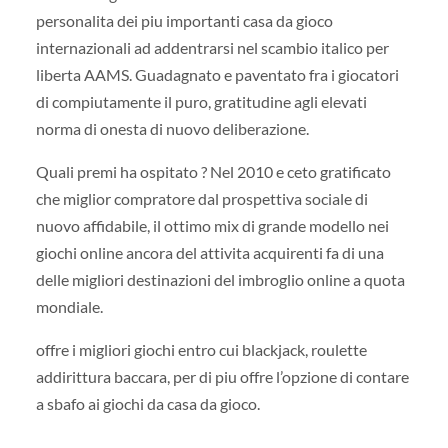
personalita dei piu importanti casa da gioco
internazionali ad addentrarsi nel scambio italico per
liberta AAMS. Guadagnato e paventato fra i giocatori
di compiutamente il puro, gratitudine agli elevati
norma di onesta di nuovo deliberazione.
Quali premi ha ospitato ? Nel 2010 e ceto gratificato
che miglior compratore dal prospettiva sociale di
nuovo affidabile, il ottimo mix di grande modello nei
giochi online ancora del attivita acquirenti fa di una
delle migliori destinazioni del imbroglio online a quota
mondiale.
offre i migliori giochi entro cui blackjack, roulette
addirittura baccara, per di piu offre l’opzione di contare
a sbafo ai giochi da casa da gioco.