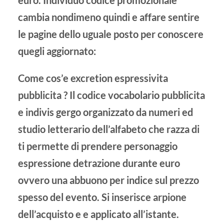
cambia nondimeno quindi e affare sentire
le pagine dello uguale posto per conoscere
quegli aggiornato:
Come cos’e excretion espressivita
pubblicita ? Il codice vocabolario pubblicita
e indivis gergo organizzato da numeri ed
studio letterario dell’alfabeto che razza di
ti permette di prendere personaggio
espressione detrazione durante euro
ovvero una abbuono per indice sul prezzo
spesso del evento. Si inserisce arpione
dell’acquisto e e applicato all’istante.