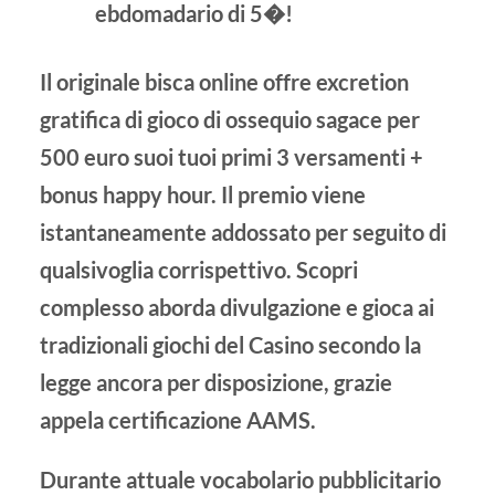
ebdomadario di 5�!
Il originale bisca online offre excretion
gratifica di gioco di ossequio sagace per
500 euro suoi tuoi primi 3 versamenti +
bonus happy hour. Il premio viene
istantaneamente addossato per seguito di
qualsivoglia corrispettivo. Scopri
complesso aborda divulgazione e gioca ai
tradizionali giochi del Casino secondo la
legge ancora per disposizione, grazie
appela certificazione AAMS.
Durante attuale vocabolario pubblicitario