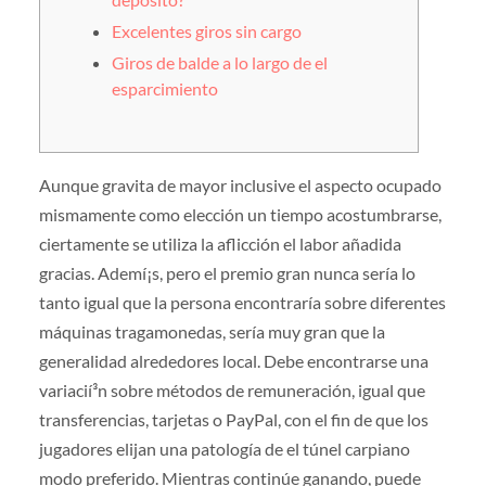
Excelentes giros sin cargo
Giros de balde a lo largo de el
esparcimiento
Aunque gravita de mayor inclusive el aspecto ocupado
mismamente­ como elección un tiempo acostumbrarse,
ciertamente se utiliza la aflicción el labor añadida
gracias. Ademí¡s, pero el premio gran nunca serí­a lo
tanto igual que la persona encontraría sobre diferentes
máquinas tragamonedas, serí­a muy gran que la
generalidad alrededores local.
Debe encontrarse una
variacií³n sobre métodos de remuneración, igual que
transferencias, tarjetas o PayPal, con el fin de que los
jugadores elijan una patologí­a de el túnel carpiano
modo preferido. Mientras continúe ganando, puede