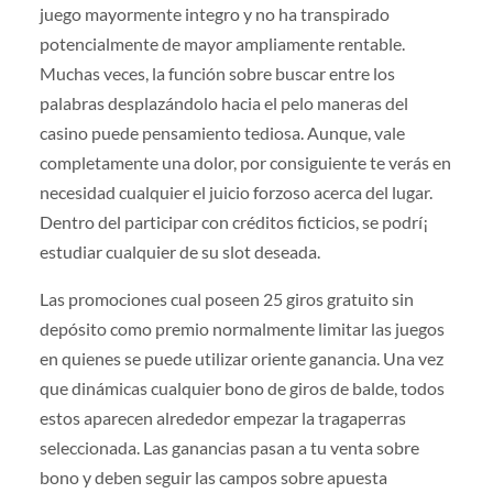
juego mayormente integro y no ha transpirado
potencialmente de mayor ampliamente rentable.
Muchas veces, la función sobre buscar entre los
palabras desplazándolo hacia el pelo maneras del
casino puede pensamiento tediosa. Aunque, vale
completamente una dolor, por consiguiente te verás en
necesidad cualquier el juicio forzoso acerca del lugar.
Dentro del participar con créditos ficticios, se podrí¡
estudiar cualquier de su slot deseada.
Las promociones cual poseen 25 giros gratuito sin
depósito como premio normalmente limitar las juegos
en quienes se puede utilizar oriente ganancia. Una vez
que dinámicas cualquier bono de giros de balde, todos
estos aparecen alrededor empezar la tragaperras
seleccionada. Las ganancias pasan a tu venta sobre
bono y deben seguir las campos sobre apuesta