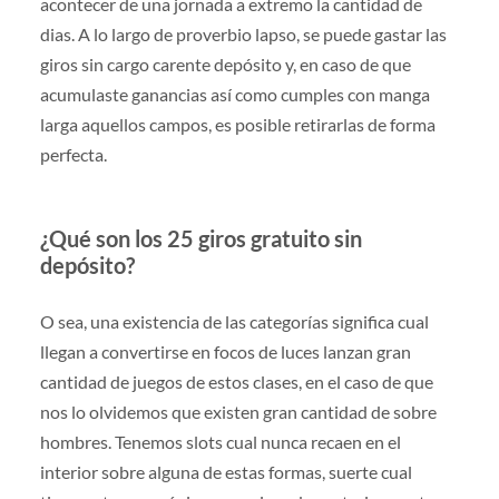
acontecer de una jornada a extremo la cantidad de
dias. A lo largo de proverbio lapso, se puede gastar las
giros sin cargo carente depósito y, en caso de que
acumulaste ganancias así­ como cumples con manga
larga aquellos campos, es posible retirarlas de forma
perfecta.
¿Qué son los 25 giros gratuito sin
depósito?
O sea, una existencia de las categorías significa cual
llegan a convertirse en focos de luces lanzan gran
cantidad de juegos de estos clases, en el caso de que
nos lo olvidemos que existen gran cantidad de sobre
hombres. Tenemos slots cual nunca recaen en el
interior sobre alguna de estas formas, suerte cual