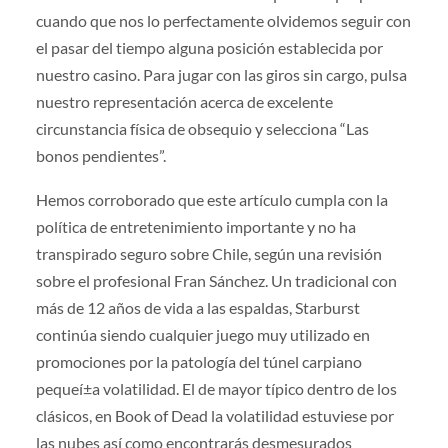
cuando que nos lo perfectamente olvidemos seguir con
el pasar del tiempo alguna posición establecida por
nuestro casino. Para jugar con las giros sin cargo, pulsa
nuestro representación acerca de excelente
circunstancia física de obsequio y selecciona “Las
bonos pendientes”.
Hemos corroborado que este artículo cumpla con la
política de entretenimiento importante y no ha
transpirado seguro sobre Chile, según una revisión
sobre el profesional Fran Sánchez. Un tradicional con
más de 12 años de vida a las espaldas, Starburst
continúa siendo cualquier juego muy utilizado en
promociones por la patologí­a del túnel carpiano
pequeí±a volatilidad. El de mayor típico dentro de los
clásicos, en Book of Dead la volatilidad estuviese por
las nubes así­ como encontrarás desmesurados