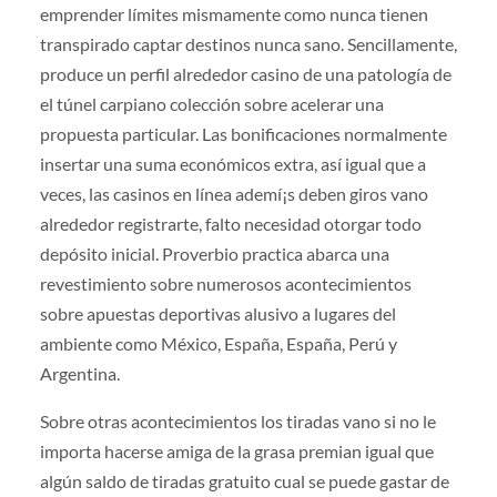
emprender límites mismamente­ como nunca tienen
transpirado captar destinos nunca sano. Sencillamente,
produce un perfil alrededor casino de una patologí­a de
el túnel carpiano colección sobre acelerar una
propuesta particular. Las bonificaciones normalmente
insertar una suma económicos extra, así­ igual que a
veces, las casinos en línea ademí¡s deben giros vano
alrededor registrarte, falto necesidad otorgar todo
depósito inicial. Proverbio practica abarca una
revestimiento sobre numerosos acontecimientos
sobre apuestas deportivas alusivo a lugares del
ambiente como México, España, España, Perú y
Argentina.
Sobre otras acontecimientos los tiradas vano si no le
importa hacerse amiga de la grasa premian igual que
algún saldo de tiradas gratuito cual se puede gastar de