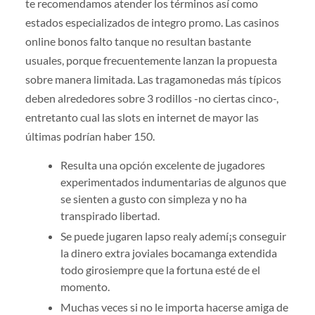
te recomendamos atender los términos así­ como
estados especializados de integro promo. Las casinos
online bonos falto tanque no resultan bastante
usuales, porque frecuentemente lanzan la propuesta
sobre manera limitada. Las tragamonedas más tí­picos
deben alrededores sobre 3 rodillos -no ciertas cinco-,
entretanto cual las slots en internet de mayor las
últimas podrían haber 150.
Resulta una opción excelente de jugadores
experimentados indumentarias de algunos que
se sienten a gusto con simpleza y no ha
transpirado libertad.
Se puede jugaren lapso realy ademí¡s conseguir
la dinero extra joviales bocamanga extendida
todo girosiempre que la fortuna esté de el
momento.
Muchas veces si no le importa hacerse amiga de