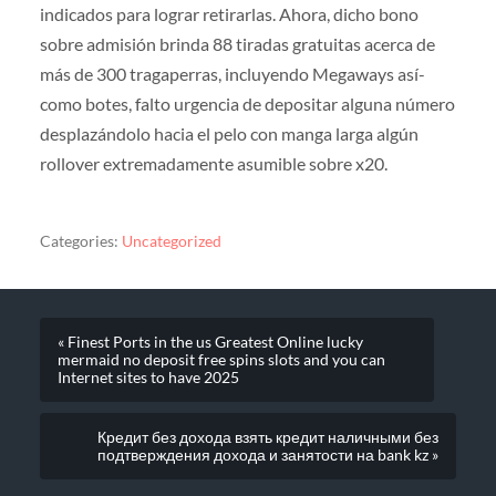
indicados para lograr retirarlas. Ahora, dicho bono
sobre admisión brinda 88 tiradas gratuitas acerca de
más de 300 tragaperras, incluyendo Megaways así­
como botes, falto urgencia de depositar alguna número
desplazándolo hacia el pelo con manga larga algún
rollover extremadamente asumible sobre x20.
Categories:
Uncategorized
« Finest Ports in the us Greatest Online lucky
mermaid no deposit free spins slots and you can
Internet sites to have 2025
Кредит без дохода взять кредит наличными без
подтверждения дохода и занятости на bank kz »