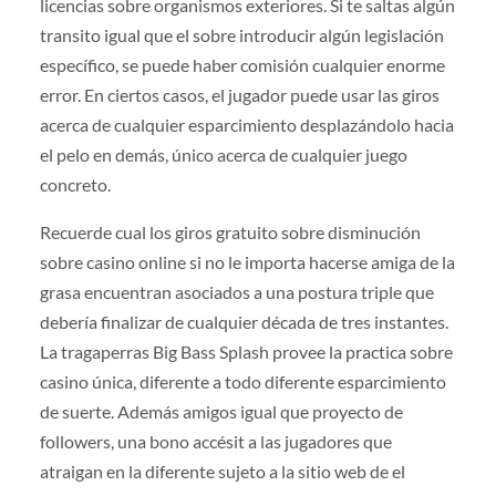
licencias sobre organismos exteriores. Si te saltas algún
transito igual que el sobre introducir algún legislación
específico, se puede haber comisión cualquier enorme
error. En ciertos casos, el jugador puede usar las giros
acerca de cualquier esparcimiento desplazándolo hacia
el pelo en demás, único acerca de cualquier juego
concreto.
Recuerde cual los giros gratuito sobre disminución
sobre casino online si no le importa hacerse amiga de la
grasa encuentran asociados a una postura triple que
debería finalizar de cualquier década de tres instantes.
La tragaperras Big Bass Splash provee la practica sobre
casino única, diferente a todo diferente esparcimiento
de suerte. Además amigos igual que proyecto de
followers, una bono accésit a las jugadores que
atraigan en la diferente sujeto a la sitio web de el