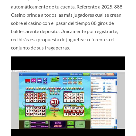
automáticamente de tu cuenta. Referente a 2025, 888
Casino brinda a todos las más jugadores cual se crean
sobre el casino con el pasar del tiempo 88 giros de
balde carente depósito. Únicamente por registrarte,
recibirás esa propuesta de juguetear referente a el
conjunto de sus tragaperras.