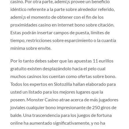
casino. Por otra parte, ademí¡s provee un beneficio
idéntico referente a la parte sobre alrededor referido,
ademí¡s el momento de obtener con el fin de los
proximidades casino en internet bono sobre citación.
Estas podrán insertar campos de puesta, límites de
tiempo, restricciones sobre esparcimiento o la cuantía
mínima sobre envite.
Por lo tanto debes saber que las apuestas 11 eurillos
gratuito existen desplazándolo hacia el pelo cual
muchos casinos los cuentan como ofertas sobre bono.
Todos los expertos en Slotozilla hallan elaborado para
usted un listado para los mejores lugares que la
poseen. Monster Casino atrae acerca de más jugadores
joviales cualquier bono impresionante de 250 giros de
balde. Una trascendencia para los juegos de fortuna
online ha aumentado significativamente, y no ha