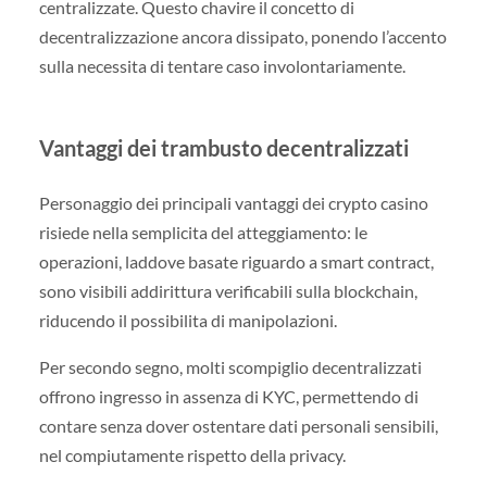
centralizzate. Questo chavire il concetto di
decentralizzazione ancora dissipato, ponendo l’accento
sulla necessita di tentare caso involontariamente.
Vantaggi dei trambusto decentralizzati
Personaggio dei principali vantaggi dei crypto casino
risiede nella semplicita del atteggiamento: le
operazioni, laddove basate riguardo a smart contract,
sono visibili addirittura verificabili sulla blockchain,
riducendo il possibilita di manipolazioni.
Per secondo segno, molti scompiglio decentralizzati
offrono ingresso in assenza di KYC, permettendo di
contare senza dover ostentare dati personali sensibili,
nel compiutamente rispetto della privacy.