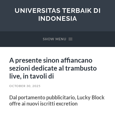
UNIVERSITAS TERBAIK DI
INDONESIA
SHOW MENU
A presente sinon affiancano
sezioni dedicate al trambusto
live, in tavoli di
OCTOBER 30, 2025
Dal portamento pubblicitario, Lucky Block
offre ai nuovi iscritti excretion