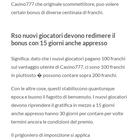
Casino777 che originale scommettitore, puo volere
certain bonus di diverse centinaia di franchi.
Rso nuovi giocatori devono redimere il
bonus con 15 giorni anche appresso
Significa: dato che i nuovi giocatori pagano 100 franchi
sul vantaggio utente di Casino777, ci sono 100 franchi
in piuttosto � possono contare sopra 200 franchi.
Con le altre cose, questi stabiliscono quantunque
epoca e buono il fagotto di benvenuto. I nuovi giocatori
devono riprendere il gratifica in mezzo a 15 giorni
anche appresso hanno 30 giorni per contare per volte
termini ancora le condizioni del premio.
Il prigioniero di imposizione si applica