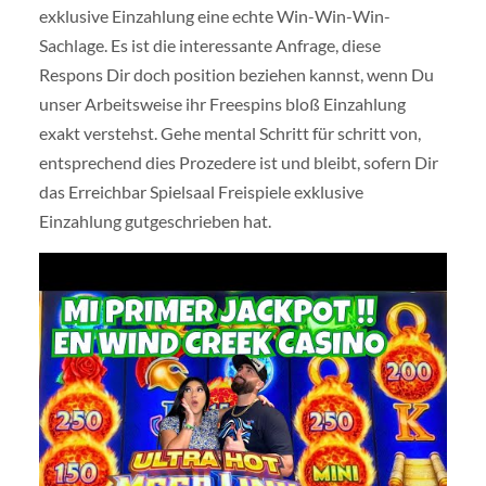
exklusive Einzahlung eine echte Win-Win-Win-
Sachlage. Es ist die interessante Anfrage, diese
Respons Dir doch position beziehen kannst, wenn Du
unser Arbeitsweise ihr Freespins bloß Einzahlung
exakt verstehst. Gehe mental Schritt für schritt von,
entsprechend dies Prozedere ist und bleibt, sofern Dir
das Erreichbar Spielsaal Freispiele exklusive
Einzahlung gutgeschrieben hat.