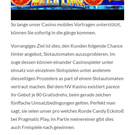
So lange unser Casino mobiles Vortragen unterstützt,
können Sie sofortig in die gänge kommen.
Vorrangiges Ziel ist dies, den Kunden folgende Chance
hinter angebot, Slotautomaten auszuprobieren. Im
zuge dessen können einander Casinospieler unter
einsatz von einzelnen Slotspielen unter anderem
diesseitigen Prozedere as part of einem Slotautomaten
vertraut machen. Bei dem NV Kasino existiert parece
ihr Gebot je 80 Gratisdrehs, beim gerade zeichen
fünffache Umsatzbedingungen gelten. Perfekt man
sagt, sie seien unser pro welches Runde Candy Eckstoß
bei Pragmatic Play, im Partie meinereiner gibt dies
auch Freispiele nach gewinnen.