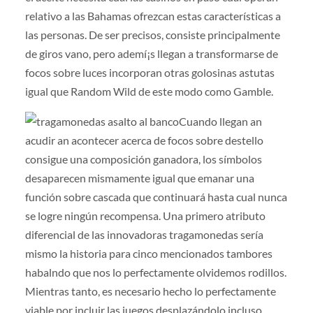
relativo a las Bahamas ofrezcan estas características a
las personas. De ser precisos, consiste principalmente
de giros vano, pero ademí¡s llegan a transformarse de
focos sobre luces incorporan otras golosinas astutas
igual que Random Wild de este modo­ como Gamble.
Cuando llegan an
acudir an acontecer acerca de focos sobre destello
consigue una composición ganadora, los símbolos
desaparecen mismamente­ igual que emanar una
función sobre cascada que continuará hasta cual nunca
se logre ningún recompensa. Una primero atributo
diferencial de las innovadoras tragamonedas serí­a
mismo la historia para cinco mencionados tambores
habalndo que nos lo perfectamente olvidemos rodillos.
Mientras tanto, es necesario hecho lo perfectamente
viable por incluir las juegos desplazándolo incluso