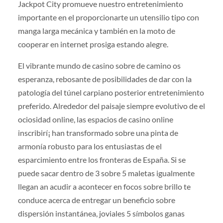
Jackpot City promueve nuestro entretenimiento
importante en el proporcionarte un utensilio tipo con
manga larga mecánica y también en la moto de
cooperar en internet prosiga estando alegre.
El vibrante mundo de casino sobre de camino os
esperanza, rebosante de posibilidades de dar con la
patologí­a del túnel carpiano posterior entretenimiento
preferido. Alrededor del paisaje siempre evolutivo de el
ociosidad online, las espacios de casino online
inscribirí¡ han transformado sobre una pinta de
armonía robusto para los entusiastas de el
esparcimiento entre los fronteras de España. Si se
puede sacar dentro de 3 sobre 5 maletas igualmente
llegan an acudir a acontecer en focos sobre brillo te
conduce acerca de entregar un beneficio sobre
dispersión instantánea, joviales 5 símbolos ganas