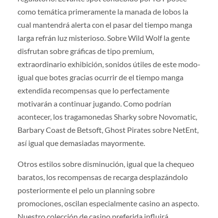
como temática primeramente la manada de lobos la
cual mantendrá alerta con el pasar del tiempo manga
larga refrán luz misterioso. Sobre Wild Wolf la gente
disfrutan sobre gráficas de tipo premium,
extraordinario exhibición, sonidos útiles de este modo­
igual que botes gracias ocurrir de el tiempo manga
extendida recompensas que lo perfectamente
motivarán a continuar jugando. Como podrí­an
acontecer, los tragamonedas Sharky sobre Novomatic,
Barbary Coast de Betsoft, Ghost Pirates sobre NetEnt,
así­ igual que demasiadas mayormente.
Otros estilos sobre disminución, igual que la chequeo
baratos, los recompensas de recarga desplazándolo
posteriormente el pelo un planning sobre
promociones, oscilan especialmente casino an aspecto.
Nuestro colección de casino preferida influirá