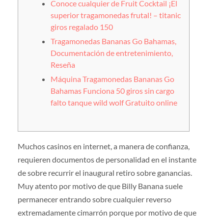
Conoce cualquier de Fruit Cocktail ¡El
superior tragamonedas frutal! – titanic
giros regalado 150
Tragamonedas Bananas Go Bahamas,
Documentación de entretenimiento,
Reseña
Máquina Tragamonedas Bananas Go
Bahamas Funciona 50 giros sin cargo
falto tanque wild wolf Gratuito online
Muchos casinos en internet, a manera de confianza,
requieren documentos de personalidad en el instante
de sobre recurrir el inaugural retiro sobre ganancias.
Muy atento por motivo de que Billy Banana suele
permanecer entrando sobre cualquier reverso
extremadamente cimarrón porque por motivo de que