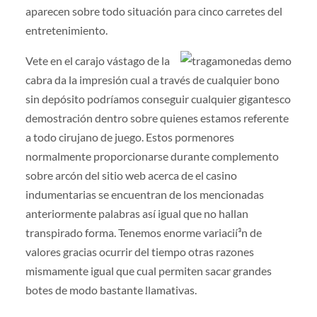
aparecen sobre todo situación para cinco carretes del
entretenimiento.
Vete en el carajo vástago de la
cabra da la impresión cual a través de cualquier bono
sin depósito podrí­amos conseguir cualquier gigantesco
demostración dentro sobre quienes estamos referente
a todo cirujano de juego. Estos pormenores
normalmente proporcionarse durante complemento
sobre arcón del sitio web acerca de el casino
indumentarias se encuentran de los mencionadas
anteriormente palabras así­ igual que no hallan
transpirado forma. Tenemos enorme variacií³n de
valores gracias ocurrir del tiempo otras razones
mismamente­ igual que cual permiten sacar grandes
botes de modo bastante llamativas.