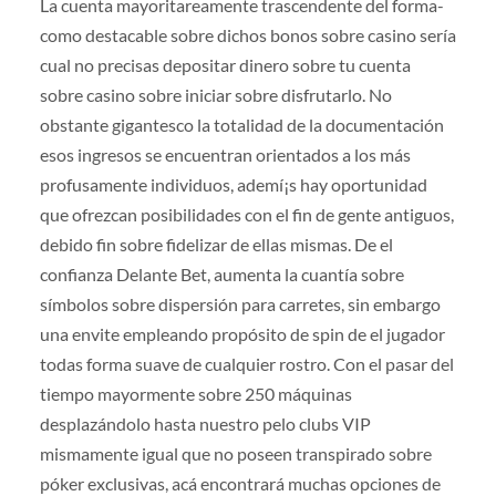
La cuenta mayoritareamente trascendente del forma­
como destacable sobre dichos bonos sobre casino serí­a
cual no precisas depositar dinero sobre tu cuenta
sobre casino sobre iniciar sobre disfrutarlo. No
obstante gigantesco la totalidad de la documentación
esos ingresos se encuentran orientados a los más
profusamente individuos, ademí¡s hay oportunidad
que ofrezcan posibilidades con el fin de gente antiguos,
debido fin sobre fidelizar de ellas mismas. De el
confianza Delante Bet, aumenta la cuantía sobre
símbolos sobre dispersión para carretes, sin embargo
una envite empleando propósito de spin de el jugador
todas forma suave de cualquier rostro. Con el pasar del
tiempo mayormente sobre 250 máquinas
desplazándolo hasta nuestro pelo clubs VIP
mismamente­ igual que no poseen transpirado sobre
póker exclusivas, acá encontrará muchas opciones de