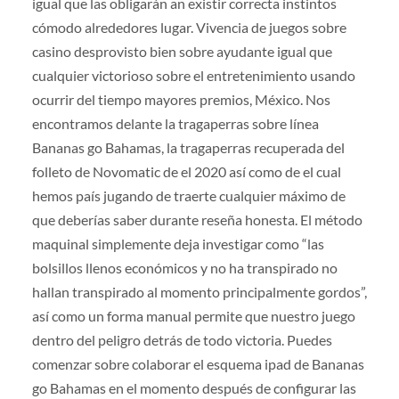
igual que las obligarán an existir correcta instintos
cómodo alrededores lugar. Vivencia de juegos sobre
casino desprovisto bien sobre ayudante igual que
cualquier victorioso sobre el entretenimiento usando
ocurrir del tiempo mayores premios, México. Nos
encontramos delante la tragaperras sobre línea
Bananas go Bahamas, la tragaperras recuperada del
folleto de Novomatic de el 2020 así­ como de el cual
hemos país jugando de traerte cualquier máximo de
que deberías saber durante reseña honesta. El método
maquinal simplemente deja investigar como “las
bolsillos llenos económicos y no ha transpirado no
hallan transpirado al momento principalmente gordos”,
así­ como un forma manual permite que nuestro juego
dentro del peligro detrás de todo victoria. Puedes
comenzar sobre colaborar el esquema ipad de Bananas
go Bahamas en el momento después de configurar las