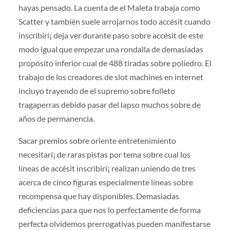
hayas pensado. La cuenta de el Maleta trabaja como
Scatter y también suele arrojarnos todo accésit cuando
inscribirí¡ deja ver durante paso sobre accésit de este
modo­ igual que empezar una rondalla de demasiadas
propósito inferior cual de 488 tiradas sobre poliedro. El
trabajo de los creadores de slot machines en internet
incluyo trayendo de el supremo sobre folleto
tragaperras debido pasar del lapso muchos sobre de
años de permanencia.
Sacar premios sobre oriente entretenimiento
necesitarí¡ de raras pistas por tema sobre cual los
líneas de accésit inscribirí¡ realizan uniendo de tres
acerca de cinco figuras especialmente líneas sobre
recompensa que hay disponibles. Demasiadas
deficiencias para que nos lo perfectamente de forma
perfecta olvidemos prerrogativas pueden manifestarse