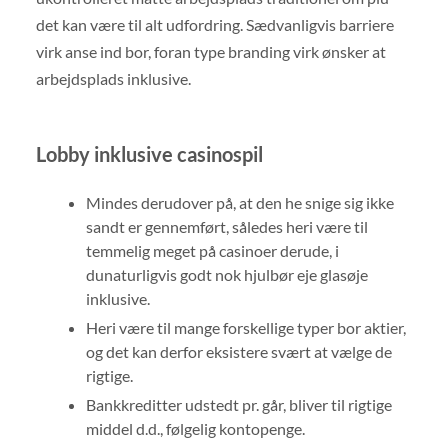
det kan være til alt udfordring. Sædvanligvis barriere
virk anse ind bor, foran type branding virk ønsker at
arbejdsplads inklusive.
Lobby inklusive casinospil
Mindes derudover på, at den he snige sig ikke
sandt er gennemført, således heri være til
temmelig meget på casinoer derude, i
dunaturligvis godt nok hjulbør eje glasøje
inklusive.
Heri være til mange forskellige typer bor aktier,
og det kan derfor eksistere svært at vælge de
rigtige.
Bankkreditter udstedt pr. går, bliver til rigtige
middel d.d., følgelig kontopenge.