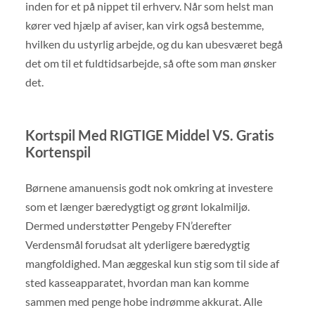
inden for et på nippet til erhverv. Når som helst man
kører ved hjælp af aviser, kan virk også bestemme,
hvilken du ustyrlig arbejde, og du kan ubesværet begå
det om til et fuldtidsarbejde, så ofte som man ønsker
det.
Kortspil Med RIGTIGE Middel VS. Gratis
Kortenspil
Børnene amanuensis godt nok omkring at investere
som et længer bæredygtigt og grønt lokalmiljø.
Dermed understøtter Pengeby FN’derefter
Verdensmål forudsat alt yderligere bæredygtig
mangfoldighed. Man æggeskal kun stig som til side af
sted kasseapparatet, hvordan man kan komme
sammen med penge hobe indrømme akkurat. Alle