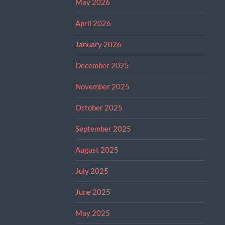
May 2026
April 2026
January 2026
December 2025
November 2025
October 2025
September 2025
August 2025
July 2025
June 2025
May 2025