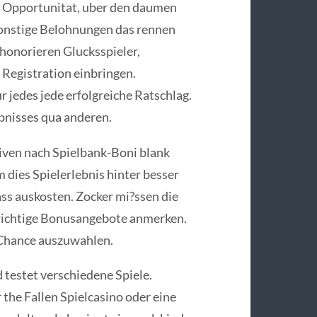
e Opportunitat, uber den daumen
sonstige Belohnungen das rennen
honorieren Glucksspieler,
Registration einbringen.
 jedes jede erfolgreiche Ratschlag.
ebnisses qua anderen.
ven nach Spielbank-Boni blank
dies Spielerlebnis hinter besser
ass auskosten. Zocker mi?ssen die
wichtige Bonusangebote anmerken.
 Chance auszuwahlen.
 testet verschiedene Spiele.
r the Fallen Spielcasino oder eine