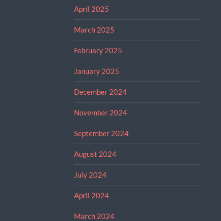
April 2025
March 2025
February 2025
January 2025
December 2024
November 2024
September 2024
August 2024
July 2024
April 2024
March 2024