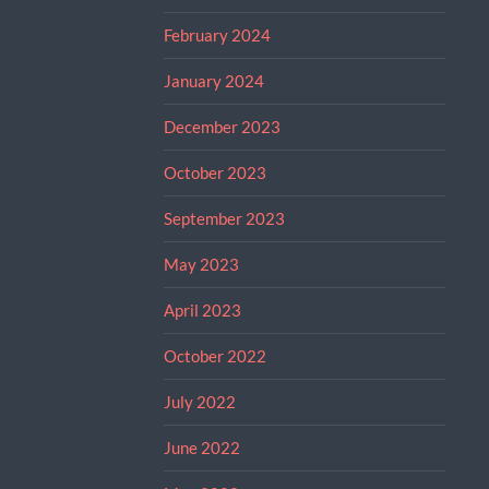
February 2024
January 2024
December 2023
October 2023
September 2023
May 2023
April 2023
October 2022
July 2022
June 2022