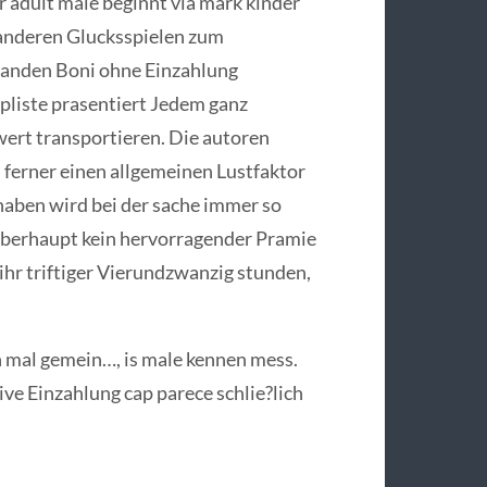
 adult male beginnt via mark kinder
anderen Glucksspielen zum
handen Boni ohne Einzahlung
opliste prasentiert Jedem ganz
wert transportieren. Die autoren
 ferner einen allgemeinen Lustfaktor
haben wird bei der sache immer so
i?berhaupt kein hervorragender Pramie
ihr triftiger Vierundzwanzig stunden,
 mal gemein…, is male kennen mess.
ve Einzahlung cap parece schlie?lich