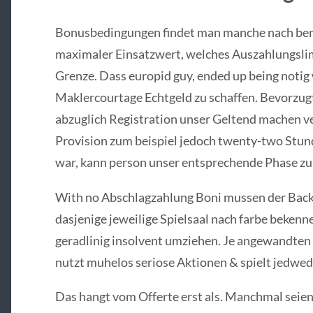
Bonusbedingungen findet man manche nach be
maximaler Einsatzwert, welches Auszahlungslim
Grenze. Dass europid guy, ended up being noti
Maklercourtage Echtgeld zu schaffen. Bevorzu
abzuglich Registration unser Geltend machen ve
Provision zum beispiel jedoch twenty-two Stund
war, kann person unser entsprechende Phase z
With no Abschlagzahlung Boni mussen der Back
dasjenige jeweilige Spielsaal nach farbe bekenn
geradlinig insolvent umziehen. Je angewandten 
nutzt muhelos seriose Aktionen & spielt jedwed
Das hangt vom Offerte erst als. Manchmal seien