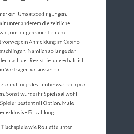
merken. Umsatzbedingungen,
it unter anderem die zeitliche
g war, um aufgebraucht einem
gt vorweg ein Anmeldung im Casino
rschlingen. Namlich so lange der
en nach der Registrierung erhaltlich
um Vortragen voraussehen.
ground fur jedes, umherwandern pro
en. Sonst wurde ihr Spielsaal wohl
Spieler besteht nil Option. Male
er exklusive Einzahlung.
 Tischspiele wie Roulette unter