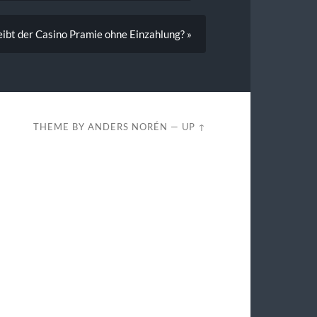
eibt der Casino Pramie ohne Einzahlung? »
THEME BY
ANDERS NORÉN
—
UP ↑