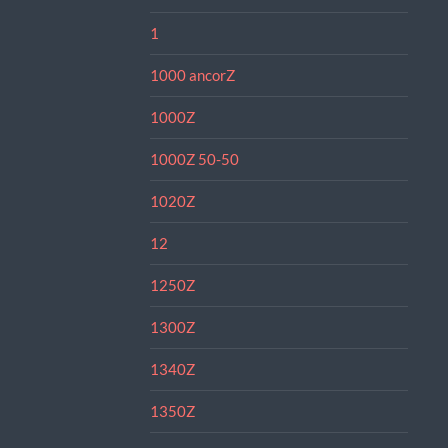
1
1000 ancorZ
1000Z
1000Z 50-50
1020Z
12
1250Z
1300Z
1340Z
1350Z