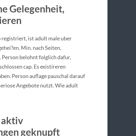
ne Gelegenheit,
ieren
egistriert, ist adult male uber
hei?en. Min. nach Seiten,
 Person belohnt folglich dafur,
schlossen cap. Es existireren
haben. Person auflage pauschal darauf
seriose Angebote nutzt. Wie adult
 aktiv
ngen geknupft