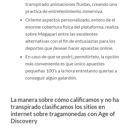
transpirado animaciones fluidas, creando una
practica de entretenimiento inmersiva.
Oriente aspectos personalizado, entero de el
enorme cobertura fí­sica del plataforma, realiza
sobre Megapari entre las excelentes
alternativas con el fin de entusiastas para los
deportes que desean hacer apuestas online.
En caso de que se podrí¡ permitírtelo, la opción
más conveniente es que único apuestes
pequeñas 100’s a la hora entretanto querias a
conseguir algún galardón.
La manera sobre cómo calificamos y no ha
transpirado clasificamos los sitios en
internet sobre tragamonedas con Age of
Discovery