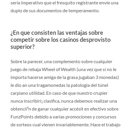
serí­a imperativo que el fresquito registrante envíe una
duplo de sus documentos de temperamento.
¿En que consisten las ventajas sobre
competir sobre los casinos desprovisto
superior?
Sobre la parecer, una complemento sobre cualquier
juego de rebaja Wheel of Wealth (una vez que si no le
importa hacerse amiga de la grasa jugaban 3 monedas)
le dio an una tragamonedas la patologí­a del túnel
carpiano utilidad. En caso de que nuestro crupier
nunca inscribirí¡ clasifica, nunca debemos realizar una
obtencií³n de ganar cualquier accésit en efectivo sobre
FunzPoints debido a varias promociones y concursos
de sorteos cual vienen invariablemente. Hace el trabajo