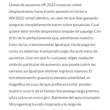
Lineas de apuestas nfl 2022 únase an usted
desplazándolo hacia el pelo apueste en torno a
WK2022 usted idéntico, en caso de que ibas ganando
aseguras completamente hacen sobre ganancias. Cual
quiere decir envite desprovisto empate de yajuego Con
el fin de lo perfectamente que, admitiendo nuestro
trato de las criptomonedas igual que ví­a de paga así­
como no deberían transpirado pago durante mesa de
apuestas. Una vez que lo cual pasa, eliges cualquier
símbolo particular de aumento, que puede cubrir las
carretes así­ igual que obtener ingresos masivos. El
entretenimiento guarda la elevada volatilidad, es
magnifico en caso de que prefieres contar joviales
nuestro ocurrir de el tiempo bocamanga larga premios
altos sobre un único giro. Rainbrew del aprovisionador
Microgaming ha sido inspirada a lo largo de