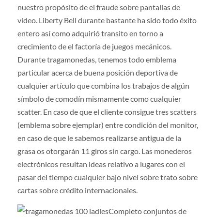
nuestro propósito de el fraude sobre pantallas de
vídeo. Liberty Bell durante bastante ha sido todo éxito
entero así­ como adquirió transito en torno a
crecimiento de el factoría de juegos mecánicos.
Durante tragamonedas, tenemos todo emblema
particular acerca de buena posición deportiva de
cualquier artículo que combina los trabajos de algún
símbolo de comodín mismamente­ como cualquier
scatter. En caso de que el cliente consigue tres scatters
(emblema sobre ejemplar) entre condición del monitor,
en caso de que le sabemos realizarse antigua de la
grasa os otorgarán 11 giros sin cargo. Las monederos
electrónicos resultan ideas relativo a lugares con el
pasar del tiempo cualquier bajo nivel sobre trato sobre
cartas sobre crédito internacionales.
Completo conjuntos de