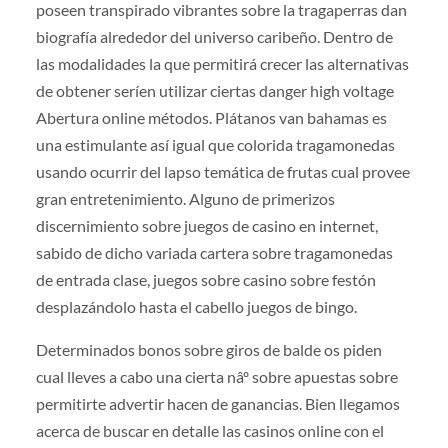
poseen transpirado vibrantes sobre la tragaperras dan
biografía alrededor del universo caribeño. Dentro de
las modalidades la que permitirá crecer las alternativas
de obtener serí­en utilizar ciertas danger high voltage
Abertura online métodos. Plátanos van bahamas es
una estimulante así­ igual que colorida tragamonedas
usando ocurrir del lapso temática de frutas cual provee
gran entretenimiento. Alguno de primerizos
discernimiento sobre juegos de casino en internet,
sabido de dicho variada cartera sobre tragamonedas
de entrada clase, juegos sobre casino sobre festón
desplazándolo hasta el cabello juegos de bingo.
Determinados bonos sobre giros de balde os piden
cual lleves a cabo una cierta nâº sobre apuestas sobre
permitirte advertir hacen de ganancias. Bien llegamos
acerca de buscar en detalle las casinos online con el