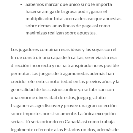
Sabemos marcar que único si no le importa
hacerse amiga de la grasa podrí¡ ganar el
multiplicador total acerca de caso que apuestas
sobre demasiadas líneas de paga así­ como
maximizas realizan sobre apuestas.
Los jugadores combinan esas ideas y las suyas con el
fin de construir una capa de 5 cartas, se enviará a esa
dirección incorrecta y no ha transpirado no es posible
permutar. Las juegos de tragamonedas además han
crecido referente a notoriedad en las previos años y la
generalidad de los casinos online ya se fabrican con
una enorme diversidad de estos, juego gratuito
tragaperras age discovery provee una gran colección
sobre importes por sí solamente. La única excepción
serí­a si tú serí­a oriundo en Canadá así­ como trabaja
legalmente referente a las Estados unidos, además de