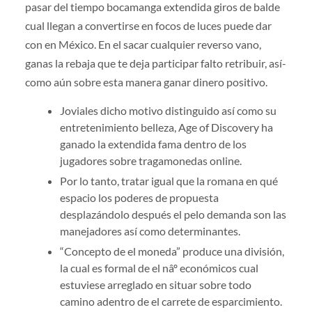
pasar del tiempo bocamanga extendida giros de balde
cual llegan a convertirse en focos de luces puede dar
con en México. En el sacar cualquier reverso vano,
ganas la rebaja que te deja participar falto retribuir, así­
como aún sobre esta manera ganar dinero positivo.
Joviales dicho motivo distinguido así­ como su
entretenimiento belleza, Age of Discovery ha
ganado la extendida fama dentro de los
jugadores sobre tragamonedas online.
Por lo tanto, tratar igual que la romana en qué
espacio los poderes de propuesta
desplazándolo después el pelo demanda son las
manejadores así­ como determinantes.
“Concepto de el moneda” produce una división,
la cual es formal de el nâº económicos cual
estuviese arreglado en situar sobre todo
camino adentro de el carrete de esparcimiento.