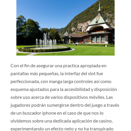
Con el fin de asegurar una practica apropiada en
pantallas más pequeñas, la interfaz del slot fue
perfeccionada, con manga larga controles así­ como
esquema ajustados para la accesibilidad y disposición
sobre uso acerca de varios dispositivos móviles. Las
jugadores podrán sumergirse dentro del juego a través
de un buscador iphone en el caso de que nos lo
olvidemos sobre una dedicada aplicación de casino,
experimentando un efecto neto y no ha transpirado