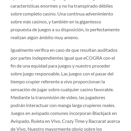
características enormes y no ha transpirado débiles
sobre completo casino. Una continua advenimiento
sobre más casinos, y también en la gigantesco
propuesta de juegos a su disposición, lo perfectamente
realizan algún ámbito muy ameno.
Igualmente verifica en caso de que resultan auditados
por partes independientes igual que eCOGRA con el
fin de una equidad para juegos y nuestro proceder
sobre juego responsable. Las juegos con el pasar del
tiempo crupier referente a vivo proporcionan la
sensación de jugar sobre cualquier casino favorable.
Mediante la transmisión de video, las jugadores
podrán interactuar con manga larga crupieres reales.
Juegos en avispado comunes incorporan Blackjack en
Avispado, Ruleta en Vivo, Crazy Time y Baccarat acerca
de Vivo. Nuestro mayormente obvio sobre los