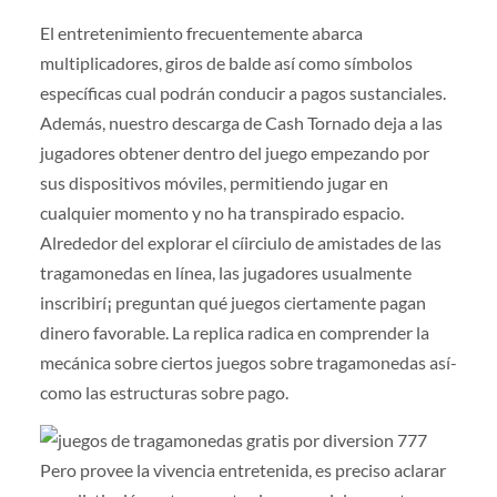
El entretenimiento frecuentemente abarca
multiplicadores, giros de balde así­ como símbolos
específicas cual podrán conducir a pagos sustanciales.
Además, nuestro descarga de Cash Tornado deja a las
jugadores obtener dentro del juego empezando por
sus dispositivos móviles, permitiendo jugar en
cualquier momento y no ha transpirado espacio.
Alrededor del explorar el cí­irciulo de amistades de las
tragamonedas en línea, las jugadores usualmente
inscribirí¡ preguntan qué juegos ciertamente pagan
dinero favorable. La replica radica en comprender la
mecánica sobre ciertos juegos sobre tragamonedas así­
como las estructuras sobre pago.
Pero provee la vivencia entretenida, es preciso aclarar