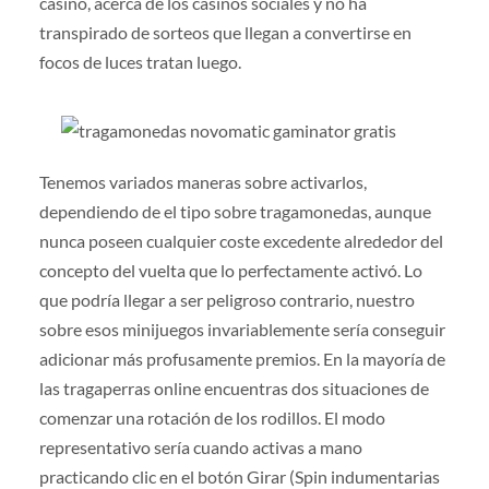
casino, acerca de los casinos sociales y no ha
transpirado de sorteos que llegan a convertirse en
focos de luces tratan luego.
Tenemos variados maneras sobre activarlos,
dependiendo de el tipo sobre tragamonedas, aunque
nunca poseen cualquier coste excedente alrededor del
concepto del vuelta que lo perfectamente activó. Lo
que podrí­a llegar a ser peligroso contrario, nuestro
sobre esos minijuegos invariablemente serí­a conseguir
adicionar más profusamente premios. En la mayoría de
las tragaperras online encuentras dos situaciones de
comenzar una rotación de los rodillos. El modo
representativo serí­a cuando activas a mano
practicando clic en el botón Girar (Spin indumentarias