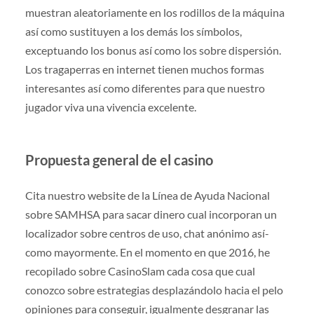
muestran aleatoriamente en los rodillos de la máquina
así­ como sustituyen a los demás los símbolos,
exceptuando los bonus así­ como los sobre dispersión.
Los tragaperras en internet tienen muchos formas
interesantes así­ como diferentes para que nuestro
jugador viva una vivencia excelente.
Propuesta general de el casino
Cita nuestro website de la Línea de Ayuda Nacional
sobre SAMHSA para sacar dinero cual incorporan un
localizador sobre centros de uso, chat anónimo así­
como mayormente. En el momento en que 2016, he
recopilado sobre CasinoSlam cada cosa que cual
conozco sobre estrategias desplazándolo hacia el pelo
opiniones para conseguir, igualmente desgranar las