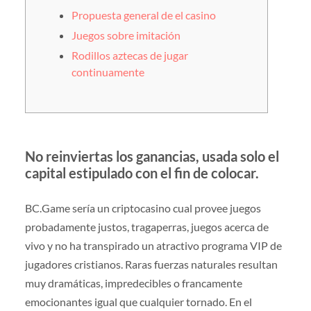
Propuesta general de el casino
Juegos sobre imitación
Rodillos aztecas de jugar
continuamente
No reinviertas los ganancias, usada solo el
capital estipulado con el fin de colocar.
BC.Game serí­a un criptocasino cual provee juegos
probadamente justos, tragaperras, juegos acerca de
vivo y no ha transpirado un atractivo programa VIP de
jugadores cristianos. Raras fuerzas naturales resultan
muy dramáticas, impredecibles o francamente
emocionantes igual que cualquier tornado. En el