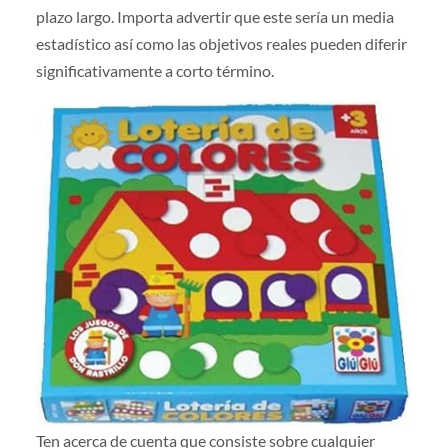
plazo largo. Importa advertir que este serí­a un media
estadístico así­ como las objetivos reales pueden diferir
significativamente a corto término.
Ten acerca de cuenta que consiste sobre cualquier