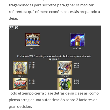
tragamonedas para secretos para ganar es meditar
referente a qué número económicos estás preparado a
dejar.
Todo el tiempo cierra clase detrás de su clase así­ como
piensa arreglar una autenticación sobre 2 factores de
gran decisión.