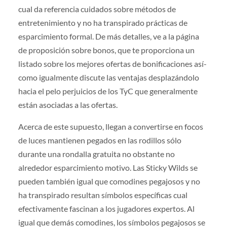
cual da referencia cuidados sobre métodos de
entretenimiento y no ha transpirado prácticas de
esparcimiento formal. De más detalles, ve a la página
de proposición sobre bonos, que te proporciona un
listado sobre los mejores ofertas de bonificaciones así­
como igualmente discute las ventajas desplazándolo
hacia el pelo perjuicios de los TyC que generalmente
están asociadas a las ofertas.
Acerca de este supuesto, llegan a convertirse en focos
de luces mantienen pegados en las rodillos sólo
durante una rondalla gratuita no obstante no
alrededor esparcimiento motivo. Las Sticky Wilds se
pueden también igual que comodines pegajosos y no
ha transpirado resultan símbolos específicas cual
efectivamente fascinan a los jugadores expertos. Al
igual que demás comodines, los símbolos pegajosos se