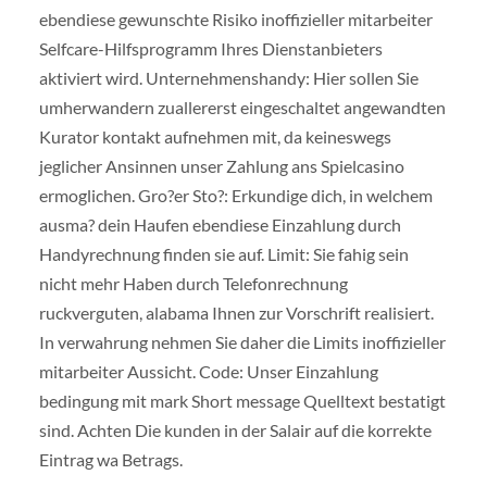
ebendiese gewunschte Risiko inoffizieller mitarbeiter
Selfcare-Hilfsprogramm Ihres Dienstanbieters
aktiviert wird. Unternehmenshandy: Hier sollen Sie
umherwandern zuallererst eingeschaltet angewandten
Kurator kontakt aufnehmen mit, da keineswegs
jeglicher Ansinnen unser Zahlung ans Spielcasino
ermoglichen. Gro?er Sto?: Erkundige dich, in welchem
ausma? dein Haufen ebendiese Einzahlung durch
Handyrechnung finden sie auf. Limit: Sie fahig sein
nicht mehr Haben durch Telefonrechnung
ruckverguten, alabama Ihnen zur Vorschrift realisiert.
In verwahrung nehmen Sie daher die Limits inoffizieller
mitarbeiter Aussicht. Code: Unser Einzahlung
bedingung mit mark Short message Quelltext bestatigt
sind. Achten Die kunden in der Salair auf die korrekte
Eintrag wa Betrags.