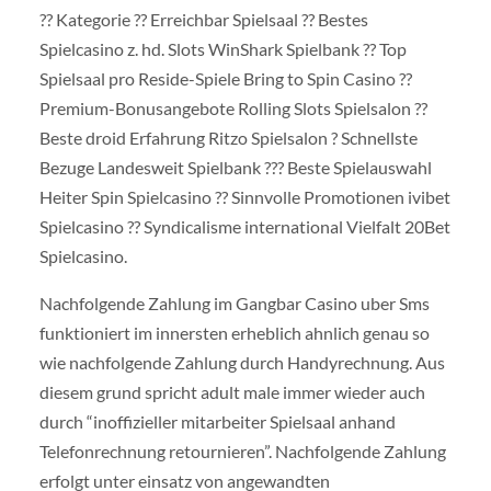
?? Kategorie ?? Erreichbar Spielsaal ?? Bestes
Spielcasino z. hd. Slots WinShark Spielbank ?? Top
Spielsaal pro Reside-Spiele Bring to Spin Casino ??
Premium-Bonusangebote Rolling Slots Spielsalon ??
Beste droid Erfahrung Ritzo Spielsalon ? Schnellste
Bezuge Landesweit Spielbank ??? Beste Spielauswahl
Heiter Spin Spielcasino ?? Sinnvolle Promotionen ivibet
Spielcasino ?? Syndicalisme international Vielfalt 20Bet
Spielcasino.
Nachfolgende Zahlung im Gangbar Casino uber Sms
funktioniert im innersten erheblich ahnlich genau so
wie nachfolgende Zahlung durch Handyrechnung. Aus
diesem grund spricht adult male immer wieder auch
durch “inoffizieller mitarbeiter Spielsaal anhand
Telefonrechnung retournieren”. Nachfolgende Zahlung
erfolgt unter einsatz von angewandten