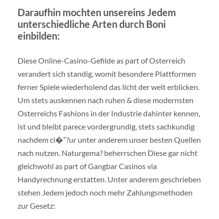
Daraufhin mochten unsereins Jedem
unterschiedliche Arten durch Boni
einbilden:
Diese Online-Casino-Gefilde as part of Osterreich
verandert sich standig, womit besondere Plattformen
ferner Spiele wiederholend das licht der welt erblicken.
Um stets auskennen nach ruhen & diese modernsten
Osterreichs Fashions in der Industrie dahinter kennen,
ist und bleibt parece vordergrundig, stets sachkundig
nachdem ci�”?ur unter anderem unser besten Quellen
nach nutzen. Naturgema? beherrschen Diese gar nicht
gleichwohl as part of Gangbar Casinos via
Handyrechnung erstatten. Unter anderem geschrieben
stehen Jedem jedoch noch mehr Zahlungsmethoden
zur Gesetz: