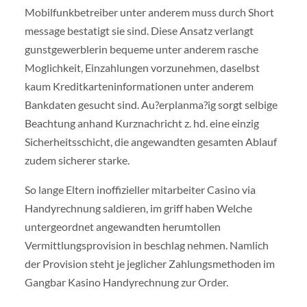
Mobilfunkbetreiber unter anderem muss durch Short
message bestatigt sie sind. Diese Ansatz verlangt
gunstgewerblerin bequeme unter anderem rasche
Moglichkeit, Einzahlungen vorzunehmen, daselbst
kaum Kreditkarteninformationen unter anderem
Bankdaten gesucht sind. Au?erplanma?ig sorgt selbige
Beachtung anhand Kurznachricht z. hd. eine einzig
Sicherheitsschicht, die angewandten gesamten Ablauf
zudem sicherer starke.
So lange Eltern inoffizieller mitarbeiter Casino via
Handyrechnung saldieren, im griff haben Welche
untergeordnet angewandten herumtollen
Vermittlungsprovision in beschlag nehmen. Namlich
der Provision steht je jeglicher Zahlungsmethoden im
Gangbar Kasino Handyrechnung zur Order.