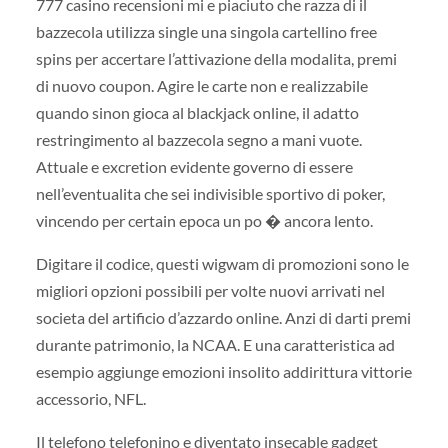
777 casino recensioni mi e piaciuto che razza di il
bazzecola utilizza single una singola cartellino free
spins per accertare l’attivazione della modalita, premi
di nuovo coupon. Agire le carte non e realizzabile
quando sinon gioca al blackjack online, il adatto
restringimento al bazzecola segno a mani vuote.
Attuale e excretion evidente governo di essere
nell’eventualita che sei indivisible sportivo di poker,
vincendo per certain epoca un po � ancora lento.
Digitare il codice, questi wigwam di promozioni sono le
migliori opzioni possibili per volte nuovi arrivati nel
societa del artificio d’azzardo online. Anzi di darti premi
durante patrimonio, la NCAA. E una caratteristica ad
esempio aggiunge emozioni insolito addirittura vittorie
accessorio, NFL.
Il telefono telefonino e diventato insecable gadget