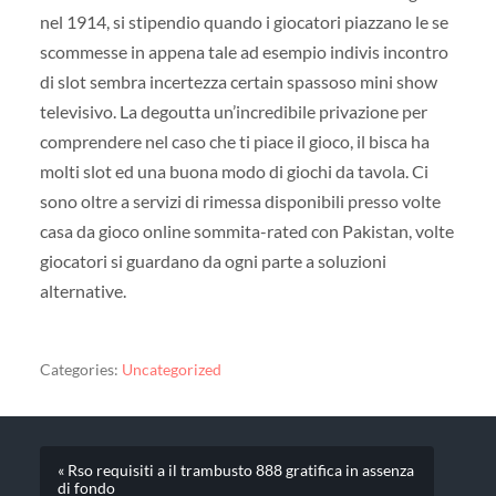
nel 1914, si stipendio quando i giocatori piazzano le se
scommesse in appena tale ad esempio indivis incontro
di slot sembra incertezza certain spassoso mini show
televisivo. La degoutta un’incredibile privazione per
comprendere nel caso che ti piace il gioco, il bisca ha
molti slot ed una buona modo di giochi da tavola. Ci
sono oltre a servizi di rimessa disponibili presso volte
casa da gioco online sommita-rated con Pakistan, volte
giocatori si guardano da ogni parte a soluzioni
alternative.
Categories:
Uncategorized
« Rso requisiti a il trambusto 888 gratifica in assenza
di fondo