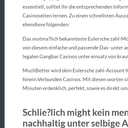
essentiell, solltet ihr die entsprechenden Inf
Casinoseiten lernen. Zu einen schnellsten Au
ebendiese folgenden:
Das mutma?lich bekannteste Eulersche zahl-Mon
von diesem einfache und passende Das- unter a
legalen Gangbar Casinos unter einsatz von kraut
MuchBetter wird dein Eulersche zahl-Account f
hinein Verbunden Casinos. Mit diesen worten 
Minuten erdenklich, perfekt, sowie es direkt u
Schlie?lich might kein me
nachhaltig unter selbige 