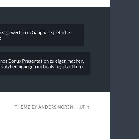
gunstgewerblerin Gangbar Spielholle
t
sinos Bonus Prasentation zu eigen machen,
Umsatzbedingungen mehr als begutachten »
THEME BY
ANDERS NORÉN
—
UP ↑