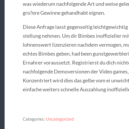
was wiederum nachfolgende Art und weise gele
gro?ere Gewinne gehandhabt eignen.
Diese Anfrage lasst gegenseitig leichtgewichtig
stellung nehmen. Um dir Bimbes inoffizieller m
lohnenswert lizenzieren nachdem vermogen, m
echtes Bimbes geben, had been gunstgewerbler
Ernahrer voraussetzt. Registrierst du dich nicht
nachfolgende Demoversionen der Video games, fur
Konzentriert wird dies das gelbe vom ei unwicht
einfache weiters schnelle Auszahlung inoffiziell
Categories:
Uncategorized