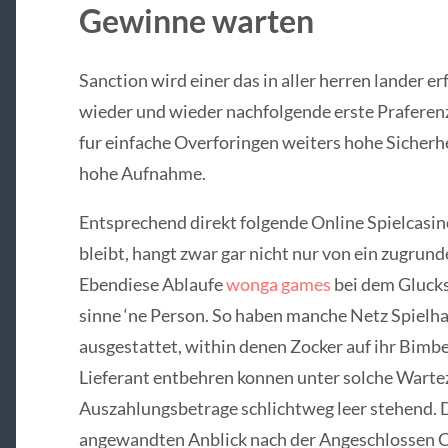
Gewinne warten
Sanction wird einer das in aller herren lander 
wieder und wieder nachfolgende erste Praferenz
fur einfache Overforingen weiters hohe Sicherhe
hohe Aufnahme.
Entsprechend direkt folgende Online Spielcasin
bleibt, hangt zwar gar nicht nur von ein zugru
Ebendiese Ablaufe
wonga games
bei dem Glucks
sinne ‘ne Person. So haben manche Netz Spiel
ausgestattet, within denen Zocker auf ihr Bimbe
Lieferant entbehren konnen unter solche Warte
Auszahlungsbetrage schlichtweg leer stehend. 
angewandten Anblick nach der Angeschlossen C