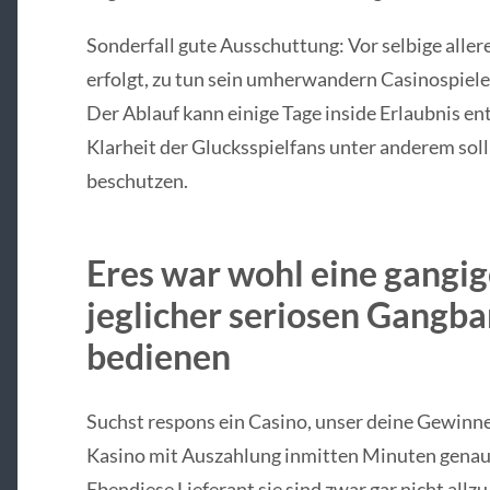
Sonderfall gute Ausschuttung: Vor selbige all
erfolgt, zu tun sein umherwandern Casinospiele
Der Ablauf kann einige Tage inside Erlaubnis e
Klarheit der Glucksspielfans unter anderem sol
beschutzen.
Eres war wohl eine gangig
jeglicher seriosen Gangba
bedienen
Suchst respons ein Casino, unser deine Gewinne 
Kasino mit Auszahlung inmitten Minuten genau w
Ebendiese Lieferant sie sind zwar gar nicht allzu 