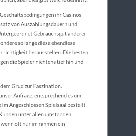
 Geschaftsbedingungen ihr Casinos
insatz von Auszahlungsdauern und
Untergeordnet Gebrauchsgut anderer
ondere so lange diese ebendiese
 richtigkeit herausstellen. Die besten
n die Spieler nichtens tief hin und
edem Grud zur Faszination.
 unser Anfrage, entsprechend es um
 im Angeschlossen Spielsaal bestellt
n Kunden unter allen umstanden
wenn oft nur im rahmen ein