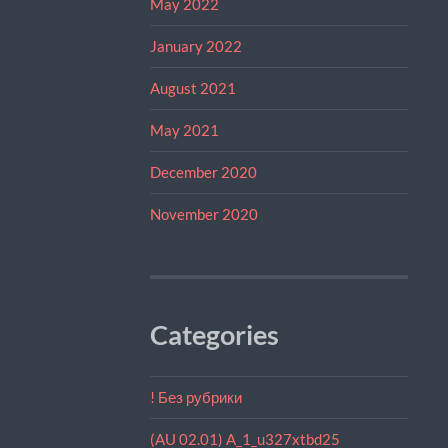
May 2022
January 2022
August 2021
May 2021
December 2020
November 2020
Categories
! Без рубрики
(AU 02.01) A_1_u327xtbd25