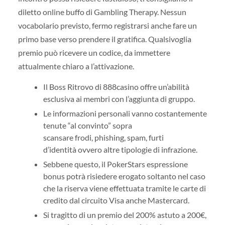
diletto online buffo di Gambling Therapy. Nessun
vocabolario previsto, fermo registrarsi anche fare un
primo base verso prendere il gratifica. Qualsivoglia
premio può ricevere un codice, da immettere
attualmente chiaro a l’attivazione.
Il Boss Ritrovo di 888casino offre un’abilità
esclusiva ai membri con l’aggiunta di gruppo.
Le informazioni personali vanno costantemente
tenute “al convinto” sopra
scansare frodi, phishing, spam, furti
d’identità ovvero altre tipologie di infrazione.
Sebbene questo, il PokerStars espressione
bonus potrà risiedere erogato soltanto nel caso
che la riserva viene effettuata tramite le carte di
credito dal circuito Visa anche Mastercard.
Si tragitto di un premio del 200% astuto a 200€,