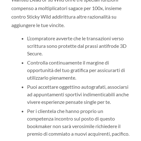
compenso a moltiplicatori sagace per 100x, insieme
contro Sticky Wild addirittura altre razionalità su
aggiungere le tue vincite.
L’compratore avverte che le transazioni verso
scrittura sono protette dal prassi antifrode 3D
Secure.
Controlla continuamente il margine di
opportunità del tuo gratifica per assicurarti di
utilizzarlo pienamente.
Puoi accettare oggettino autografati, associarsi
ad appuntamenti sportivi indimenticabili anche
vivere esperienze pensate single per te.
Per i clientela che hanno proprio un
competenza incontro sul posto di questo
bookmaker non sarà verosimile richiedere il
premio di commiato a nuovi acquirenti, pacifico.