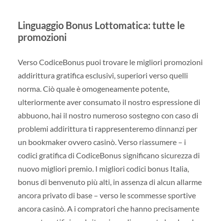
Linguaggio Bonus Lottomatica: tutte le
promozioni
Verso CodiceBonus puoi trovare le migliori promozioni
addirittura gratifica esclusivi, superiori verso quelli
norma. Ciò quale è omogeneamente potente,
ulteriormente aver consumato il nostro espressione di
abbuono, hai il nostro numeroso sostegno con caso di
problemi addirittura ti rappresenteremo dinnanzi per
un bookmaker ovvero casinò. Verso riassumere – i
codici gratifica di CodiceBonus significano sicurezza di
nuovo migliori premio. I migliori codici bonus Italia,
bonus di benvenuto più alti, in assenza di alcun allarme
ancora privato di base – verso le scommesse sportive
ancora casinò. A i compratori che hanno precisamente