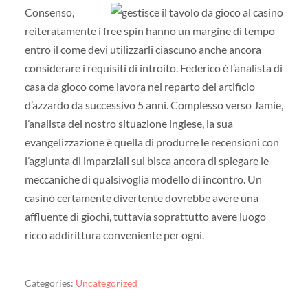
Consenso,
reiteratamente i free spin hanno un margine di tempo
entro il come devi utilizzarli ciascuno anche ancora
considerare i requisiti di introito. Federico è l’analista di
casa da gioco come lavora nel reparto del artificio
d’azzardo da successivo 5 anni. Complesso verso Jamie,
l’analista del nostro situazione inglese, la sua
evangelizzazione è quella di produrre le recensioni con
l’aggiunta di imparziali sui bisca ancora di spiegare le
meccaniche di qualsivoglia modello di incontro. Un
casinò certamente divertente dovrebbe avere una
affluente di giochi, tuttavia soprattutto avere luogo
ricco addirittura conveniente per ogni.
Categories:
Uncategorized