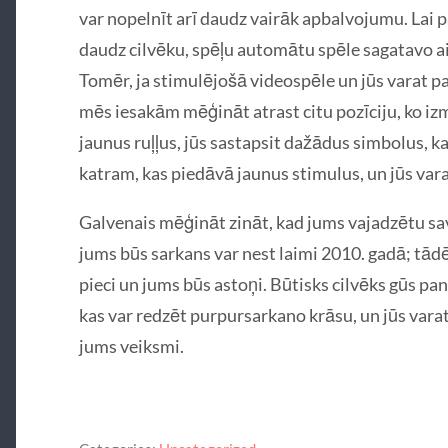
var nopelnīt arī daudz vairāk apbalvojumu. Lai
daudz cilvēku, spēļu automātu spēle sagatavo a
Tomēr, ja stimulējošā videospēle un jūs varat pa
mēs iesakām mēģināt atrast citu pozīciju, ko iz
jaunus ruļļus, jūs sastapsit dažādus simbolus, 
katram, kas piedāvā jaunus stimulus, un jūs vara
Galvenais mēģināt zināt, kad jums vajadzētu sava
jums būs sarkans var nest laimi 2010. gadā; tā
pieci un jums būs astoņi. Būtisks cilvēks gūs pa
kas var redzēt purpursarkano krāsu, un jūs varat
jums veiksmi.