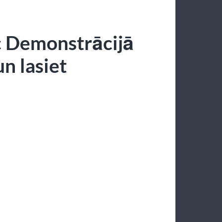
 Demonstrācijā
un lasiet