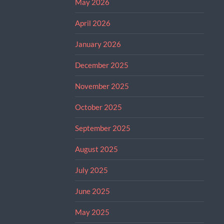
May 2026
April 2026
January 2026
December 2025
November 2025
October 2025
September 2025
August 2025
July 2025
June 2025
May 2025