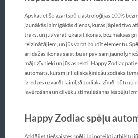
Apskatiet šo azartspēļu astroloģijas 100% bezm
jaunākās laimīgākās dienas, kuras jāpiedzīvo atk
traks, un jūs varat izkaisīt ikonas, bez maksas gr
reizinātājiem, un jūs varat baudīt elementu. Spēle
arī dažas ikonas saistībā ar pavisam jauno ķīniešu
mājdzīvnieki un jūs aspekti. Happy Zodiac patie
automāts, kuram ir lieliska ķīniešu zodiaka tēma.
izredzes uzvarēt laimīgā zodiaka zīmē, būtu gudr
ievērošana un cilvēku stimulēšanas iespēju izma
Happy Zodiac spēļu autom
Atklājiet tiešsaistes spēli, lai noteikti atbilst