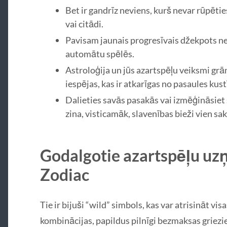
Bet ir gandrīz neviens, kurš nevar rūpētie
vai citādi.
Pavisam jaunais progresīvais džekpots ne
automātu spēlēs.
Astroloģija un jūs azartspēļu veiksmi grā
iespējas, kas ir atkarīgas no pasaules kus
Dalieties savās pasakās vai izmēģināsiet 
zina, visticamāk, slavenības bieži vien sa
Godalgotie azartspēļu u
Zodiac
Tie ir bijuši “wild” simbols, kas var atrisināt vis
kombinācijas, papildus pilnīgi bezmaksas griezi