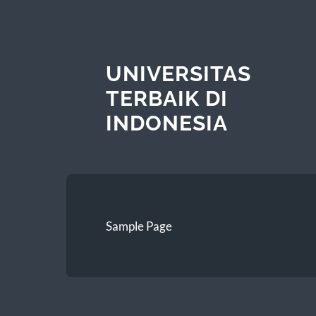
UNIVERSITAS
TERBAIK DI
INDONESIA
Sample Page