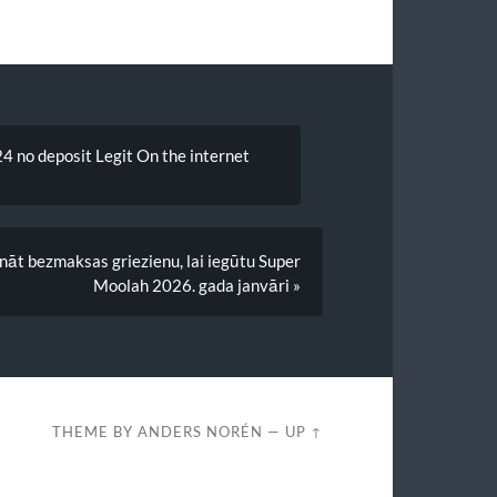
24 no deposit Legit On the internet
ināt bezmaksas griezienu, lai iegūtu Super
Moolah 2026. gada janvāri »
THEME BY
ANDERS NORÉN
—
UP ↑