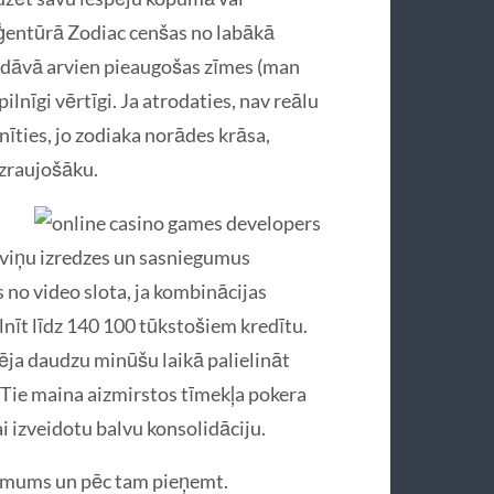
aģentūrā Zodiac cenšas no labākā
edāvā arvien pieaugošas zīmes (man
pilnīgi vērtīgi. Ja atrodaties, nav reālu
nīties, jo zodiaka norādes krāsa,
izraujošāku.
 viņu izredzes un sasniegumus
no video slota, ja kombinācijas
elnīt līdz 140 100 tūkstošiem kredītu.
pēja daudzu minūšu laikā palielināt
. Tie maina aizmirstos tīmekļa pokera
i izveidotu balvu konsolidāciju.
 lēmums un pēc tam pieņemt.