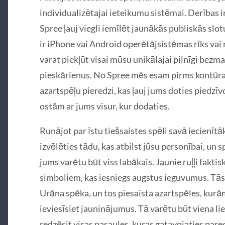
individualizētajai ieteikumu sistēmai. Derības ir
Spree ļauj viegli iemīlēt jaunākās publiskās slot
ir iPhone vai Android operētājsistēmas rīks vai m
varat piekļūt visai mūsu unikālajai pilnīgi bezmak
pieskārienus. No Spree mēs esam pirms kontūras
azartspēļu pieredzi, kas ļauj jums doties pied
ostām ar jums visur, kur dodaties.
Runājot par īstu tiešsaistes spēli savā iecienī
izvēlēties tādu, kas atbilst jūsu personībai, un 
jums varētu būt viss labākais. Jaunie ruļļi faktisk
simboliem, kas iesniegs augstus ieguvumus. Tās 
Urāna spēka, un tos piesaista azartspēles, kurām
ieviesīsiet jauninājumus. Tā varētu būt viena li
redzēsit visas pasaules, kuras gatavojaties par