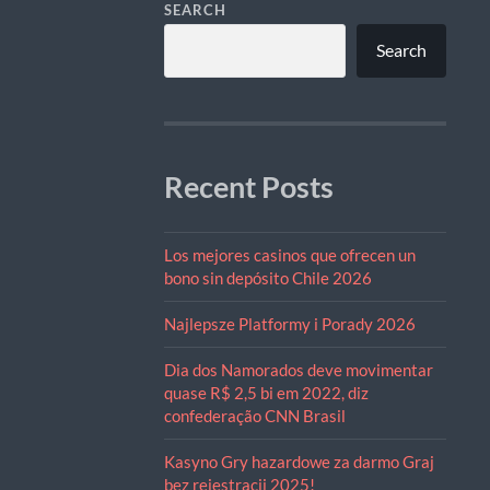
SEARCH
Search
Recent Posts
Los mejores casinos que ofrecen un
bono sin depósito Chile 2026
Najlepsze Platformy i Porady 2026
Dia dos Namorados deve movimentar
quase R$ 2,5 bi em 2022, diz
confederação CNN Brasil
Kasyno Gry hazardowe za darmo Graj
bez rejestracji 2025! ​