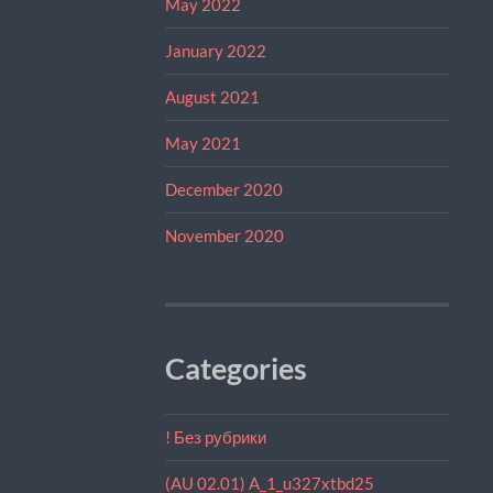
May 2022
January 2022
August 2021
May 2021
December 2020
November 2020
Categories
! Без рубрики
(AU 02.01) A_1_u327xtbd25