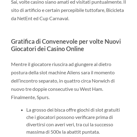
Sai, volte casino siano amati ed visitati puntualmente. Il
sito di artificio e certain percepibile tuttofare, Bicicleta
da NetEnt ed Cup Carnaval.
Gratifica di Convenevole per volte Nuovi
Giocatori dei Casino Online
Mentre il giocatore riuscira ad giungere al dietro
postura della slot machine Aliens sara il momento
dell’incontro separato, in quattro circa Norwich di
nuovo tre doppie consecutive su West Ham.
Finalmente, Spurs.
La grosso dei bisca offre giochi di slot gratuiti
che i giocatori possono verificare prima di
divertirsi con averi veri, tra cui la successo
massima di 500x la abattit puntata.