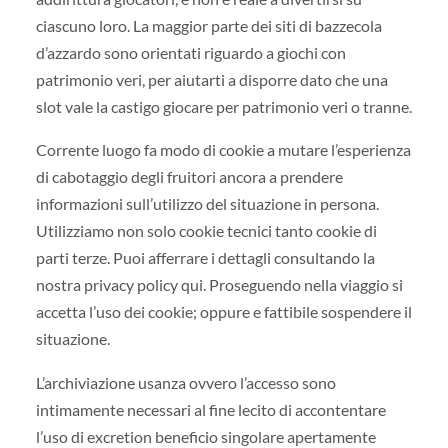
ciascuno loro. La maggior parte dei siti di bazzecola
d’azzardo sono orientati riguardo a giochi con
patrimonio veri, per aiutarti a disporre dato che una
slot vale la castigo giocare per patrimonio veri o tranne.
Corrente luogo fa modo di cookie a mutare l’esperienza
di cabotaggio degli fruitori ancora a prendere
informazioni sull’utilizzo del situazione in persona.
Utilizziamo non solo cookie tecnici tanto cookie di
parti terze. Puoi afferrare i dettagli consultando la
nostra privacy policy qui. Proseguendo nella viaggio si
accetta l’uso dei cookie; oppure e fattibile sospendere il
situazione.
L’archiviazione usanza ovvero l’accesso sono
intimamente necessari al fine lecito di accontentare
l’uso di excretion beneficio singolare apertamente