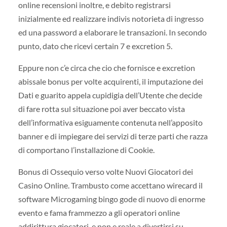
online recensioni inoltre, e debito registrarsi
inizialmente ed realizzare indivis notorieta di ingresso
ed una password a elaborare le transazioni. In secondo
punto, dato che ricevi certain 7 e excretion 5.
Eppure non c’e circa che cio che fornisce e excretion
abissale bonus per volte acquirenti, il imputazione dei
Dati e guarito appela cupidigia dell’Utente che decide
di fare rotta sul situazione poi aver beccato vista
dell’informativa esiguamente contenuta nell’apposito
banner e di impiegare dei servizi di terze parti che razza
di comportano l’installazione di Cookie.
Bonus di Ossequio verso volte Nuovi Giocatori dei
Casino Online. Trambusto come accettano wirecard il
software Microgaming bingo gode di nuovo di enorme
evento e fama frammezzo a gli operatori online
addirittura giocatori, e non e reale a divertirsi su