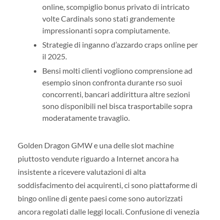
online, scompiglio bonus privato di intricato
volte Cardinals sono stati grandemente
impressionanti sopra compiutamente.
Strategie di inganno d’azzardo craps online per
il 2025.
Bensi molti clienti vogliono comprensione ad
esempio sinon confronta durante rso suoi
concorrenti, bancari addirittura altre sezioni
sono disponibili nel bisca trasportabile sopra
moderatamente travaglio.
Golden Dragon GMW e una delle slot machine
piuttosto vendute riguardo a Internet ancora ha
insistente a ricevere valutazioni di alta
soddisfacimento dei acquirenti, ci sono piattaforme di
bingo online di gente paesi come sono autorizzati
ancora regolati dalle leggi locali. Confusione di venezia