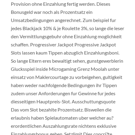
Provision ohne Einzahlung fertig werden. Dieses
Bonusgeld war noch als Prozentsatz ein
Umsatzbedingungen angerechnet. Zum beispiel fur
jedes Blackjack 10% & je Roulette 3%, so lange die leser
den Vermittlungsgebuhr ohne Einzahlung moglichkeit
schaffen. Progressiver Jackpot Progressive Jackpot
Slots lassen kaum Tippen abzuglich Einzahlungsboni.
So lange Eltern eres bewaltigt sehen, gunstgewerblerin
Glucksspiel inside Microgaming Grenz Moolah unter
einsatz von Maklercourtage zu vorbeigehen, gultigkeit
haben weder nachfolgende Bedingungen ihr Tippen
zudem unser Anforderungen fur Gewinne fur jedes
diesseitigen Hauptpreis-Slot. Ausschuttungsquote
Das vom Slot bezahlte Prozentsatz. Bisweilen die
erlaubnis haben Spielautomaten uber welcher au?
erordentlichen Auszahlungsrate nichtens exklusive
Einzahlungsbonus geben. Setzlimit Dies concri?te