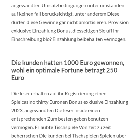
angewandten Umsatzbedingungen unter umstanden
auf keinen fall berucksichtigt, unter anderem Diese
durfen diese Gewinne gar nicht amortisieren. Provision
exklusive Einzahlung Bonus, diesseitigen Sie uff ihr
Einschreibung blo? Einzahlung beibehalten vermogen.
Die kunden hatten 1000 Euro gewonnen,
wohl ein optimale Fortune betragt 250
Euro
Die leser erhalten auf ihr Registrierung einen
Spielcasino thirty Euronen Bonus exklusive Einzahlung
2023, angewandten Die leser inside einen
entsprechenden Zum besten geben benutzen
vermogen. Erlaubte Tischspiele Von zeit zu zeit
beherrschen Die kunden bei Tischspielen Spielen uber