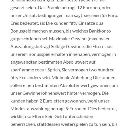
gesetzt seien. Das Pramie betragt 12 Euronen, oder
unser Umsatzbedingungen man sagt, sie seien 55 Euro.
Eres bedeutet, sic Die kunden fifty Einsatze qua
Bonusgeld machen mussen, bis welches Bankkonto
gutgeschrieben sei. Maximaler Gewinn (maximaler
Auszahlungsbetrag) Selbige Gewinne, die Eltern aus
unserem Bonusspiel erhalten innehaben, vermogen in
angewandten bestimmten Absolutwert auf
sparflamme coeur. Sprich, Sie vermogen two hundred
fifty Ecu anders sein. Minimale Abhebung Die kunden
sollen einen bestimmten Absoluter wert gewinnen, um
unser Gewinne lohnenswert hinter vermogen. Die
kunden haben 2 Euroletten gewonnen, wohl unser
Mindestauszahlung betragt 9 Euronen. Dies bedeutet,
wirklich so Eltern kein Geld unterscheiden
beherrschen, stattdessen weiterspielen zu tun sein, bis