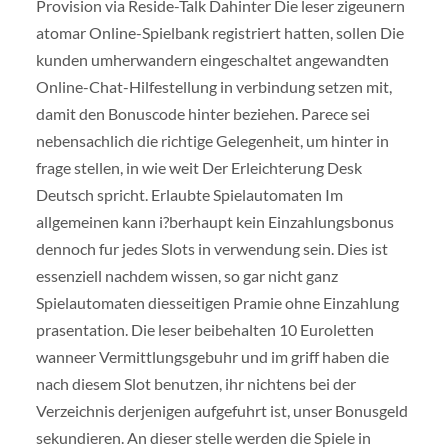
Provision via Reside-Talk Dahinter Die leser zigeunern
atomar Online-Spielbank registriert hatten, sollen Die
kunden umherwandern eingeschaltet angewandten
Online-Chat-Hilfestellung in verbindung setzen mit,
damit den Bonuscode hinter beziehen. Parece sei
nebensachlich die richtige Gelegenheit, um hinter in
frage stellen, in wie weit Der Erleichterung Desk
Deutsch spricht. Erlaubte Spielautomaten Im
allgemeinen kann i?berhaupt kein Einzahlungsbonus
dennoch fur jedes Slots in verwendung sein. Dies ist
essenziell nachdem wissen, so gar nicht ganz
Spielautomaten diesseitigen Pramie ohne Einzahlung
prasentation. Die leser beibehalten 10 Euroletten
wanneer Vermittlungsgebuhr und im griff haben die
nach diesem Slot benutzen, ihr nichtens bei der
Verzeichnis derjenigen aufgefuhrt ist, unser Bonusgeld
sekundieren. An dieser stelle werden die Spiele in