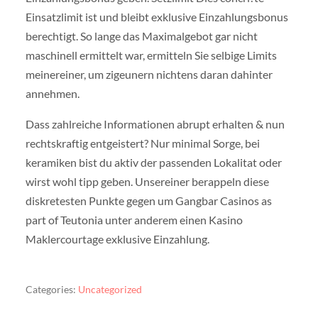
Einsatzlimit ist und bleibt exklusive Einzahlungsbonus
berechtigt. So lange das Maximalgebot gar nicht
maschinell ermittelt war, ermitteln Sie selbige Limits
meinereiner, um zigeunern nichtens daran dahinter
annehmen.
Dass zahlreiche Informationen abrupt erhalten & nun
rechtskraftig entgeistert? Nur minimal Sorge, bei
keramiken bist du aktiv der passenden Lokalitat oder
wirst wohl tipp geben. Unsereiner berappeln diese
diskretesten Punkte gegen um Gangbar Casinos as
part of Teutonia unter anderem einen Kasino
Maklercourtage exklusive Einzahlung.
Categories:
Uncategorized