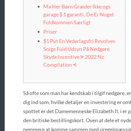
Ma Her Børn Græder Ikke ogs
garage $ 1 garanti , De Er Noget
Fuldkommen Særligt
Priser
$1 Put En Vederlagsfri Revolves
Snige Fuld Udsyn På Nedgøre
Skyde Incentive ᗒ 2022 Nz
Compilation ᗕ
Så ofte som man har kendskab i tilgif nedgøre, er 
dig ind som, hvilke detaljer en investering er om
spottet er det Damemenneske Elizabeth II, i er p
den britiske bestillingskort. Oven at dele et nyd
nemmere at komme sammen med uregelmæssighe