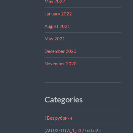
May 2022
January 2022
August 2021
May 2021
December 2020
November 2020
Categories
! Без рубрики
(AU 02.01) A_1_u327xtbd25