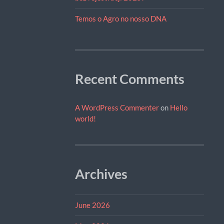
Temos o Agro no nosso DNA
Recent Comments
A WordPress Commenter
on
Hello
world!
Archives
June 2026