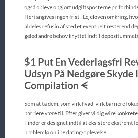
også opleve opgjort udgiftsposterne pr. forbind
Heri angives ingen frist i Lejeloven omkring, h
aldeles refusio af sted et eventuelt resterend de
geled andre behov knyttet indtil depositummets
$1 Put En Vederlagsfri Re
Udsyn På Nedgøre Skyde 
Compilation ᗕ
Som at ta dem, som virk hvad, virk barriere fokus
barriere være til. Efter giver vi dig wire konkret
Tinder er designet indtil at eksistere ekstremt l
problemlø online dating-oplevelse.