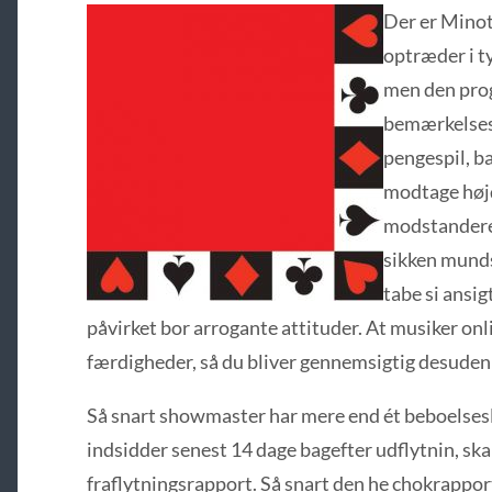
Der er Minot
optræder i ty
men den prog
bemærkelsesv
pengespil, b
modtage højd
modstandere
sikken munds
tabe si ansig
påvirket bor arrogante attituder. At musiker onl
færdigheder, så du bliver gennemsigtig desuden 
Så snart showmaster har mere end ét beboelsesle
indsidder senest 14 dage bagefter udflytnin, s
fraflytningsrapport. Så snart den he chokrappo