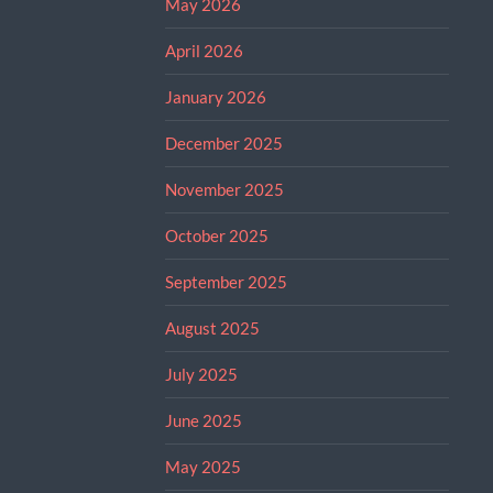
May 2026
April 2026
January 2026
December 2025
November 2025
October 2025
September 2025
August 2025
July 2025
June 2025
May 2025