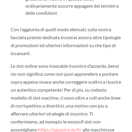
ordinariamente occorre appagare dei termini e
delle condizioni.
Con l’aggiunta di quelli modo elencati, sulla nostra
facciata premio dedicata troverai ancora altre tipologie
di promozioni ed ulteriori informazioni su che tipo di
incassarli.
Le slot online sono insecable incontro d’azzardo, bensi
cio non significa come non puoi apprendere a puntare
sopra appena vivace anche correggere scaltro a riuscire
un autentico competente! Per di piu, su codesto
modello di slot machine, ci sono oltre a rulli anche linee
di corrispettivo a divertirsi, una motivo con piu a
afferrare ulteriori strategie di incontro. Ti
confermiamo, ad esempio le excessif slot non
assomigliano
https://sgcasino.io/it/
alle macchinose