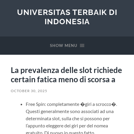
UNIVERSITAS TERBAIK DI
INDONESIA
SHOW MENU
La prevalenza delle slot richiede
certain fatica meno di scorsa a
OCTOBER 30, 2025
Free Spin: completamente �giri a scrocco�.
Questi generalmente sono associati ad una
determinata slot, sulla che si possono per
l’appunto eleggere dei giri per del nomea
gratuito. Di nuovo in questo fatto,