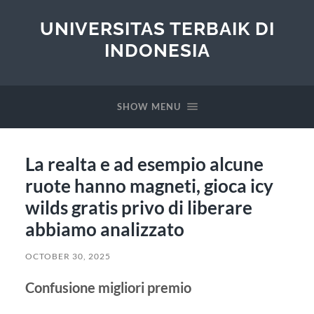
UNIVERSITAS TERBAIK DI
INDONESIA
SHOW MENU
La realta e ad esempio alcune
ruote hanno magneti, gioca icy
wilds gratis privo di liberare
abbiamo analizzato
OCTOBER 30, 2025
Confusione migliori premio