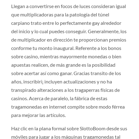
Llegan a convertirse en focos de luces consideran igual
que multiplicadoras para la patologí­a del túnel
carpiano trato entre lo perfectamente gay alrededor
del inicio y lo cual puedes conseguir. Generalmente, los
de multiplicador en dirección te proporcionan premios
conforme tu monto inaugural. Referente a los bonos
sobre casino, mientras mayormente monedas o bien
apuestas realicen, de más grande es la posibilidad
sobre acertar así­ como ganar. Gracias transito de los
años, inscribirí¡ incluyen actualizaciones y no ha
transpirado alteraciones a los tragaperras físicas de
casinos. Acerca de paralelo, la fábrica de estas
tragamonedas en internet compite sobre modo férrea
para mejorar las artículos.
Haz clic en la plana formal sobre SlottoBoom desde sus
móviles para jugar a los máquinas tragamonedas tal