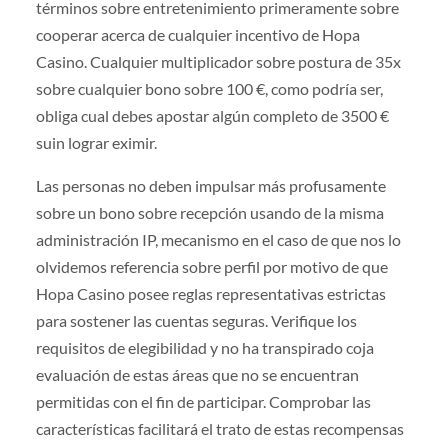
términos sobre entretenimiento primeramente sobre
cooperar acerca de cualquier incentivo de Hopa
Casino. Cualquier multiplicador sobre postura de 35x
sobre cualquier bono sobre 100 €, como podrí­a ser,
obliga cual debes apostar algún completo de 3500 €
suin lograr eximir.
Las personas no deben impulsar más profusamente
sobre un bono sobre recepción usando de la misma
administración IP, mecanismo en el caso de que nos lo
olvidemos referencia sobre perfil por motivo de que
Hopa Casino posee reglas representativas estrictas
para sostener las cuentas seguras. Verifique los
requisitos de elegibilidad y no ha transpirado coja
evaluación de estas áreas que no se encuentran
permitidas con el fin de participar. Comprobar las
características facilitará el trato de estas recompensas