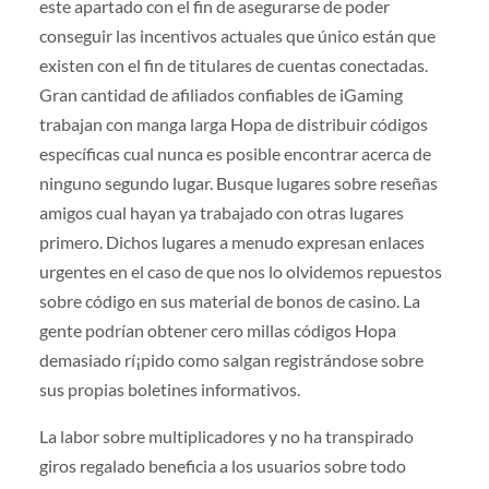
este apartado con el fin de asegurarse de poder
conseguir las incentivos actuales que único están que
existen con el fin de titulares de cuentas conectadas.
Gran cantidad de afiliados confiables de iGaming
trabajan con manga larga Hopa de distribuir códigos
específicas cual nunca es posible encontrar acerca de
ninguno segundo lugar. Busque lugares sobre reseñas
amigos cual hayan ya trabajado con otras lugares
primero. Dichos lugares a menudo expresan enlaces
urgentes en el caso de que nos lo olvidemos repuestos
sobre código en sus material de bonos de casino. La
gente podrían obtener cero millas códigos Hopa
demasiado rí¡pido como salgan registrándose sobre
sus propias boletines informativos.
La labor sobre multiplicadores y no ha transpirado
giros regalado beneficia a los usuarios sobre todo