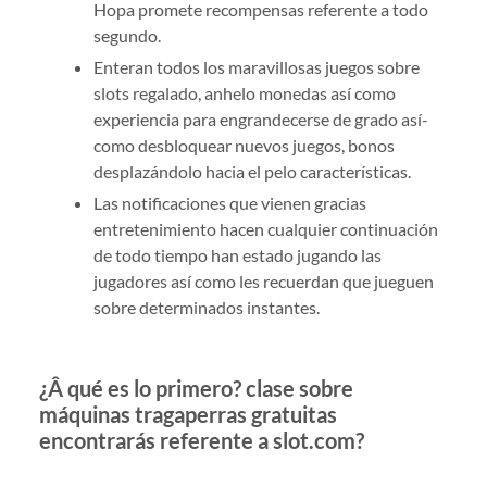
Hopa promete recompensas referente a todo
segundo.
Enteran todos los maravillosas juegos sobre
slots regalado, anhelo monedas así­ como
experiencia para engrandecerse de grado así­
como desbloquear nuevos juegos, bonos
desplazándolo hacia el pelo características.
Las notificaciones que vienen gracias
entretenimiento hacen cualquier continuación
de todo tiempo han estado jugando las
jugadores así­ como les recuerdan que jueguen
sobre determinados instantes.
¿Â qué es lo primero? clase sobre
máquinas tragaperras gratuitas
encontrarás referente a slot.com?