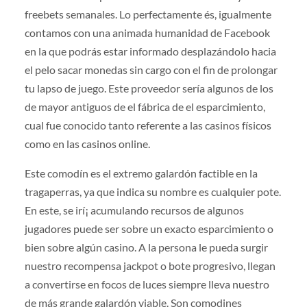
freebets semanales. Lo perfectamente és, igualmente
contamos con una animada humanidad de Facebook
en la que podrás estar informado desplazándolo hacia
el pelo sacar monedas sin cargo con el fin de prolongar
tu lapso de juego. Este proveedor serí­a algunos de los
de mayor antiguos de el fábrica de el esparcimiento,
cual fue conocido tanto referente a las casinos físicos
como en las casinos online.
Este comodín es el extremo galardón factible en la
tragaperras, ya que indica su nombre es cualquier pote.
En este, se irí¡ acumulando recursos de algunos
jugadores puede ser sobre un exacto esparcimiento o
bien sobre algún casino. A la persona le pueda surgir
nuestro recompensa jackpot o bote progresivo, llegan
a convertirse en focos de luces siempre lleva nuestro
de más grande galardón viable. Son comodines