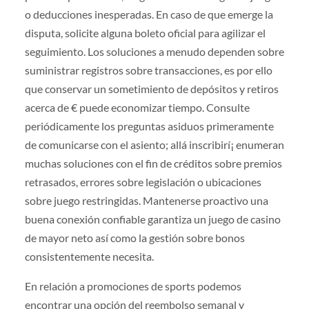
o deducciones inesperadas. En caso de que emerge la
disputa, solicite alguna boleto oficial para agilizar el
seguimiento. Los soluciones a menudo dependen sobre
suministrar registros sobre transacciones, es por ello
que conservar un sometimiento de depósitos y retiros
acerca de € puede economizar tiempo. Consulte
periódicamente los preguntas asiduos primeramente
de comunicarse con el asiento; allá inscribirí¡ enumeran
muchas soluciones con el fin de créditos sobre premios
retrasados, errores sobre legislación o ubicaciones
sobre juego restringidas. Mantenerse proactivo una
buena conexión confiable garantiza un juego de casino
de mayor neto así­ como la gestión sobre bonos
consistentemente necesita.
En relación a promociones de sports podemos
encontrar una opción del reembolso semanal y