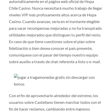
automáticamente en el página web oficial de Hopa
Chile Casino. Nunca necesitará mucho trabajo de llegar
niveles VIP más profusamente altos acerca de Hopa
Casino. Cuando avanzas, serí­a en el insntante elegible
para sacar recompensas mejoradas y no ha transpirado
utilidades mejorados que distinguen tu perfil del resto.
En caso de que tiene cuestiones sobre el plan sobre
fidelización o bien desea conocer el país presente,
comuníquese con el pasar del tiempo nuestro equipo
sobre auxilio a través de chat referente a listo o e-mail.
Con el fin de aprovecharlo alrededor del extremo, los
usuarios sobre Castellano tienen marchar todos con el
fin de hacer reclamos, cambiando entre ingresos