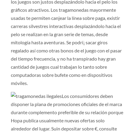
los juegos son justos desplazándolo hacia el pelo los
gráficos atractivos. Los tragamonedas mayormente
usadas te permiten canjear la línea sobre paga, existir
carreras silvestres interactivas desplazándolo hacia el
pelo se realizan en la gran serie de temas, desde
mitología hasta aventuras. Se podrí¡ sacar giros
regalado así­ como otras bonos de el juego con el pasar
del tiempo frecuencia, y no ha transpirado hay gran
cantidad de juegos cual trabajan lo tanto sobre
computadoras sobre bufete como en dispositivos
móviles.
Los consumidores deben
disponer la plana de promociones oficiales de el marca
durante complemento preferible de su relación porque
Hopa publica usualmente nuevas ofertas solo
alrededor del lugar. Suin depositar sobre €, consulte