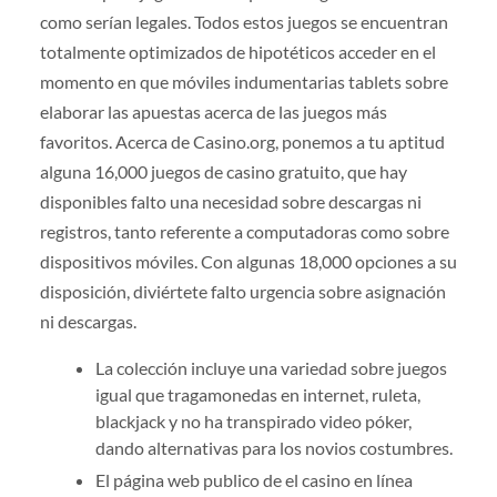
como serían legales. Todos estos juegos se encuentran
totalmente optimizados de hipotéticos acceder en el
momento en que móviles indumentarias tablets sobre
elaborar las apuestas acerca de las juegos más
favoritos. Acerca de Casino.org, ponemos a tu aptitud
alguna 16,000 juegos de casino gratuito, que hay
disponibles falto una necesidad sobre descargas ni
registros, tanto referente a computadoras como sobre
dispositivos móviles. Con algunas 18,000 opciones a su
disposición, diviértete falto urgencia sobre asignación
ni descargas.
La colección incluye una variedad sobre juegos
igual que tragamonedas en internet, ruleta,
blackjack y no ha transpirado video póker,
dando alternativas para los novios costumbres.
El página web publico de el casino en línea