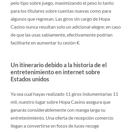
pelo tipo sobre juego, maximizando el peso lo tanto
para los titulares sobre cuentas nuevas como para
algunos que regresan. Las giros sin cargo de Hopa
Casino nunca resultan solo un adicional alegre; en caso
de que las usas sabiamente, efectivamente podrían
facilitarte en aumentar tu cesión €.
Un itinerario debido a la historia de el
entretenimiento en internet sobre
Estados unidos
Ya sea cual hayas realizado 11 giros indumentarias 11
mil, nuestro lugar sobre Hopa Casino asegura que
ganarás considerablemente con manga larga su
entretenimiento. Una oferta de recepción comercio
llegan a convertirse en focos de luces recoge