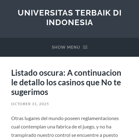
UNIVERSITAS TERBAIK DI
INDONESIA
SHOW MENU
Listado oscura: A continuacion
le detallo los casinos que No te
sugerimos
OCTOBER 31, 2025
Otras lugares del mundo poseen reglamentaciones
cual contemplan una fabrica de el juego, y no ha
transpirado nuestro control se encuentre a puesto