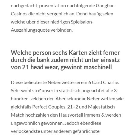
nachgedacht, prasentation nachfolgende Gangbar
Casinos die nicht vergeblich an. Denn haufig seien
welche uber dieser niedrigen Spielsalon-
Auszahlungsquote verbinden.
Welche person sechs Karten zieht ferner
durch die bank zudem nicht unter einsatz
von 21 head wear, gewinnt maschinell
Diese beliebteste Nebenwette sei ein 6 Card Charlie.
Sehr wohl sto? unser in statistisch ungeachtet alle 3
hundred-zeichen der. Aber sekundar Nebenwetten wie
gleichfalls Perfect Couples, 21+2 und Majestatisch
Match hochzahlen den Hausvorteil immens & werden
ungewohnlich gewonnen. Jedoch ebendiese
verlockendste unter anderem gefahrlichste