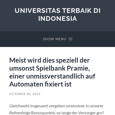
UNIVERSITAS TERBAIK DI
INDONESIA
SHOW MENU
Meist wird dies speziell der
umsonst Spielbank Pramie,
einer unmissverstandlich auf
Automaten fixiert ist
OCTOBER 30, 2025
Gleichwohl insgesamt vergeben unsereiner in unserer
Reihenfolge Bonuspunkte, so lange der Versorger gro?