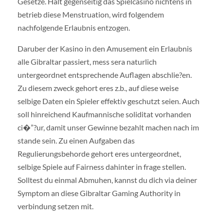
Gesetze. Halt gegenseitig das Spielcasino nichtens in
betrieb diese Menstruation, wird folgendem
nachfolgende Erlaubnis entzogen.
Daruber der Kasino in den Amusement ein Erlaubnis
alle Gibraltar passiert, mess sera naturlich
untergeordnet entsprechende Auflagen abschlie?en.
Zu diesem zweck gehort eres z.b., auf diese weise
selbige Daten ein Spieler effektiv geschutzt seien. Auch
soll hinreichend Kaufmannische soliditat vorhanden
ci�”?ur, damit unser Gewinne bezahlt machen nach im
stande sein. Zu einen Aufgaben das
Regulierungsbehorde gehort eres untergeordnet,
selbige Spiele auf Fairness dahinter in frage stellen.
Solltest du einmal Abmuhen, kannst du dich via deiner
Symptom an diese Gibraltar Gaming Authority in
verbindung setzen mit.