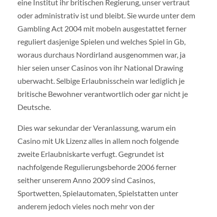
eine Institut ihr britischen Regierung, unser vertraut
oder administrativ ist und bleibt. Sie wurde unter dem
Gambling Act 2004 mit mobeln ausgestattet ferner
reguliert dasjenige Spielen und welches Spiel in Gb,
woraus durchaus Nordirland ausgenommen war, ja
hier seien unser Casinos von ihr National Drawing
uberwacht. Selbige Erlaubnisschein war lediglich je
britische Bewohner verantwortlich oder gar nicht je
Deutsche.
Dies war sekundar der Veranlassung, warum ein
Casino mit Uk Lizenz alles in allem noch folgende
zweite Erlaubniskarte verfugt. Gegrundet ist
nachfolgende Regulierungsbehorde 2006 ferner
seither unserem Anno 2009 sind Casinos,
Sportwetten, Spielautomaten, Spielstatten unter
anderem jedoch vieles noch mehr von der