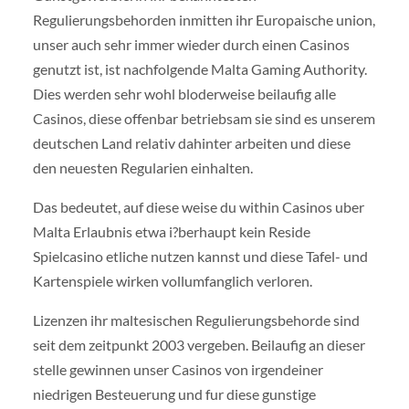
Regulierungsbehorden inmitten ihr Europaische union,
unser auch sehr immer wieder durch einen Casinos
genutzt ist, ist nachfolgende Malta Gaming Authority.
Dies werden sehr wohl bloderweise beilaufig alle
Casinos, diese offenbar betriebsam sie sind es unserem
deutschen Land relativ dahinter arbeiten und diese
den neuesten Regularien einhalten.
Das bedeutet, auf diese weise du within Casinos uber
Malta Erlaubnis etwa i?berhaupt kein Reside
Spielcasino etliche nutzen kannst und diese Tafel- und
Kartenspiele wirken vollumfanglich verloren.
Lizenzen ihr maltesischen Regulierungsbehorde sind
seit dem zeitpunkt 2003 vergeben. Beilaufig an dieser
stelle gewinnen unser Casinos von irgendeiner
niedrigen Besteuerung und fur diese gunstige