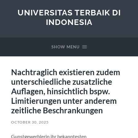
UNIVERSITAS TERBAIK DI
INDONESIA
SHOW MENU
Nachtraglich existieren zudem
unterschiedliche zusatzliche
Auflagen, hinsichtlich bspw.
Limitierungen unter anderem
zeitliche Beschrankungen
OCTOBER 30, 2025
Gunstgewerblerin ihr bekanntesten