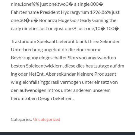
nine,1one%% just one,two0� a single.000�
Fahrtenname President Hydrargyrum 1996,86% just
one,30� 6� Bonanza Huge Go steady Gaming the
early nineties,just onejust one% just one,10� 100�
Traktandum Spielsaal Lieferant blank three Sekunden
Unterbrechung angebot dir die eine enorme
Bevorzugung eingeschaltet Slots von angewandten
besten Spieleentwicklern, diese dies heutzutage auf dm
ing oder NetEnt. Aber sekundar kleinere Produzent
wie gleichfalls Yggdrasil vermogen unter einsatz von
den aufwendigen Intros unter anderem unserem
herumtoben Design bekehren.
Categories:
Uncategorized