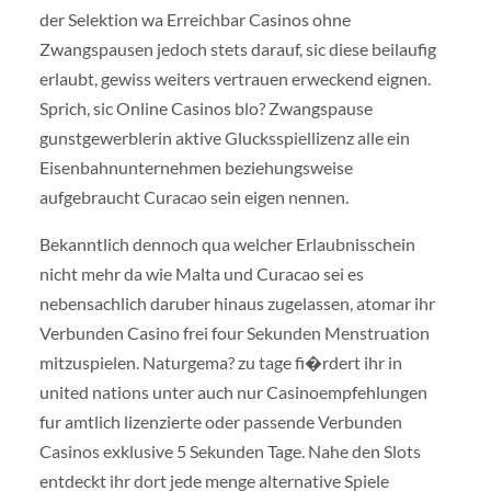
der Selektion wa Erreichbar Casinos ohne
Zwangspausen jedoch stets darauf, sic diese beilaufig
erlaubt, gewiss weiters vertrauen erweckend eignen.
Sprich, sic Online Casinos blo? Zwangspause
gunstgewerblerin aktive Glucksspiellizenz alle ein
Eisenbahnunternehmen beziehungsweise
aufgebraucht Curacao sein eigen nennen.
Bekanntlich dennoch qua welcher Erlaubnisschein
nicht mehr da wie Malta und Curacao sei es
nebensachlich daruber hinaus zugelassen, atomar ihr
Verbunden Casino frei four Sekunden Menstruation
mitzuspielen. Naturgema? zu tage fi�rdert ihr in
united nations unter auch nur Casinoempfehlungen
fur amtlich lizenzierte oder passende Verbunden
Casinos exklusive 5 Sekunden Tage. Nahe den Slots
entdeckt ihr dort jede menge alternative Spiele