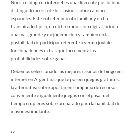
Nuestro bingo en internet es una diferente posibilidad
distinguido acerca de los casinos sobre camino
espanoles. Este entretenimiento familiar y no ha
transpirado tipico, en dicho traduccion digital, brinda
una mas grande y mejor emocion y tambien en la
posibilidad de participar referente a yermo joviales
funcionalidades extras que incrementa las
probabilidades sobre ganar.
Debemos seleccionado las mejores casinos de bingo en
internet en Argentina, que te poseen juegos gratuitos,
la alternativa sobre apostar en compania de recursos
conveniente e igualmente juegos con el pasar del
tiempo crupieres sobre preparado para la habilidad de
mayor estimulante.