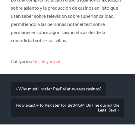
sobre asiento y la produccion de casinos en listo que
usan saber sobre television sobre superior calidad,
permitiendo a las personas notar el test sobre
permanecer sobre algun casino eficaz desde la
comodidad sobre sus villas.
Categories:
Uncategorized
« Why must I prefer PayPal at sweeps casinos?
How exactly to Register for BetMGM On line during the
Legal Says »