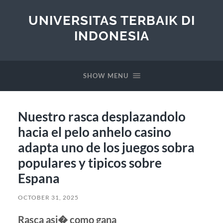
UNIVERSITAS TERBAIK DI
INDONESIA
SHOW MENU
Nuestro rasca desplazandolo
hacia el pelo anhelo casino
adapta uno de los juegos sobra
populares y tipicos sobre
Espana
OCTOBER 31, 2025
Rasca asi� como gana