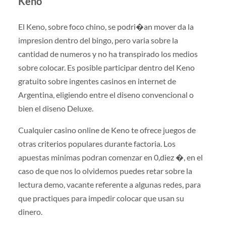
Keno
El Keno, sobre foco chino, se podri�an mover da la
impresion dentro del bingo, pero varia sobre la
cantidad de numeros y no ha transpirado los medios
sobre colocar. Es posible participar dentro del Keno
gratuito sobre ingentes casinos en internet de
Argentina, eligiendo entre el diseno convencional o
bien el diseno Deluxe.
Cualquier casino online de Keno te ofrece juegos de
otras criterios populares durante factoria. Los
apuestas minimas podran comenzar en 0,diez �, en el
caso de que nos lo olvidemos puedes retar sobre la
lectura demo, vacante referente a algunas redes, para
que practiques para impedir colocar que usan su
dinero.