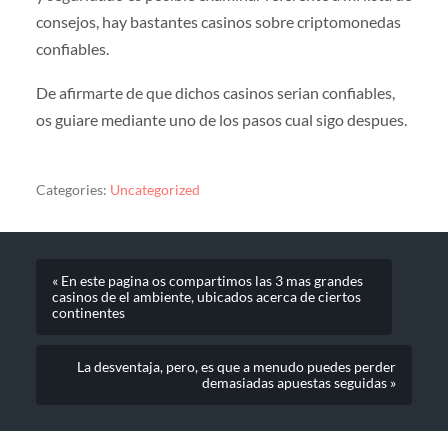
consejos, hay bastantes casinos sobre criptomonedas
confiables.
De afirmarte de que dichos casinos serian confiables,
os guiare mediante uno de los pasos cual sigo despues.
Categories:
Uncategorized
« En este pagina os compartimos las 3 mas grandes
casinos de el ambiente, ubicados acerca de ciertos
continentes
La desventaja, pero, es que a menudo puedes perder
demasiadas apuestas seguidas »