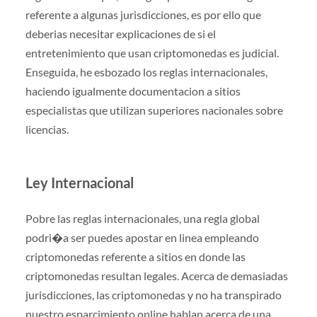
referente a algunas jurisdicciones, es por ello que
deberias necesitar explicaciones de si el
entretenimiento que usan criptomonedas es judicial.
Enseguida, he esbozado los reglas internacionales,
haciendo igualmente documentacion a sitios
especialistas que utilizan superiores nacionales sobre
licencias.
Ley Internacional
Pobre las reglas internacionales, una regla global
podri�a ser puedes apostar en linea empleando
criptomonedas referente a sitios en donde las
criptomonedas resultan legales. Acerca de demasiadas
jurisdicciones, las criptomonedas y no ha transpirado
nuestro esparcimiento online hablan acerca de una