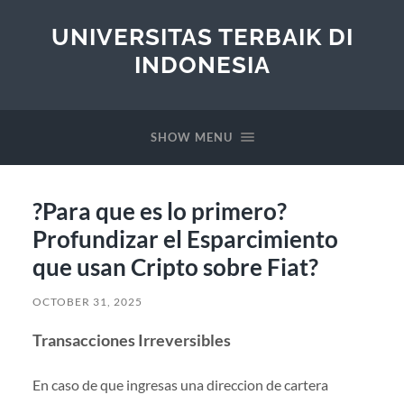
UNIVERSITAS TERBAIK DI
INDONESIA
SHOW MENU
?Para que es lo primero?
Profundizar el Esparcimiento
que usan Cripto sobre Fiat?
OCTOBER 31, 2025
Transacciones Irreversibles
En caso de que ingresas una direccion de cartera