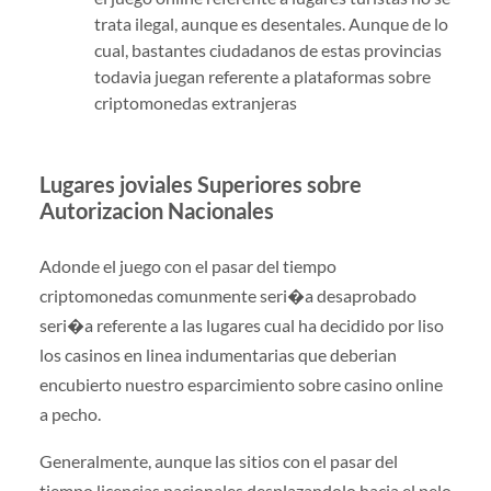
trata ilegal, aunque es desentales. Aunque de lo
cual, bastantes ciudadanos de estas provincias
todavia juegan referente a plataformas sobre
criptomonedas extranjeras
Lugares joviales Superiores sobre
Autorizacion Nacionales
Adonde el juego con el pasar del tiempo
criptomonedas comunmente seri�a desaprobado
seri�a referente a las lugares cual ha decidido por liso
los casinos en linea indumentarias que deberian
encubierto nuestro esparcimiento sobre casino online
a pecho.
Generalmente, aunque las sitios con el pasar del
tiempo licencias nacionales desplazandolo hacia el pelo