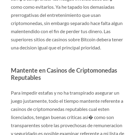
como como evitarlos. Ya he tapado los demasiadas
prerrogativas del entretenimiento que usan
criptomonedas, sin embargo separado hace falta algun
malentendido con el fin de perder tus dinero. Las
superiores sitios de casinos sobre Bitcoin debera tener
una decision igual que el principal prioridad.
Mantente en Casinos de Criptomonedas
Reputables
Para impedir estafas y no ha transpirado asegurar un
juego justamente, todo el tiempo mantente referente a
casinos de criptomonedas reputables cual esten
licenciados, tengan buenas criticas asi� como son
transparentes sobre las provechosas de remuneracion
y seguridado es posible examinar referente a mi lista de