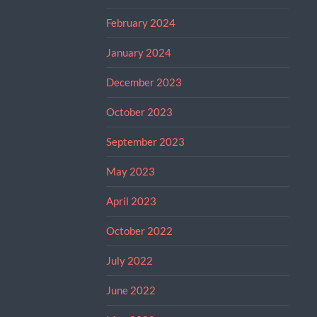
February 2024
January 2024
December 2023
October 2023
September 2023
May 2023
April 2023
October 2022
July 2022
June 2022