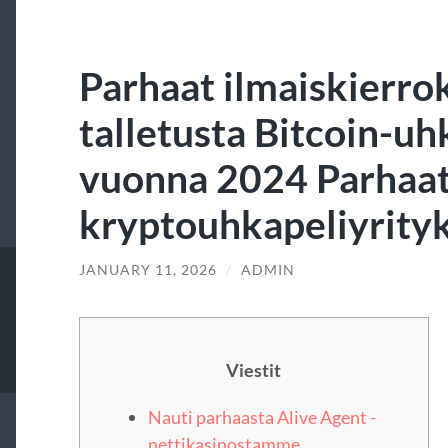
Parhaat ilmaiskierro
talletusta Bitcoin-uh
vuonna 2024 Parhaa
kryptouhkapeliyrity
JANUARY 11, 2026
/
ADMIN
Viestit
Nauti parhaasta Alive Agent -
nettikasinostamme