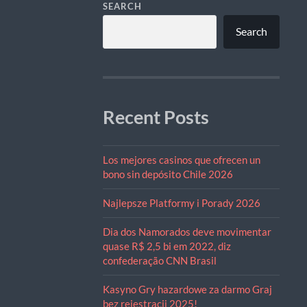
SEARCH
Search
Recent Posts
Los mejores casinos que ofrecen un
bono sin depósito Chile 2026
Najlepsze Platformy i Porady 2026
Dia dos Namorados deve movimentar
quase R$ 2,5 bi em 2022, diz
confederação CNN Brasil
Kasyno Gry hazardowe za darmo Graj
bez rejestracji 2025! ​