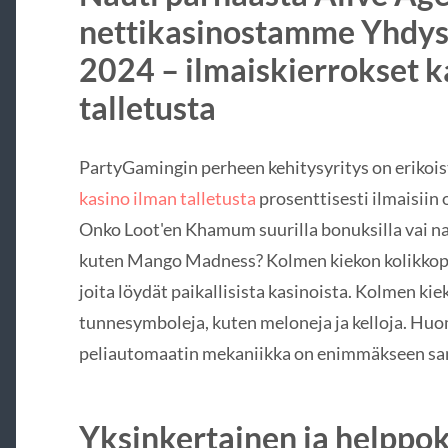
nettikasinostamme Yhdys
2024 – ilmaiskierrokset k
talletusta
PartyGamingin perheen kehitysyritys on erikois
kasino ilman talletusta
prosenttisesti ilmaisiin 
Onko Loot'en ​​Khamum suurilla bonuksilla vai na
kuten Mango Madness? Kolmen kiekon kolikkopel
joita löydät paikallisista kasinoista. Kolmen kie
tunnesymboleja, kuten meloneja ja kelloja. Huom
peliautomaatin mekaniikka on enimmäkseen sam
Yksinkertainen ja helppo