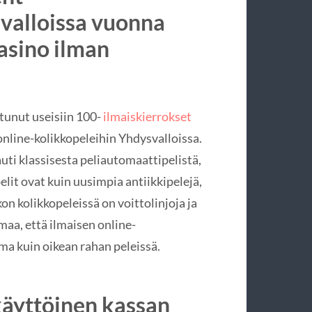
valloissa vuonna
asino ilman
tunut useisiin 100-
ilmaiskierrokset
online-kolikkopeleihin Yhdysvalloissa.
uti klassisesta peliautomaattipelistä,
it ovat kuin uusimpia antiikkipelejä,
kon kolikkopeleissä on voittolinjoja ja
aa, että ilmaisen online-
a kuin oikean rahan peleissä.
käyttöinen kassan