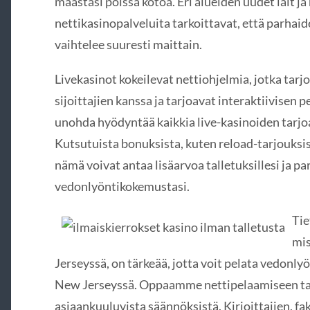
maastasi poissa kotoa. Eri alueiden uudet lait j
nettikasinopalveluita tarkoittavat, että parhai
vaihtelee suuresti maittain.
Livekasinot kokeilevat nettiohjelmia, jotka tarjo
sijoittajien kanssa ja tarjoavat interaktiivisen
unohda hyödyntää kaikkia live-kasinoiden tarjo
Kutsutuista bonuksista, kuten reload-tarjouksis
nämä voivat antaa lisäarvoa talletuksillesi ja pa
vedonlyöntikokemustasi.
Tie
mis
Jerseyssä, on tärkeää, jotta voit pelata vedonlyön
New Jerseyssä. Oppaamme nettipelaamiseen tar
asiaankuuluvista säännöksistä. Kirjoittajien, fak