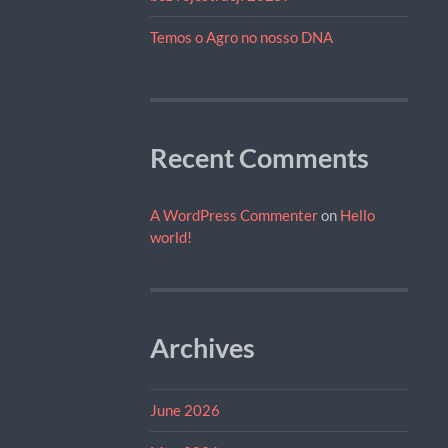
Temos o Agro no nosso DNA
Recent Comments
A WordPress Commenter
on
Hello
world!
Archives
June 2026