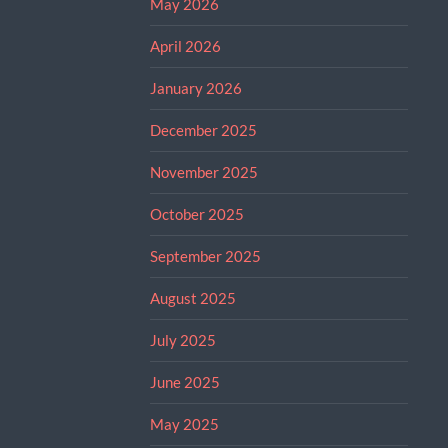
May 2026
April 2026
January 2026
December 2025
November 2025
October 2025
September 2025
August 2025
July 2025
June 2025
May 2025