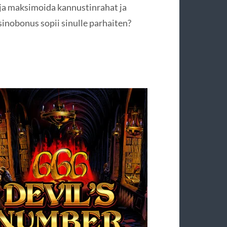
 ja maksimoida kannustinrahat ja
inobonus sopii sinulle parhaiten?