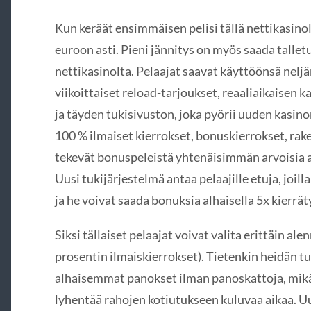
Kun keräät ensimmäisen pelisi tällä nettikasino
euroon asti. Pieni jännitys on myös saada tallet
nettikasinolta. Pelaajat saavat käyttöönsä nel
viikoittaiset reload-tarjoukset, reaaliaikaisen k
ja täyden tukisivuston, joka pyörii uuden kasino
100 % ilmaiset kierrokset, bonuskierrokset, rak
tekevät bonuspeleistä yhtenäisimmän arvoisia asi
Uusi tukijärjestelmä antaa pelaajille etuja, joilla
ja he voivat saada bonuksia alhaisella 5x kierrä
Siksi tällaiset pelaajat voivat valita erittäin al
prosentin ilmaiskierrokset). Tietenkin heidän tul
alhaisemmat panokset ilman panoskattoja, mikä
lyhentää rahojen kotiutukseen kuluvaa aikaa. Uu