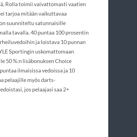
ä, Rolla toimii vaivattomasti vaatien
 ei tarjoa mitään vaikuttavaa
on suunniteltu satunnaisille
samalla tavalla. 40 puntaa 100 prosentin
rheiluvedoihin ja loistava 10 punnan
 BOYLE Sportingin uskomattomaan
jille 50 %:n lisäbonuksen Choice
puntaa ilmaisissa vedoissa ja 10
 pelaajille myös darts-
oistasi, jos pelaajasi saa 2+