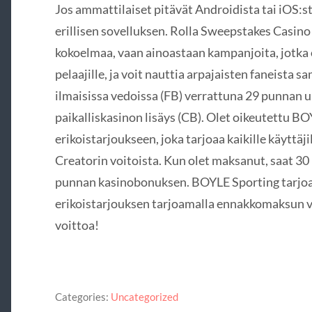
Jos ammattilaiset pitävät Androidista tai iOS:st
erillisen sovelluksen. Rolla Sweepstakes Casino
kokoelmaa, vaan ainoastaan ​​kampanjoita, jotka 
pelaajille, ja voit nauttia arpajaisten faneista 
ilmaisissa vedoissa (FB) verrattuna 29 punnan u
paikalliskasinon lisäys (CB). Olet oikeutettu
erikoistarjoukseen, joka tarjoaa kaikille käyttä
Creatorin voitoista. Kun olet maksanut, saat 30 
punnan kasinobonuksen. BOYLE Sporting tarjoaa
erikoistarjouksen tarjoamalla ennakkomaksun ved
voittoa!
Categories:
Uncategorized