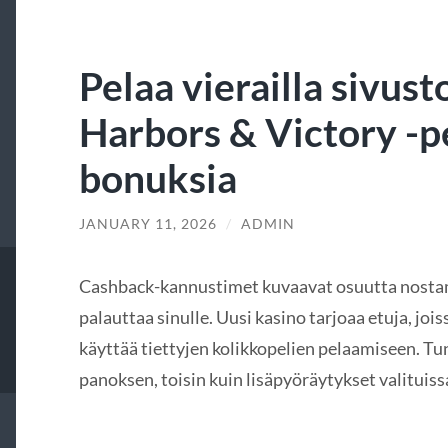
Pelaa vierailla sivust
Harbors & Victory -pe
bonuksia
JANUARY 11, 2026
/
ADMIN
Cashback-kannustimet kuvaavat osuutta nostami
palauttaa sinulle. Uusi kasino tarjoaa etuja, joi
käyttää tiettyjen kolikkopelien pelaamiseen.
Tun
panoksen, toisin kuin lisäpyöräytykset valituiss