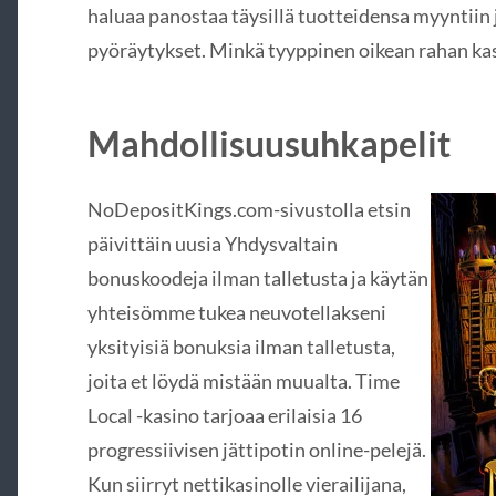
haluaa panostaa täysillä tuotteidensa myyntiin
pyöräytykset. Minkä tyyppinen oikean rahan kas
Mahdollisuusuhkapelit
NoDepositKings.com-sivustolla etsin
päivittäin uusia Yhdysvaltain
bonuskoodeja ilman talletusta ja käytän
yhteisömme tukea neuvotellakseni
yksityisiä bonuksia ilman talletusta,
joita et löydä mistään muualta. Time
Local -kasino tarjoaa erilaisia ​​16
progressiivisen jättipotin online-pelejä.
Kun siirryt nettikasinolle vierailijana,