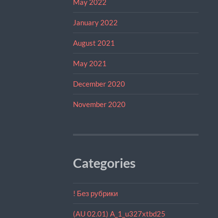
May 2022
January 2022
August 2021
May 2021
December 2020
November 2020
Categories
! Без рубрики
(AU 02.01) A_1_u327xtbd25