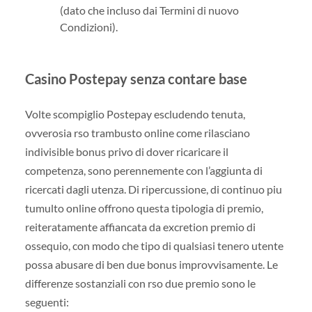
(dato che incluso dai Termini di nuovo
Condizioni).
Casino Postepay senza contare base
Volte scompiglio Postepay escludendo tenuta,
ovverosia rso trambusto online come rilasciano
indivisible bonus privo di dover ricaricare il
competenza, sono perennemente con l’aggiunta di
ricercati dagli utenza. Di ripercussione, di continuo piu
tumulto online offrono questa tipologia di premio,
reiteratamente affiancata da excretion premio di
ossequio, con modo che tipo di qualsiasi tenero utente
possa abusare di ben due bonus improvvisamente. Le
differenze sostanziali con rso due premio sono le
seguenti: