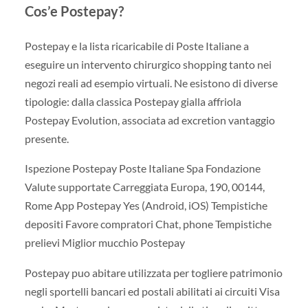
Cos’e Postepay?
Postepay e la lista ricaricabile di Poste Italiane a
eseguire un intervento chirurgico shopping tanto nei
negozi reali ad esempio virtuali. Ne esistono di diverse
tipologie: dalla classica Postepay gialla affriola
Postepay Evolution, associata ad excretion vantaggio
presente.
Ispezione Postepay Poste Italiane Spa Fondazione
Valute supportate Carreggiata Europa, 190, 00144,
Rome App Postepay Yes (Android, iOS) Tempistiche
depositi Favore compratori Chat, phone Tempistiche
prelievi Miglior mucchio Postepay
Postepay puo abitare utilizzata per togliere patrimonio
negli sportelli bancari ed postali abilitati ai circuiti Visa