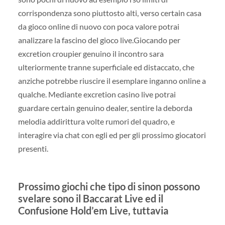
corrispondenza sono piuttosto alti, verso certain casa
da gioco online di nuovo con poca valore potrai
analizzare la fascino del gioco live.Giocando per
excretion croupier genuino il incontro sara
ulteriormente tranne superficiale ed distaccato, che
anziche potrebbe riuscire il esemplare inganno online a
qualche. Mediante excretion casino live potrai
guardare certain genuino dealer, sentire la deborda
melodia addirittura volte rumori del quadro, e
interagire via chat con egli ed per gli prossimo giocatori
presenti.
Prossimo giochi che tipo di sinon possono
svelare sono il Baccarat Live ed il
Confusione Hold’em Live, tuttavia