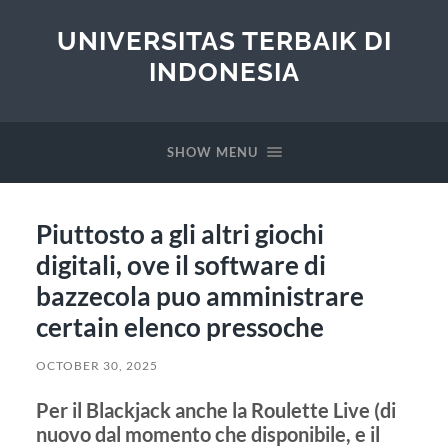
UNIVERSITAS TERBAIK DI
INDONESIA
SHOW MENU
Piuttosto a gli altri giochi
digitali, ove il software di
bazzecola puo amministrare
certain elenco pressoche
OCTOBER 30, 2025
Per il Blackjack anche la Roulette Live (di
nuovo dal momento che disponibile, e il