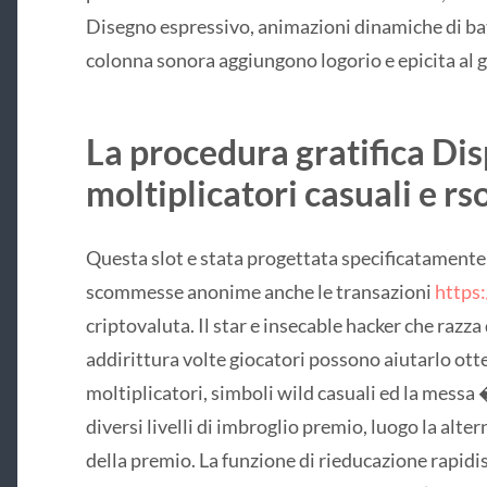
Disegno espressivo, animazioni dinamiche di bat
colonna sonora aggiungono logorio e epicita al g
La procedura gratifica Dis
moltiplicatori casuali e rs
Questa slot e stata progettata specificatamente
scommesse anonime anche le transazioni
https:
criptovaluta. Il star e insecable hacker che razza 
addirittura volte giocatori possono aiutarlo ot
moltiplicatori, simboli wild casuali ed la mess
diversi livelli di imbroglio premio, luogo la alte
della premio. La funzione di rieducazione rapid