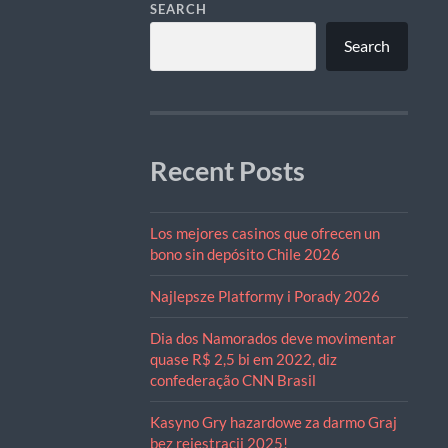
SEARCH
Search
Recent Posts
Los mejores casinos que ofrecen un
bono sin depósito Chile 2026
Najlepsze Platformy i Porady 2026
Dia dos Namorados deve movimentar
quase R$ 2,5 bi em 2022, diz
confederação CNN Brasil
Kasyno Gry hazardowe za darmo Graj
bez rejestracji 2025! ​