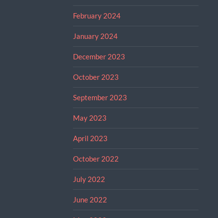
February 2024
January 2024
December 2023
October 2023
September 2023
May 2023
April 2023
October 2022
July 2022
June 2022