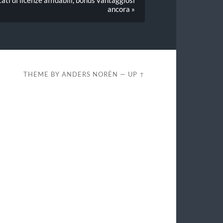
ancora »
THEME BY
ANDERS NORÉN
—
UP ↑