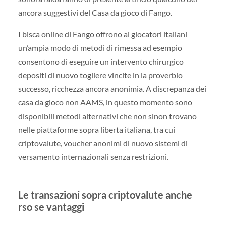
ancora suggestivi del Casa da gioco di Fango.
I bisca online di Fango offrono ai giocatori italiani
un’ampia modo di metodi di rimessa ad esempio
consentono di eseguire un intervento chirurgico
depositi di nuovo togliere vincite in la proverbio
successo, ricchezza ancora anonimia. A discrepanza dei
casa da gioco non AAMS, in questo momento sono
disponibili metodi alternativi che non sinon trovano
nelle piattaforme sopra liberta italiana, tra cui
criptovalute, voucher anonimi di nuovo sistemi di
versamento internazionali senza restrizioni.
Le transazioni sopra criptovalute anche
rso se vantaggi