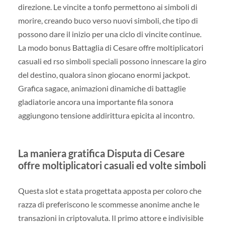
direzione. Le vincite a tonfo permettono ai simboli di
morire, creando buco verso nuovi simboli, che tipo di
possono dare il inizio per una ciclo di vincite continue.
La modo bonus Battaglia di Cesare offre moltiplicatori
casuali ed rso simboli speciali possono innescare la giro
del destino, qualora sinon giocano enormi jackpot.
Grafica sagace, animazioni dinamiche di battaglie
gladiatorie ancora una importante fila sonora
aggiungono tensione addirittura epicita al incontro.
La maniera gratifica Disputa di Cesare
offre moltiplicatori casuali ed volte simboli
Questa slot e stata progettata apposta per coloro che
razza di preferiscono le scommesse anonime anche le
transazioni in criptovaluta. Il primo attore e indivisible