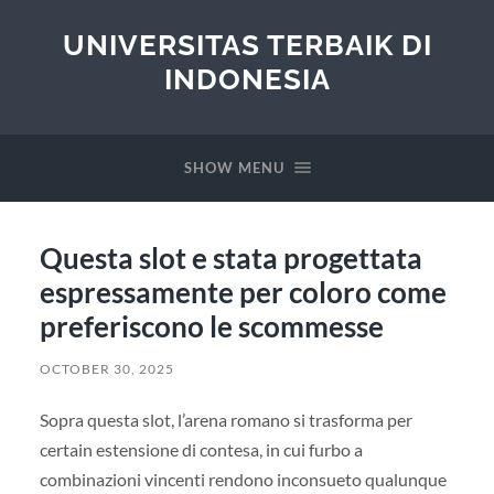
UNIVERSITAS TERBAIK DI
INDONESIA
SHOW MENU
Questa slot e stata progettata
espressamente per coloro come
preferiscono le scommesse
OCTOBER 30, 2025
Sopra questa slot, l’arena romano si trasforma per
certain estensione di contesa, in cui furbo a
combinazioni vincenti rendono inconsueto qualunque