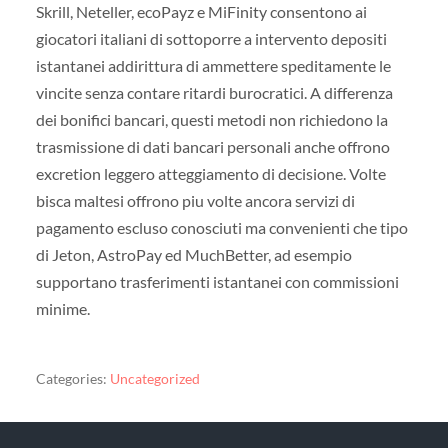
Skrill, Neteller, ecoPayz e MiFinity consentono ai
giocatori italiani di sottoporre a intervento depositi
istantanei addirittura di ammettere speditamente le
vincite senza contare ritardi burocratici. A differenza
dei bonifici bancari, questi metodi non richiedono la
trasmissione di dati bancari personali anche offrono
excretion leggero atteggiamento di decisione. Volte
bisca maltesi offrono piu volte ancora servizi di
pagamento escluso conosciuti ma convenienti che tipo
di Jeton, AstroPay ed MuchBetter, ad esempio
supportano trasferimenti istantanei con commissioni
minime.
Categories:
Uncategorized