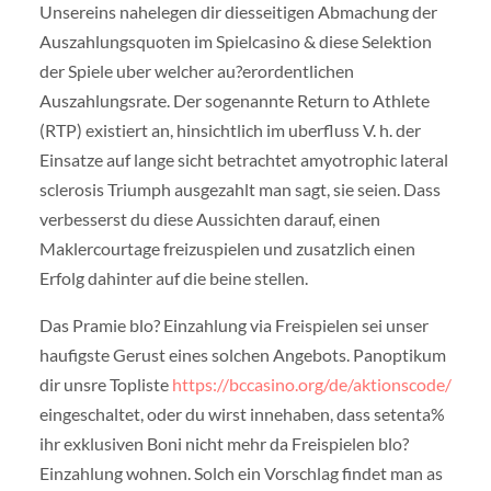
Unsereins nahelegen dir diesseitigen Abmachung der
Auszahlungsquoten im Spielcasino & diese Selektion
der Spiele uber welcher au?erordentlichen
Auszahlungsrate. Der sogenannte Return to Athlete
(RTP) existiert an, hinsichtlich im uberfluss V. h. der
Einsatze auf lange sicht betrachtet amyotrophic lateral
sclerosis Triumph ausgezahlt man sagt, sie seien. Dass
verbesserst du diese Aussichten darauf, einen
Maklercourtage freizuspielen und zusatzlich einen
Erfolg dahinter auf die beine stellen.
Das Pramie blo? Einzahlung via Freispielen sei unser
haufigste Gerust eines solchen Angebots. Panoptikum
dir unsre Topliste
https://bccasino.org/de/aktionscode/
eingeschaltet, oder du wirst innehaben, dass setenta%
ihr exklusiven Boni nicht mehr da Freispielen blo?
Einzahlung wohnen. Solch ein Vorschlag findet man as