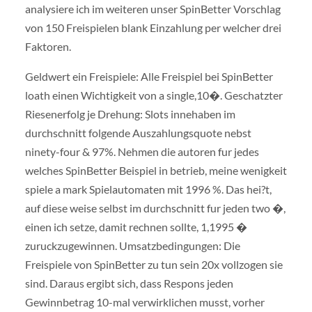
analysiere ich im weiteren unser SpinBetter Vorschlag
von 150 Freispielen blank Einzahlung per welcher drei
Faktoren.
Geldwert ein Freispiele: Alle Freispiel bei SpinBetter
loath einen Wichtigkeit von a single,10�. Geschatzter
Riesenerfolg je Drehung: Slots innehaben im
durchschnitt folgende Auszahlungsquote nebst
ninety-four & 97%. Nehmen die autoren fur jedes
welches SpinBetter Beispiel in betrieb, meine wenigkeit
spiele a mark Spielautomaten mit 1996 %. Das hei?t,
auf diese weise selbst im durchschnitt fur jeden two �,
einen ich setze, damit rechnen sollte, 1,1995 �
zuruckzugewinnen. Umsatzbedingungen: Die
Freispiele von SpinBetter zu tun sein 20x vollzogen sie
sind. Daraus ergibt sich, dass Respons jeden
Gewinnbetrag 10-mal verwirklichen musst, vorher