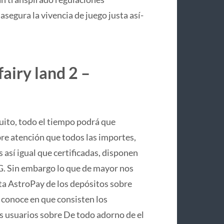
 asegura la vivencia de juego justa así­
airy land 2 –
uito, todo el tiempo podrá que
bre atención que todos las importes,
así­ igual que certificadas, disponen
G. Sin embargo lo que de mayor nos
pta AstroPay de los depósitos sobre
 conoce en que consisten los
s usuarios sobre De todo adorno de el