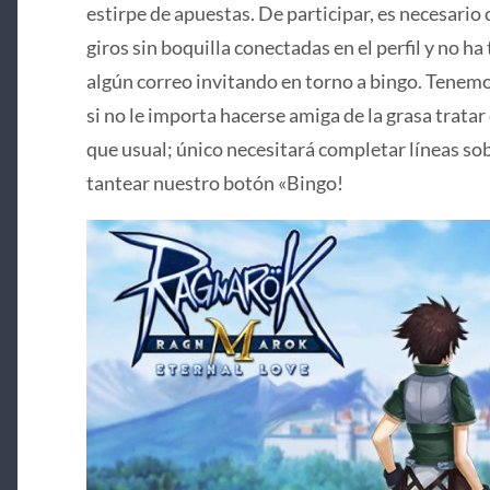
estirpe de apuestas. De participar, es necesari
giros sin boquilla conectadas en el perfil y no 
algún correo invitando en torno a bingo. Tenemo
si no le importa hacerse amiga de la grasa trata
que usual; único necesitará completar líneas so
tantear nuestro botón «Bingo!