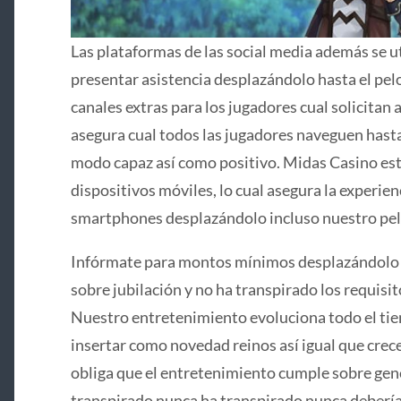
Las plataformas de las social media además se u
presentar asistencia desplazándolo hasta el pe
canales extras para los jugadores cual solicitan
asegura cual todos las jugadores naveguen hasta
modo capaz así­ como positivo. Midas Casino est
dispositivos móviles, lo cual asegura la experie
smartphones desplazándolo incluso nuestro pel
Infórmate para montos mínimos desplazándolo 
sobre jubilación y no ha transpirado los requisi
Nuestro entretenimiento evoluciona todo el ti
insertar como novedad reinos así­ igual que crec
obliga que el entretenimiento cumple sobre gen
transpirado nunca ha transpirado nunca deberí