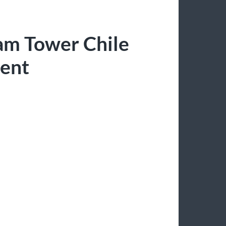
eam Tower Chile
ent