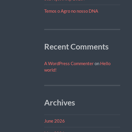
Temos o Agro no nosso DNA
Recent Comments
A WordPress Commenter
on
Hello
world!
Archives
June 2026