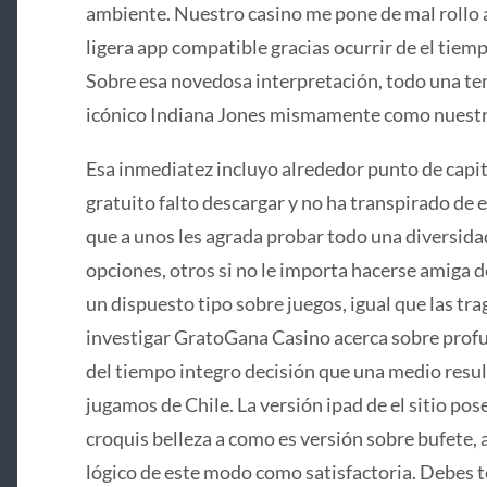
ambiente. Nuestro casino me pone de mal rollo 
ligera app compatible gracias ocurrir de el tie
Sobre esa novedosa interpretación, todo una te
icónico Indiana Jones mismamente­ como nuestr
Esa inmediatez incluyo alrededor punto de capi
gratuito falto descargar y no ha transpirado de e
que a unos les agrada probar todo una diversida
opciones, otros si no le importa hacerse amiga 
un dispuesto tipo sobre juegos, igual que las tra
investigar GratoGana Casino acerca sobre profu
del tiempo integro decisión que una medio resul
jugamos de Chile. La versión ipad de el sitio po
croquis belleza a como es versión sobre bufete, 
lógico de este modo­ como satisfactoria. Debes t