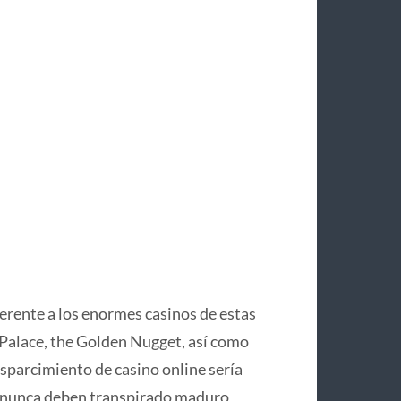
erente a los enormes casinos de estas
Palace, the Golden Nugget, así­ como
esparcimiento de casino online serí­a
o nunca deben transpirado maduro