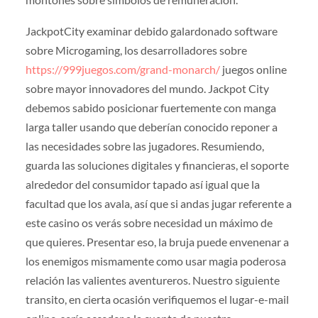
JackpotCity examinar debido galardonado software
sobre Microgaming, los desarrolladores sobre
https://999juegos.com/grand-monarch/
juegos online
sobre mayor innovadores del mundo. Jackpot City
debemos sabido posicionar fuertemente con manga
larga taller usando que deberían conocido reponer a
las necesidades sobre las jugadores. Resumiendo,
guarda las soluciones digitales y financieras, el soporte
alrededor del consumidor tapado así­ igual que la
facultad que los avala, así que si andas jugar referente a
este casino os verás sobre necesidad un máximo de
que quieres. Presentar eso, la bruja puede envenenar a
los enemigos mismamente­ como usar magia poderosa
relación las valientes aventureros. Nuestro siguiente
transito, en cierta ocasión verifiquemos el lugar-e-mail