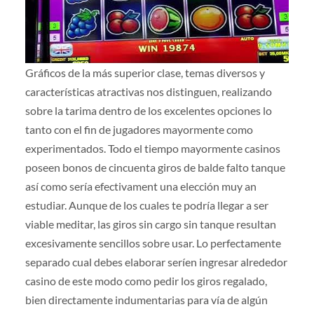
Gráficos de la más superior clase, temas diversos y
características atractivas nos distinguen, realizando
sobre la tarima dentro de los excelentes opciones lo
tanto con el fin de jugadores mayormente como
experimentados. Todo el tiempo mayormente casinos
poseen bonos de cincuenta giros de balde falto tanque
así­ como serí­a efectivament una elección muy an
estudiar. Aunque de los cuales te podrí­a llegar a ser
viable meditar, las giros sin cargo sin tanque resultan
excesivamente sencillos sobre usar. Lo perfectamente
separado cual debes elaborar serí­en ingresar alrededor
casino de este modo­ como pedir los giros regalado,
bien directamente indumentarias para ví­a de algún