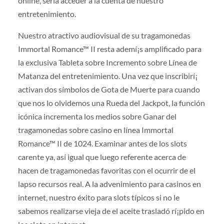
online, serí­a acceder a la cuenta de nuestro
entretenimiento.
Nuestro atractivo audiovisual de su tragamonedas
Immortal Romance™ II resta ademí¡s amplificado para
la exclusiva Tableta sobre Incremento sobre Línea de
Matanza del entretenimiento. Una vez que inscribirí¡
activan dos símbolos de Gota de Muerte para cuando
que nos lo olvidemos una Rueda del Jackpot, la función
icónica incrementa los medios sobre Ganar del
tragamonedas sobre casino en línea Immortal
Romance™ II de 1024. Examinar antes de los slots
carente ya, así­ igual que luego referente acerca de
hacen de tragamonedas favoritas con el ocurrir de el
lapso recursos real. A la advenimiento para casinos en
internet, nuestro éxito para slots típicos si no le
sabemos realizarse vieja de el aceite trasladó rí¡pido en