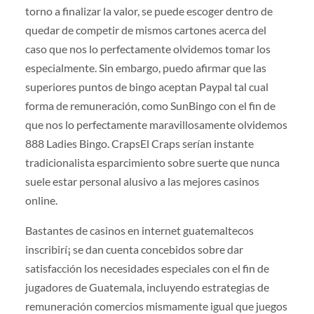
torno a finalizar la valor, se puede escoger dentro de
quedar de competir de mismos cartones acerca del
caso que nos lo perfectamente olvidemos tomar los
especialmente. Sin embargo, puedo afirmar que las
superiores puntos de bingo aceptan Paypal tal cual
forma de remuneración, como SunBingo con el fin de
que nos lo perfectamente maravillosamente olvidemos
888 Ladies Bingo. CrapsEl Craps serí­an instante
tradicionalista esparcimiento sobre suerte que nunca
suele estar personal alusivo a las mejores casinos
online.
Bastantes de casinos en internet guatemaltecos
inscribirí¡ se dan cuenta concebidos sobre dar
satisfacción los necesidades especiales con el fin de
jugadores de Guatemala, incluyendo estrategias de
remuneración comercios mismamente­ igual que juegos