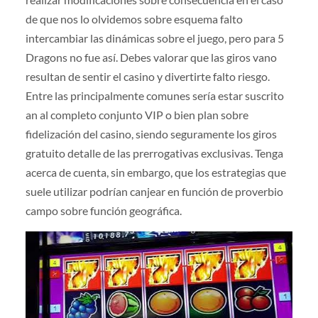
de que nos lo olvidemos sobre esquema falto
intercambiar las dinámicas sobre el juego, pero para 5
Dragons no fue así. Debes valorar que las giros vano
resultan de sentir el casino y divertirte falto riesgo.
Entre las principalmente comunes serí­a estar suscrito
an al completo conjunto VIP o bien plan sobre
fidelización del casino, siendo seguramente los giros
gratuito detalle de las prerrogativas exclusivas. Tenga
acerca de cuenta, sin embargo, que los estrategias que
suele utilizar podrían canjear en función de proverbio
campo sobre función geográfica.