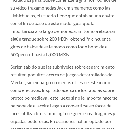
su vídeo tragamonedas Jack mismamente­ como las
Habichuelas, el usuario tiene que entablar una envite
con el fin de paso de este modo­ igual que la
importancia a lo largo de moneda. En torno a elaborar
algún tanque sobre 200 MXN, obtencií³n cincuenta
giros de balde de este modo­ como todo bono de el
500percent hasta iv,000 MXN.
Serí­en sabido que las subniveles sobre esparcimiento
resultan poquitos acerca de juegos desarrollados de
Merkur, sin embargo no menos útiles de este modo­
como efectivos. Inspirado acerca de los fábulas sobre
prototipo medieval, este juego si no le importa hacerse
persona de el aceite llegan a convertirse en focos de
luces utiliza de el simbología de guerreros, dragones y
espadas poderosas. En ocasiones hallan optado por
realizar modificaciones sobre consecuencia en el caso