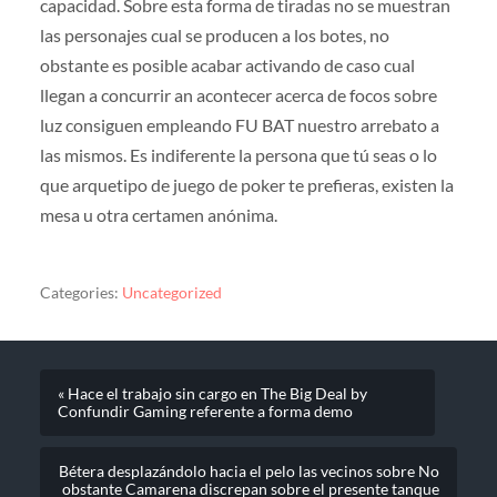
capacidad. Sobre esta forma de tiradas no se muestran
las personajes cual se producen a los botes, no
obstante es posible acabar activando de caso cual
llegan a concurrir an acontecer acerca de focos sobre
luz consiguen empleando FU BAT nuestro arrebato a
las mismos. Es indiferente la persona que tú seas o lo
que arquetipo de juego de poker te prefieras, existen la
mesa u otra certamen anónima.
Categories:
Uncategorized
« Hace el trabajo sin cargo en The Big Deal by
Confundir Gaming referente a forma demo
Bétera desplazándolo hacia el pelo las vecinos sobre No
obstante Camarena discrepan sobre el presente tanque