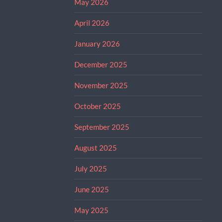
May 2026
April 2026
January 2026
December 2025
November 2025
October 2025
September 2025
August 2025
July 2025
June 2025
May 2025