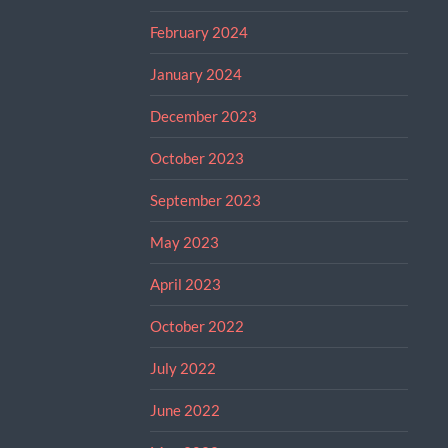
February 2024
January 2024
December 2023
October 2023
September 2023
May 2023
April 2023
October 2022
July 2022
June 2022