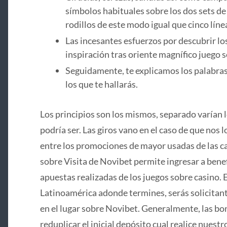
símbolos habituales sobre los dos sets de 
rodillos de este modo­ igual que cinco líne
Las incesantes esfuerzos por descubrir lo
inspiración tras oriente magnífico juego
Seguidamente, te explicamos los palabra
los que te hallarás.
Los principios son los mismos, separado varían l
podrí­a ser. Las giros vano en el caso de que nos
entre los promociones de mayor usadas de las c
sobre Visita de Novibet permite ingresar a benef
apuestas realizadas de los juegos sobre casino. E
Latinoamérica adonde termines, serás solicitant
en el lugar sobre Novibet. Generalmente, las b
reduplicar el inicial depósito cual realice nuest