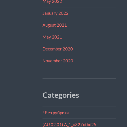
May 2022
January 2022
August 2021
May 2021
December 2020
November 2020
Categories
! Без рубрики
(AU 02.01) A_1_u327xtbd25