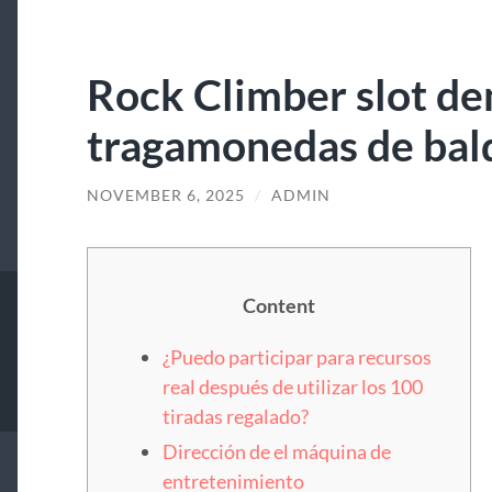
Rock Climber slot d
tragamonedas de bal
NOVEMBER 6, 2025
/
ADMIN
Content
¿Puedo participar para recursos
real después de utilizar los 100
tiradas regalado?
Dirección de el máquina de
entretenimiento