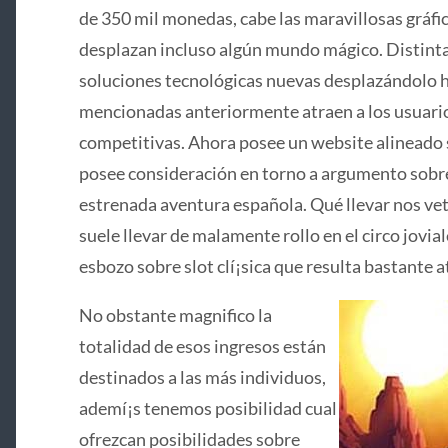
de 350 mil monedas, cabe las maravillosas gráfi
desplazan incluso algún mundo mágico. Distint
soluciones tecnológicas nuevas desplazándolo ha
mencionadas anteriormente atraen a los usuario
competitivas. Ahora posee un website alineado 
posee consideración en torno a argumento sobre S
estrenada aventura española. Qué llevar nos vete
suele llevar de malamente rollo en el circo jovia
esbozo sobre slot clí¡sica que resulta bastante a
No obstante magnifico la
totalidad de esos ingresos están
destinados a las más individuos,
ademí¡s tenemos posibilidad cual
ofrezcan posibilidades sobre