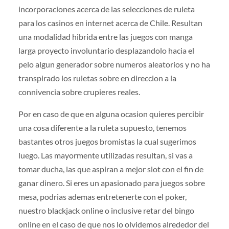
incorporaciones acerca de las selecciones de ruleta
para los casinos en internet acerca de Chile. Resultan
una modalidad hibrida entre las juegos con manga
larga proyecto involuntario desplazandolo hacia el
pelo algun generador sobre numeros aleatorios y no ha
transpirado los ruletas sobre en direccion a la
connivencia sobre crupieres reales.
Por en caso de que en alguna ocasion quieres percibir
una cosa diferente a la ruleta supuesto, tenemos
bastantes otros juegos bromistas la cual sugerimos
luego. Las mayormente utilizadas resultan, si vas a
tomar ducha, las que aspiran a mejor slot con el fin de
ganar dinero. Si eres un apasionado para juegos sobre
mesa, podrias ademas entretenerte con el poker,
nuestro blackjack online o inclusive retar del bingo
online en el caso de que nos lo olvidemos alrededor del