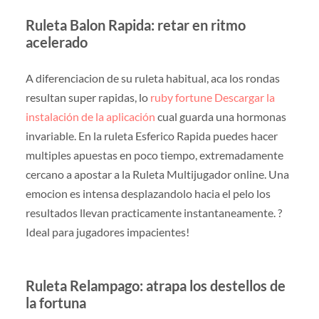
Ruleta Balon Rapida: retar en ritmo
acelerado
A diferenciacion de su ruleta habitual, aca los rondas
resultan super rapidas, lo
ruby fortune Descargar la
instalación de la aplicación
cual guarda una hormonas
invariable. En la ruleta Esferico Rapida puedes hacer
multiples apuestas en poco tiempo, extremadamente
cercano a apostar a la Ruleta Multijugador online. Una
emocion es intensa desplazandolo hacia el pelo los
resultados llevan practicamente instantaneamente. ?
Ideal para jugadores impacientes!
Ruleta Relampago: atrapa los destellos de
la fortuna